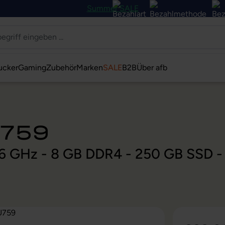
Summer SALE
ucker
Gaming
Zubehör
Marken
SALE
B2B
Über afb
U759
 1,6 GHz - 8 GB DDR4 - 250 GB SSD 