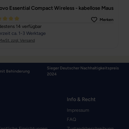
ovo Essential Compact Wireless - kabellose Maus
Merken
hschnittliche Bewertung von 5 von 5 Sternen
estens 14 verfügbar
erzeit ca. 1-3 Werktage
 MwSt. zzgl. Versand
Sieger Deutscher Nachhaltigkeitspreis
mit Behinderung
2024
Info & Recht
Impressum
FAQ
fentliche Einrichtungen
Zustandsbeschreibung