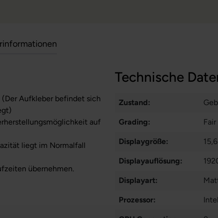
erinformationen
Technische Date
 (Der Aufkleber befindet sich
Zustand:
Geb
egt)
erherstellungsmöglichkeit auf
Grading:
Fair
Displaygröße:
15,6
zität liegt im Normalfall
Displayauflösung:
192
ufzeiten übernehmen.
Displayart:
Matt
Prozessor:
Int