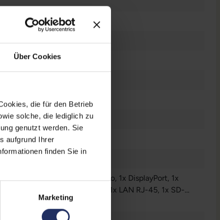
 GB SSD
Über Cookies
B DDR4
n
ookies, die für den Betrieb
ie solche, die lediglich zu
n
bung genutzt werden. Sie
n
s aufgrund Ihrer
formationen finden Sie in
dows 11 Professional
Audio / Mikrofon - 3.5 mm Combo
, 1x DisplayPort
, 1x
kingstationanschluss
, 1x HDMI
, 1x LAN RJ-45
, 1x SD-
Marketing
enleser
r anzeigen
, 1x Thunderbolt
, 1x VGA
, 1x W-LAN
, 2x USB 3
 A