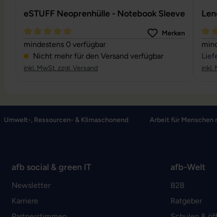
eSTUFF Neoprenhülle - Notebook Sleeve
Len
Merken
Durchschnittliche Bewertung von 5 von 5 Sternen
Durc
mindestens 0 verfügbar
mind
Nicht mehr für den Versand verfügbar
Lief
inkl. MwSt. zzgl. Versand
inkl.
Umwelt-, Ressourcen- & Klimaschonend
Arbeit für Menschen 
afb social & green IT
afb-Welt
Newsletter
B2B
Karriere
Ratgeber
Partnerstimmen
Schulen & öf