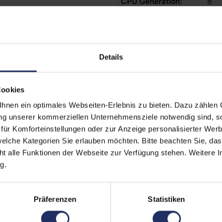
CPU Generation:
8
Prozessorkerne:
4
Datenspeicher:
250
Details
Arbeitsspeicher:
8 G
Webcam:
Ja
Cookies
LTE:
Nei
nen ein optimales Webseiten-Erlebnis zu bieten. Dazu zählen C
ung unserer kommerziellen Unternehmensziele notwendig sind, sow
Fingerprintreader:
Nei
ür Komforteinstellungen oder zur Anzeige personalisierter Wer
Tastaturbeleuchtung:
Nei
elche Kategorien Sie erlauben möchten. Bitte beachten Sie, das
ht alle Funktionen der Webseite zur Verfügung stehen. Weitere In
Betriebssystem:
Win
g.
Schnittstellen:
1x 
Doc
Präferenzen
Statistiken
Kart
Meh
Typ