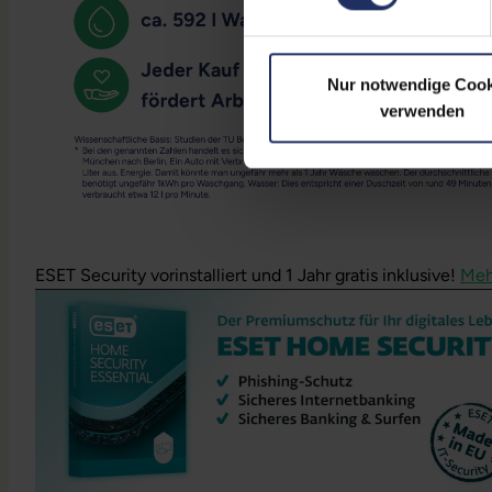
Nur notwendige Cook
verwenden
ESET Security vorinstalliert und 1 Jahr gratis inklusive!
Meh