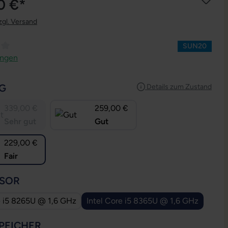
0 €*
zgl. Versand
SUN20
ttliche Bewertung von 3.82 von 5 Sternen
ungen
AUSWÄHLEN
G
Details zum Zustand
339,00 €
259,00 €
Sehr gut
Gut
229,00 €
Fair
AUSWÄHLEN
SOR
e i5 8265U @ 1,6 GHz
Intel Core i5 8365U @ 1,6 GHz
AUSWÄHLEN
PEICHER