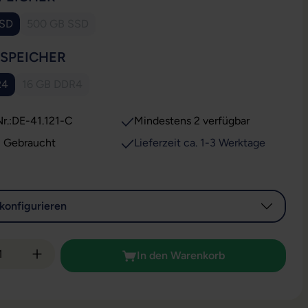
SSD
500 GB SSD
(Diese Option ist zurzeit nicht verfügbar.)
AUSWÄHLEN
SSPEICHER
R4
16 GB DDR4
(Diese Option ist zurzeit nicht verfügbar.)
r.:
DE-41.121-C
Mindestens 2 verfügbar
: Gebraucht
Lieferzeit ca. 1-3 Werktage
konfigurieren
 Anzahl: Gib den gewünschten Wert ein od
In den Warenkorb