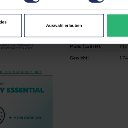
Tastaturlayout:
Deu
Onboard-Grafik:
Int
ies
Partnerprogramm:
Ja
Auswahl erlauben
GTIN/EAN:
425
Maße (LxBxH):
19,
Gewicht:
1,74
r Informationen hier.