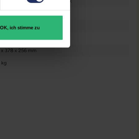
tsch (QWERTZ) mit Ziffernblock
el® UHD Graphics
OK, ich stimme zu
5867522622
2 x 378 x 256 mm
 kg