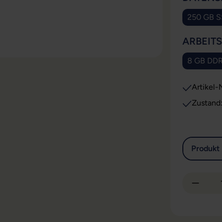
250 GB 
ARBEIT
8 GB DD
Artikel-N
Zustand
Produkt 
Produkt