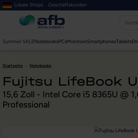
Lokale Shops
Geschäftskunden
Hauptinhalt springen
ur Suche springen
Zur Hauptnavigation springen
Zur Navigation der B2B-Plattform springen
Summer SALE
Notebooks
PCs
Monitore
Smartphones
Tablets
Dr
Startseite
-
Notebooks
Fujitsu LifeBook 
15,6 Zoll - Intel Core i5 8365U @
Professional
Bildergalerie überspringen