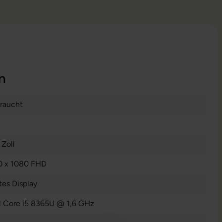
n
raucht
 Zoll
0 x 1080 FHD
es Display
el Core i5 8365U @ 1,6 GHz