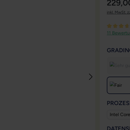
229,0
inkl. MwSt. z
Durchschni
11 Bewert
GRADIN
PROZES
Intel Cor
DATENS