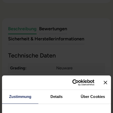
Beschreibung
Bewertungen
Sicherheit & Herstellerinformationen
Technische Daten
Grading:
Neuware
Produkttyp:
Notebook Tasche
Material:
Polyester
Zustimmung
Details
Über Cookies
Displaygröße:
15,6 Zoll
Farbe:
Schwarz