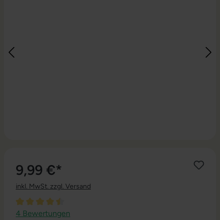
9,99 €*
inkl. MwSt. zzgl. Versand
Durchschnittliche Bewertung von 4.5 von 5 Sternen
4 Bewertungen