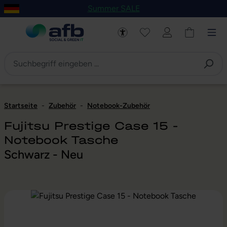
Summer SALE
um Hauptinhalt springen
Zur Navigation der B2B-Plattform springen
Startseite
-
Zubehör
-
Notebook-Zubehör
Fujitsu Prestige Case 15 -
Notebook Tasche
Schwarz - Neu
Bildergalerie überspringen