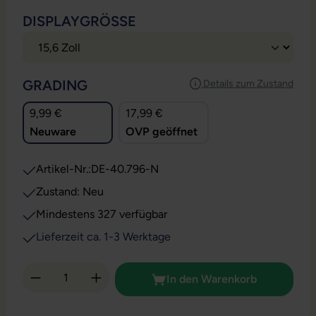
AUSWÄHLEN
DISPLAYGRÖSSE
AUSWÄHLEN
GRADING
Details zum Zustand
9,99 €
17,99 €
Neuware
OVP geöffnet
Artikel-Nr.:
DE-40.796-N
Zustand: Neu
Mindestens 327 verfügbar
Lieferzeit ca. 1-3 Werktage
Produkt Anzahl: Gib den gewünschten Wert 
In den Warenkorb