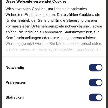
Diese Webseite verwendet Cookies
Partnerprogramm:
Nein
Wir verwenden Cookies, um Ihnen ein optimales
Webseiten-Erlebnis zu bieten. Dazu zählen Cookies, die
Taschentyp:
Umhängetasche
für den Betrieb der Seite und für die Steuerung unserer
Besondere Merkmale:
Smartphonefach
,
kommerziellen Unternehmensziele notwendig sind, sowie
Tabletfach
, Tragegriff
,
solche, die lediglich zu anonymen Statistikzwecken, für
Trolleybefestigung
Komforteinstellungen oder zur Anzeige personalisierter
Werbung genutzt werden. Sie können selbst entscheiden,
Passend für Hersteller:
Universal
welche Kategorien Sie erlauben möchten. Bitte beachten
Sie, dass aufgrund Ihrer Einstellungen, womöglich nicht
Zustand:
Neu
alle Funktionen der Webseite zur Verfügung stehen.
Einwilligungsauswahl
GTIN/EAN:
4063872788861
Weitere Informationen finden Sie in
Notwendig
unserer Datenschutzerklärung.
Maße (LxBxH):
90 x 440 x 325 mm
Präferenzen
Gewicht:
0,72 kg
Herstellernummer:
S26391-F1120-L60
Statistiken