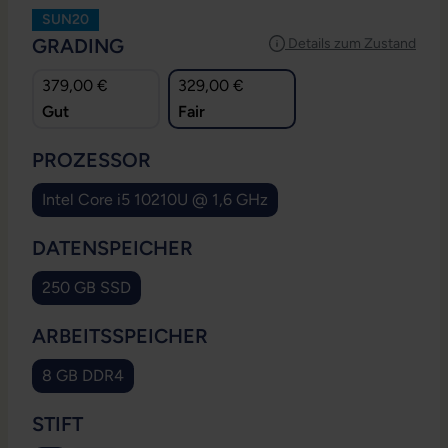
SUN20
AUSWÄHLEN
GRADING
Details zum Zustand
379,00 €
329,00 €
Gut
Fair
AUSWÄHLEN
PROZESSOR
Intel Core i5 10210U @ 1,6 GHz
AUSWÄHLEN
DATENSPEICHER
250 GB SSD
AUSWÄHLEN
ARBEITSSPEICHER
8 GB DDR4
AUSWÄHLEN
STIFT