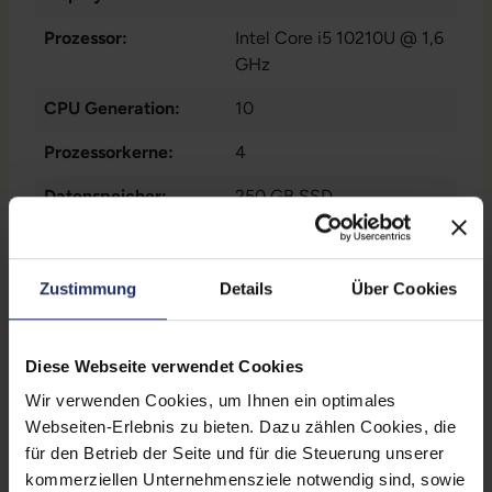
Prozessor:
Intel Core i5 10210U @ 1,6
GHz
CPU Generation:
10
Prozessorkerne:
4
Datenspeicher:
250 GB SSD
Arbeitsspeicher:
8 GB DDR4
Webcam:
Ja
Zustimmung
Details
Über Cookies
LTE:
Nein
Diese Webseite verwendet Cookies
Fingerprintreader:
Ja
Wir verwenden Cookies, um Ihnen ein optimales
Tastaturbeleuchtung:
Ja
Webseiten-Erlebnis zu bieten. Dazu zählen Cookies, die
für den Betrieb der Seite und für die Steuerung unserer
Betriebssystem:
Windows 11 Professional
kommerziellen Unternehmensziele notwendig sind, sowie