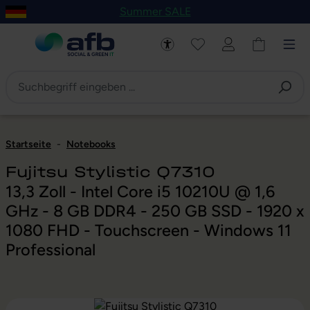
Summer SALE
um Hauptinhalt springen
Zur Navigation der B2B-Plattform springen
Startseite
-
Notebooks
Fujitsu Stylistic Q7310
13,3 Zoll - Intel Core i5 10210U @ 1,6
GHz - 8 GB DDR4 - 250 GB SSD - 1920 x
1080 FHD - Touchscreen - Windows 11
Professional
Bildergalerie überspringen