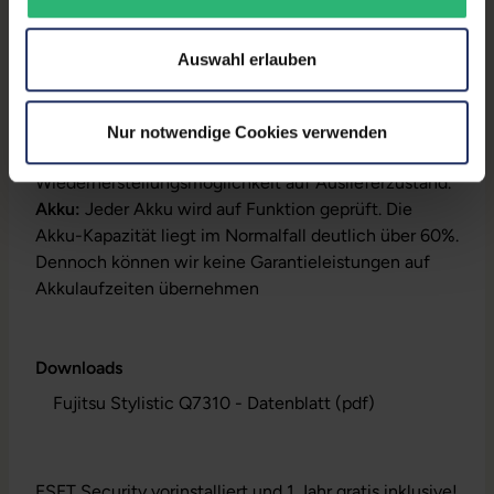
Produktbeschreibung
Lieferumfang:
Tablet, Pen, Netzteil, Akku,
Auswahl erlauben
Produktschlüssel (Der Aufkleber befindet sich auf
dem Gehäuse oder die Lizenz ist bereits digital
hinterlegt)
Nur notwendige Cookies verwenden
Installation:
Windows11 64Bit vorinstalliert inklusive
Wiederherstellungsmöglichkeit auf Auslieferzustand.
Akku:
Jeder Akku wird auf Funktion geprüft. Die
Akku-Kapazität liegt im Normalfall deutlich über 60%.
Dennoch können wir keine Garantieleistungen auf
Akkulaufzeiten übernehmen
Downloads
Fujitsu Stylistic Q7310 - Datenblatt (pdf)
ESET Security vorinstalliert und 1 Jahr gratis inklusive!