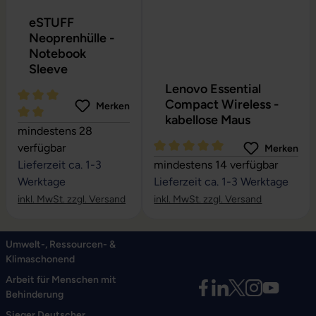
eSTUFF
Neoprenhülle -
Notebook
Sleeve
Lenovo Essential
Compact Wireless -
Merken
kabellose Maus
Durchschnittliche Bewertung von 5 von 5 Sternen
mindestens 28
verfügbar
Merken
Durchschnittliche Bewertung vo
Lieferzeit ca. 1-3
mindestens 14 verfügbar
Werktage
Lieferzeit ca. 1-3 Werktage
inkl. MwSt. zzgl. Versand
inkl. MwSt. zzgl. Versand
Umwelt-, Ressourcen- &
Klimaschonend
Arbeit für Menschen mit
Behinderung
Sieger Deutscher