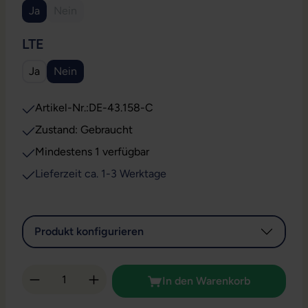
Ja
Nein
(Diese Option ist zurzeit nicht verfügbar.)
AUSWÄHLEN
LTE
Ja
Nein
Artikel-Nr.:
DE-43.158-C
Zustand: Gebraucht
Mindestens 1 verfügbar
Lieferzeit ca. 1-3 Werktage
Produkt konfigurieren
Produkt Anzahl: Gib den gewünschten Wert 
In den Warenkorb