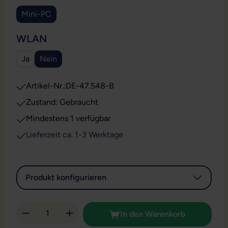
Mini-PC
AUSWÄHLEN
WLAN
Ja
Nein
Artikel-Nr.:
DE-47.548-B
Zustand: Gebraucht
Mindestens 1 verfügbar
Lieferzeit ca. 1-3 Werktage
Produkt konfigurieren
Produkt Anzahl: Gib den gewünschten Wert 
In den Warenkorb