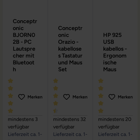
Conceptr
onic
Conceptr
BJORN0
onic
HP 925
2B - PC
Orazio -
USB
Lautspre
kabellose
kabellos -
cher mit
s Tastatur
Ergonom
Bluetoot
und Maus
ische
h
Set
Maus
Merken
Merken
Merken
Durchschnittliche Bewertung von 5 von 5 Sternen
Durchschnittliche Bewertung von 4.6 
Durchschnittliche
mindestens 3
mindestens 32
mindestens 20
verfügbar
verfügbar
verfügbar
Lieferzeit ca. 1-
Lieferzeit ca. 1-
Lieferzeit ca. 1-