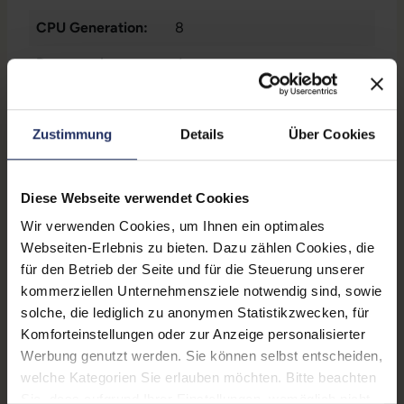
CPU Generation:
8
Prozessorkerne:
4
Onboard-Grafik:
Intel® UHD Graphics 605
Zustimmung
Details
Über Cookies
Datenspeicher:
128 GB SSD
Arbeitsspeicher:
16 GB DDR4
Diese Webseite verwendet Cookies
WLAN:
Nein
Wir verwenden Cookies, um Ihnen ein optimales
Betriebssystem:
Windows 11 Professional
Webseiten-Erlebnis zu bieten. Dazu zählen Cookies, die
für den Betrieb der Seite und für die Steuerung unserer
Schnittstellen:
1x Audio - Ausgang - 3.5 mm
,
kommerziellen Unternehmensziele notwendig sind, sowie
1x Audio - Eingang - 3.5 mm
,
solche, die lediglich zu anonymen Statistikzwecken, für
1x Kopfhöreranschluss 3.5
Mehr anzeigen
Komforteinstellungen oder zur Anzeige personalisierter
mm
, 1x LAN RJ-45
, 1x
Werbung genutzt werden. Sie können selbst entscheiden,
Partnerprogramm:
Ja
Mikrofon - Eingang - 3.5 mm
,
welche Kategorien Sie erlauben möchten. Bitte beachten
2 x PS/2
, 2x COM
, 2x
GTIN/EAN:
4255867561225
Sie, dass aufgrund Ihrer Einstellungen, womöglich nicht