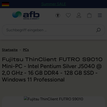
Summer SALE
um Hauptinhalt springen
Zur Navigation der B2B-Plattform springen
Startseite
-
PCs
Fujitsu ThinClient FUTRO S9010
Mini-PC - Intel Pentium Silver J5040 @
2,0 GHz - 16 GB DDR4 - 128 GB SSD -
Windows 11 Professional
Bildergalerie überspringen