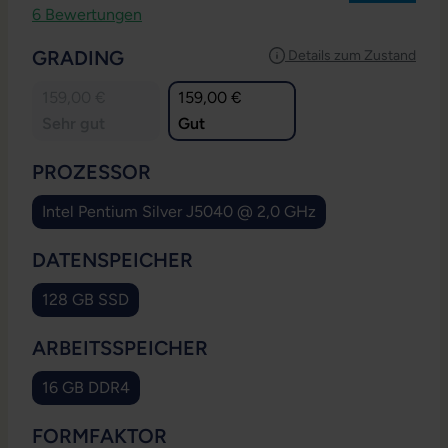
Durchschnittliche Bewertung von 4.33 von 5 Sternen
6 Bewertungen
AUSWÄHLEN
GRADING
Details zum Zustand
159,00 €
159,00 €
Sehr gut
Gut
AUSWÄHLEN
PROZESSOR
Intel Pentium Silver J5040 @ 2,0 GHz
AUSWÄHLEN
DATENSPEICHER
128 GB SSD
AUSWÄHLEN
ARBEITSSPEICHER
16 GB DDR4
AUSWÄHLEN
FORMFAKTOR