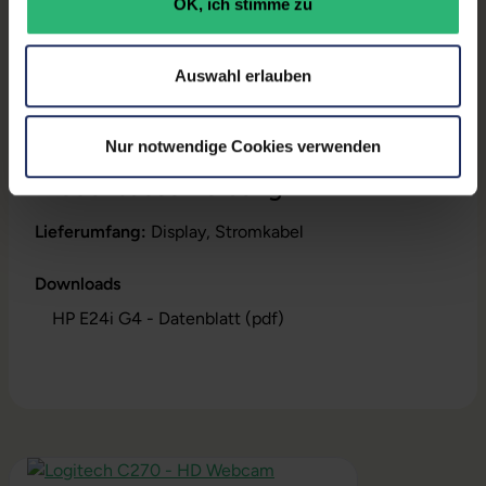
Maße (LxBxH):
206,9 x 532 x 509,6 mm
OK, ich stimme zu
Gewicht:
6,06 kg
Auswahl erlauben
Herstellernummer:
9VJ40AA#ABB
Nur notwendige Cookies verwenden
Produktbeschreibung
Lieferumfang:
Display, Stromkabel
Downloads
HP E24i G4 - Datenblatt (pdf)
Produktgalerie überspringen