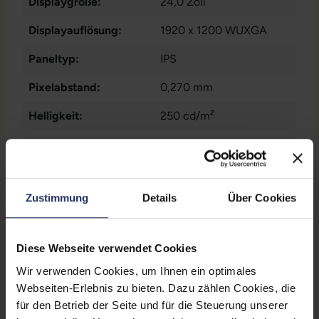
Displaygröße:
24,0 Zoll
Displayauflösung:
1920 x 1200 WUXGA
Paneltyp:
IPS
Pixelabstand:
0,270 mm
Helligkeit:
250 cd/m²
Seitenverhältnis:
16:10
Reaktionszeit:
5 ms
Zustimmung
Details
Über Cookies
Kontrast:
1000:1
Blickwinkel:
178°/178°
Diese Webseite verwendet Cookies
Ergonomie:
Höhenverstellbar
,
Wir verwenden Cookies, um Ihnen ein optimales
Neigbar
, Pivot-Funktion
,
Webseiten-Erlebnis zu bieten. Dazu zählen Cookies, die
Schwenkbar
für den Betrieb der Seite und für die Steuerung unserer