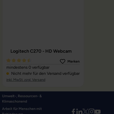
Logitech C270 - HD Webcam
Merken
Durchschnittliche Bewertung von 4.56 von 5 Sternen
mindestens 0 verfügbar
Nicht mehr für den Versand verfügbar
inkl. MwSt. zzgl. Versand
Umwelt-, Ressourcen- &
Klimaschonend
Arbeit für Menschen mit