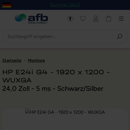
Summer SALE
um Hauptinhalt springen
Zur Navigation der B2B-Plattform springen
Startseite
-
Monitore
HP E24i G4 - 1920 x 1200 -
WUXGA
24,0 Zoll - 5 ms - Schwarz/Silber
Bildergalerie überspringen