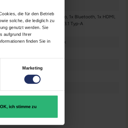
dows 11 Professional
ookies, die für den Betrieb
Audio / Mikrofon - 3.5 mm Combo
, 1x Bluetooth
, 1x HDMI
,
ie solche, die lediglich zu
Thunderbolt
, 1x W-LAN
, 3 x USB 3.1 Typ-A
bung genutzt werden. Sie
r anzeigen
s aufgrund Ihrer
formationen finden Sie in
tsch (QWERTZ) mit Ziffernblock
el® UHD Graphics
Marketing
5867569153
,9 x 359,4 x 19,9 mm
 kg
OK, ich stimme zu