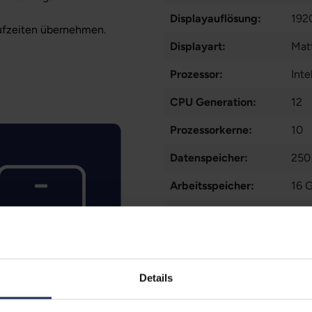
Displayauflösung:
192
ufzeiten übernehmen.
Displayart:
Matt
Prozessor:
Int
CPU Generation:
12
Prozessorkerne:
10
Datenspeicher:
250
Arbeitsspeicher:
16 
Webcam:
Ja
LTE:
Nei
Fingerprintreader:
Nei
Details
Tastaturbeleuchtung:
Ja