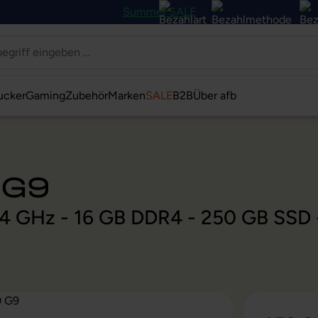
Summer SALE
ucker
Gaming
Zubehör
Marken
SALE
B2B
Über afb
 G9
 4,4 GHz - 16 GB DDR4 - 250 GB SSD