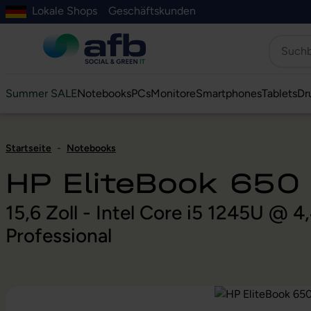
Lokale Shops
Geschäftskunden
Hauptinhalt springen
ur Suche springen
Zur Hauptnavigation springen
Zur Navigation der B2B-Plattform springen
Summer SALE
Notebooks
PCs
Monitore
Smartphones
Tablets
Dr
Startseite
-
Notebooks
HP EliteBook 650
15,6 Zoll - Intel Core i5 1245U @
Professional
Bildergalerie überspringen