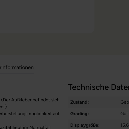
erinformationen
Technische Date
 (Der Aufkleber befindet sich
Zustand:
Geb
egt)
erherstellungsmöglichkeit auf
Grading:
Gut
Displaygröße:
15,6
zität liegt im Normalfall