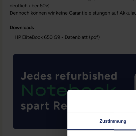
deutlich über 60%.
Dennoch können wir keine Garantieleistungen auf Akkula
Downloads
HP EliteBook 650 G9 - Datenblatt (pdf)
Zustimmung