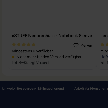
eSTUFF Neoprenhülle - Notebook Sleeve
Len
Merken
Durchschnittliche Bewertung von 5 von 5 Sternen
Durc
mindestens 0 verfügbar
mind
Nicht mehr für den Versand verfügbar
Lief
inkl. MwSt. zzgl. Versand
inkl.
Umwelt-, Ressourcen- & Klimaschonend
Arbeit für Menschen 