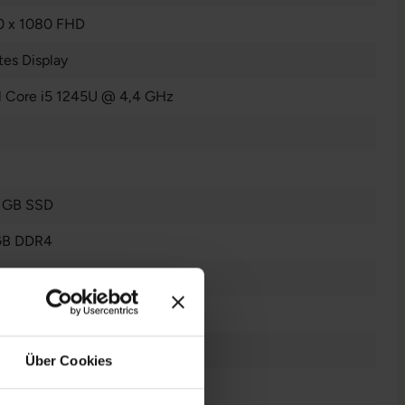
0 x 1080 FHD
es Display
el Core i5 1245U @ 4,4 GHz
 GB SSD
GB DDR4
n
n
Über Cookies