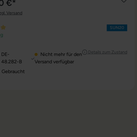
0 €*
zgl. Versand
SUN20
ttliche Bewertung von 5 von 5 Sternen
ng
Details zum Zustand
DE-
Nicht mehr für den
48.282-B
Versand verfügbar
: Gebraucht