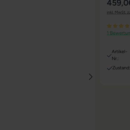
459,0
inkl. MwSt. z
Durchschni
1 Bewertu
Artikel-
Nr.:
Zustand