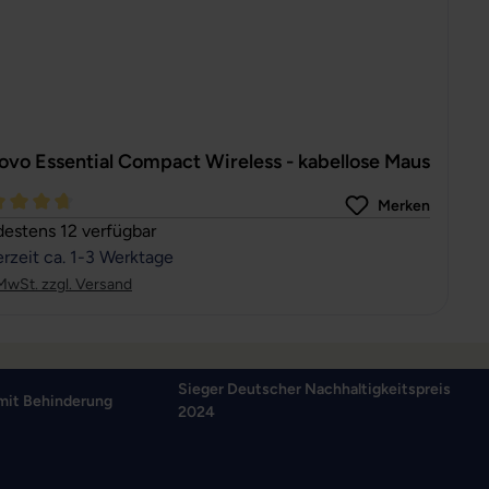
ovo Essential Compact Wireless - kabellose Maus
Merken
hschnittliche Bewertung von 4.81 von 5 Sternen
estens 12 verfügbar
erzeit ca. 1-3 Werktage
 MwSt. zzgl. Versand
Sieger Deutscher Nachhaltigkeitspreis
mit Behinderung
2024