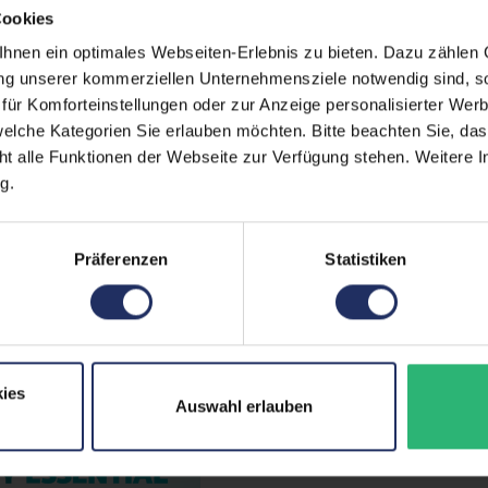
Cookies
Betriebssystem:
Win
nen ein optimales Webseiten-Erlebnis zu bieten. Dazu zählen C
Schnittstellen:
1x 
ung unserer kommerziellen Unternehmensziele notwendig sind, sow
1x 
ür Komforteinstellungen oder zur Anzeige personalisierter Wer
Meh
elche Kategorien Sie erlauben möchten. Bitte beachten Sie, das
ht alle Funktionen der Webseite zur Verfügung stehen. Weitere In
Tastaturlayout:
Deu
g.
Onboard-Grafik:
Int
Partnerprogramm:
Ja
Präferenzen
Statistiken
GTIN/EAN:
425
Maße (LxBxH):
233
Gewicht:
1,74
ies
r Informationen hier.
Auswahl erlauben