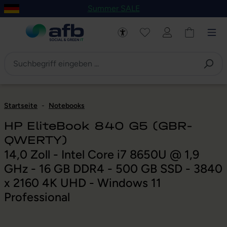
Summer SALE
um Hauptinhalt springen
Zur Navigation der B2B-Plattform springen
Startseite
-
Notebooks
HP EliteBook 840 G5 (GBR-
QWERTY)
14,0 Zoll - Intel Core i7 8650U @ 1,9
GHz - 16 GB DDR4 - 500 GB SSD - 3840
x 2160 4K UHD - Windows 11
Professional