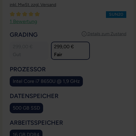
inkl. MwSt. zzgl. Versand
SUN20
Durchschnittliche Bewertung von 5 von 5 Sternen
1 Bewertung
AUSWÄHLEN
GRADING
Details zum Zustand
299,00 €
299,00 €
Gut
Fair
AUSWÄHLEN
PROZESSOR
Intel Core i7 8650U @ 1,9 GHz
AUSWÄHLEN
DATENSPEICHER
500 GB SSD
AUSWÄHLEN
ARBEITSSPEICHER
16 GB DDR4