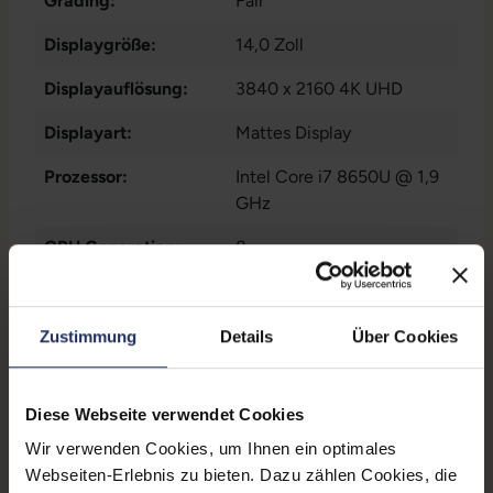
Grading:
Fair
Displaygröße:
14,0 Zoll
Displayauflösung:
3840 x 2160 4K UHD
Displayart:
Mattes Display
Prozessor:
Intel Core i7 8650U @ 1,9
GHz
CPU Generation:
8
Prozessorkerne:
4
Datenspeicher:
500 GB SSD
Zustimmung
Details
Über Cookies
Arbeitsspeicher:
16 GB DDR4
Diese Webseite verwendet Cookies
Webcam:
Ja
Wir verwenden Cookies, um Ihnen ein optimales
LTE:
Nein
Webseiten-Erlebnis zu bieten. Dazu zählen Cookies, die