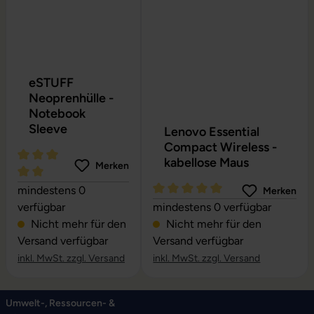
eSTUFF
Neoprenhülle -
Notebook
Sleeve
Lenovo Essential
Compact Wireless -
kabellose Maus
Merken
Durchschnittliche Bewertung von 5 von 5 Sternen
mindestens 0
Merken
Durchschnittliche Bewertung vo
verfügbar
mindestens 0 verfügbar
Nicht mehr für den
Nicht mehr für den
Versand verfügbar
Versand verfügbar
inkl. MwSt. zzgl. Versand
inkl. MwSt. zzgl. Versand
Umwelt-, Ressourcen- &