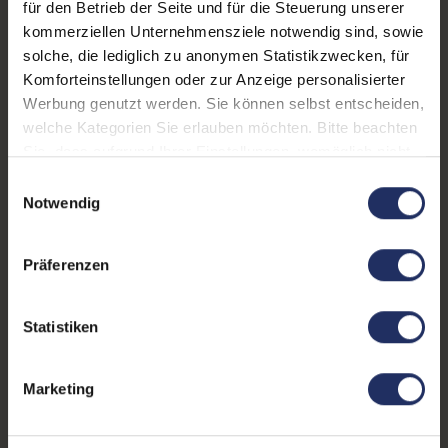
für den Betrieb der Seite und für die Steuerung unserer
Fingerprintreader:
Nein
kommerziellen Unternehmensziele notwendig sind, sowie
solche, die lediglich zu anonymen Statistikzwecken, für
Tastaturbeleuchtung:
Nein
Komforteinstellungen oder zur Anzeige personalisierter
Betriebssystem:
Windows 11 Professional
Werbung genutzt werden. Sie können selbst entscheiden,
welche Kategorien Sie erlauben möchten. Bitte beachten
Schnittstellen:
1x Audio / Mikrofon - 3.5
Sie, dass aufgrund Ihrer Einstellungen, womöglich nicht
mm Combo
, 1x
alle Funktionen der Webseite zur Verfügung stehen.
Einwilligungsauswahl
Dockingstationanschluss
Mehr anzeigen
,
Weitere Informationen finden Sie in
Notwendig
1x HDMI
, 1x LAN RJ-45
, 1x
unserer Datenschutzerklärung.
Tastaturlayout:
Großbritannien (QWERTY)
Thunderbolt
, 2x USB 3 Typ
ohne Ziffernblock
A
Präferenzen
Onboard-Grafik:
Intel® UHD Graphics 620
Statistiken
Partnerprogramm:
Ja
GTIN/EAN:
4255665794542
Marketing
Maße (LxBxH):
234 x 326 x 17,9 mm