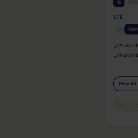
Ja
Nein
(Di
AUS
LTE
Ja
Nein
(Diese Opt
Artikel-N
Zustand
Produkt 
Produkt