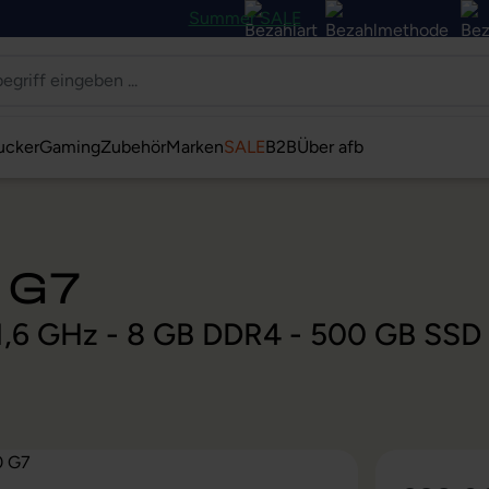
Summer SALE
ucker
Gaming
Zubehör
Marken
SALE
B2B
Über afb
 G7
@ 1,6 GHz - 8 GB DDR4 - 500 GB SSD