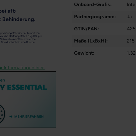
Onboard-Grafik:
Int
Partnerprogramm:
Ja
GTIN/EAN:
425
Maße (LxBxH):
215
Gewicht:
1,32
r Informationen hier.