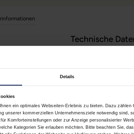
erinformationen
Technische Date
 (Der Aufkleber befindet sich
Zustand:
Geb
egt)
erherstellungsmöglichkeit auf
Grading:
Gut
Details
Displaygröße:
14,0
zität liegt im Normalfall
Displayauflösung:
192
ufzeiten übernehmen.
Cookies
Displayart:
Matt
nen ein optimales Webseiten-Erlebnis zu bieten. Dazu zählen C
ung unserer kommerziellen Unternehmensziele notwendig sind, sow
Prozessor:
Int
ür Komforteinstellungen oder zur Anzeige personalisierter Wer
CPU Generation:
10
elche Kategorien Sie erlauben möchten. Bitte beachten Sie, das