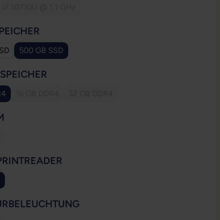
e i7 10710U @ 1,1 GHz
(Diese Option ist zurzeit nicht verfügbar.)
AUSWÄHLEN
PEICHER
SSD
500 GB SSD
AUSWÄHLEN
SSPEICHER
R4
16 GB DDR4
32 GB DDR4
(Diese Option ist zurzeit nicht verfügbar.)
(Diese Option ist zurzeit nicht verfügbar.)
AUSWÄHLEN
M
ese Option ist zurzeit nicht verfügbar.)
AUSWÄHLEN
PRINTREADER
ion ist zurzeit nicht verfügbar.)
AUSWÄHLEN
URBELEUCHTUNG