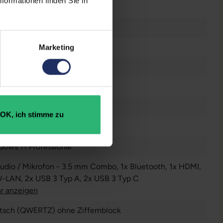
formationen finden Sie in
 GB SSD
B DDR4
Marketing
n
n
OK, ich stimme zu
dows 11 Professional
Audio / Mikrofon - 3.5 mm Combo
, 1x Bluetooth
, 1x HDMI
,
W-LAN
, 2x USB 3 Typ A
, 2x USB 3 Typ C
r anzeigen
tsch (QWERTZ) ohne Ziffernblock