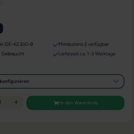
ese Option ist zurzeit nicht verfügbar.)
WÄHLEN
ion ist zurzeit nicht verfügbar.)
r.:
DE-42.350-B
Mindestens 2 verfügbar
: Gebraucht
Lieferzeit ca. 1-3 Werktage
konfigurieren
 Anzahl: Gib den gewünschten Wert ein od
In den Warenkorb