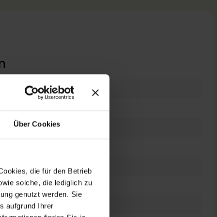
n
raucht
Über Cookies
 Zoll
0 x 1080 FHD
es Display
ookies, die für den Betrieb
ie solche, die lediglich zu
el Core i5 10210U @ 1,6 GHz
bung genutzt werden. Sie
s aufgrund Ihrer