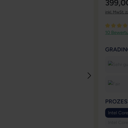
399,0
inkl. MwSt. z
Durchschni
10 Bewert
GRADIN
PROZES
Intel Cor
Intel Cor