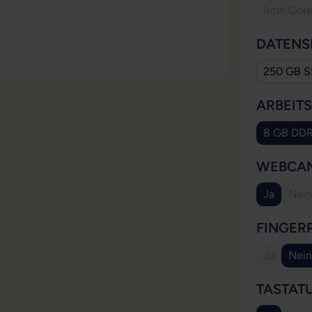
Intel Cor
DATENS
250 GB 
ARBEIT
8 GB DD
WEBCA
Ja
Nein
(Di
FINGER
Ja
Nein
(Diese Opt
TASTAT