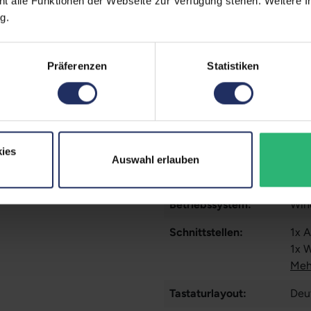
ht alle Funktionen der Webseite zur Verfügung stehen. Weitere In
Prozessorkerne:
4
g.
Datenspeicher:
500
Arbeitsspeicher:
8 G
Präferenzen
Statistiken
Webcam:
Ja
LTE:
Nei
Fingerprintreader:
Nei
ies
Auswahl erlauben
Tastaturbeleuchtung:
Ja
Betriebssystem:
Win
Schnittstellen:
1x 
1x 
Meh
Tastaturlayout:
Deu