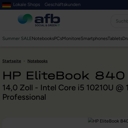
Lokale Shops
Geschäftskunden
Hauptinhalt springen
ur Suche springen
Zur Hauptnavigation springen
Zur Navigation der B2B-Plattform springen
Summer SALE
Notebooks
PCs
Monitore
Smartphones
Tablets
Dr
Startseite
-
Notebooks
HP EliteBook 840
14,0 Zoll - Intel Core i5 10210U 
Professional
Bildergalerie überspringen