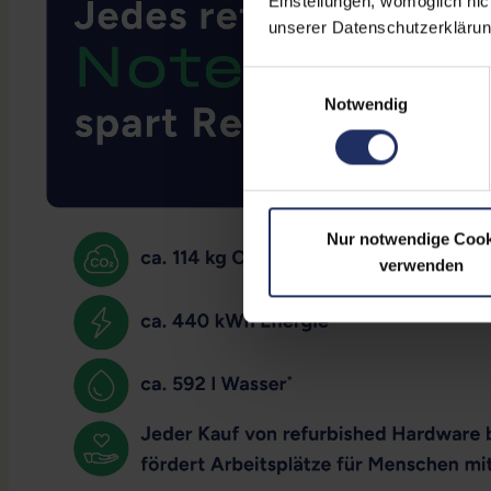
Einstellungen, womöglich nic
unserer Datenschutzerklärun
Einwilligungsauswahl
Notwendig
Nur notwendige Cook
verwenden