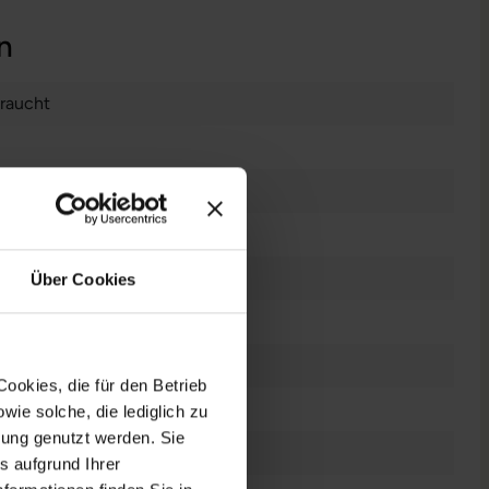
n
raucht
 Zoll
0 x 1080 FHD
es Display
Über Cookies
el Core i7 1185G7 @ 3,0 GHz
ookies, die für den Betrieb
ie solche, die lediglich zu
bung genutzt werden. Sie
 GB SSD
s aufgrund Ihrer