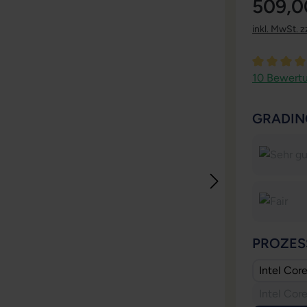
509,0
inkl. MwSt. z
Durchschni
10 Bewert
GRADIN
PROZES
Intel Cor
Intel Cor