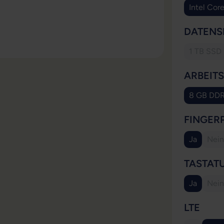
Intel Cor
DATENS
1 TB SSD
(Diese
ARBEIT
8 GB DD
FINGER
Ja
Nein
(Di
TASTAT
Ja
Nein
(Di
AUS
LTE