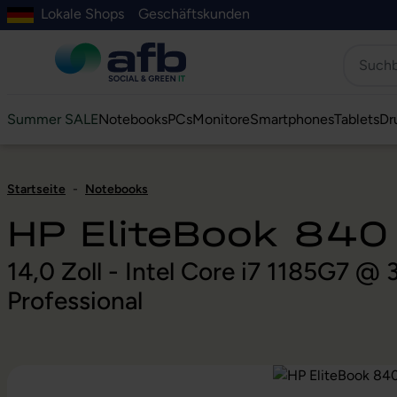
Lokale Shops
Geschäftskunden
Hauptinhalt springen
ur Suche springen
Zur Hauptnavigation springen
Zur Navigation der B2B-Plattform springen
Summer SALE
Notebooks
PCs
Monitore
Smartphones
Tablets
Dr
Startseite
-
Notebooks
HP EliteBook 840
14,0 Zoll - Intel Core i7 1185G7 
Professional
Bildergalerie überspringen