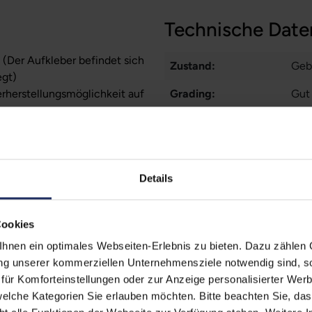
Technische Date
 (Der Aufkleber befindet sich
Zustand:
Geb
egt)
erherstellungsmöglichkeit auf
Grading:
Gut
Displaygröße:
14,0
zität liegt im Normalfall
Displayauflösung:
192
ufzeiten übernehmen.
Displayart:
Matt
Details
Prozessor:
Int
Cookies
CPU Generation:
11
nen ein optimales Webseiten-Erlebnis zu bieten. Dazu zählen C
Prozessorkerne:
4
ung unserer kommerziellen Unternehmensziele notwendig sind, sow
ür Komforteinstellungen oder zur Anzeige personalisierter Wer
Datenspeicher:
250
elche Kategorien Sie erlauben möchten. Bitte beachten Sie, das