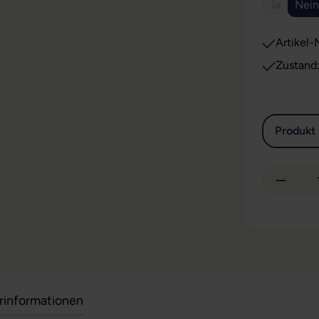
Ja
Nein
(Diese Opt
Artikel-N
Zustand
Produkt 
Produkt
erinformationen