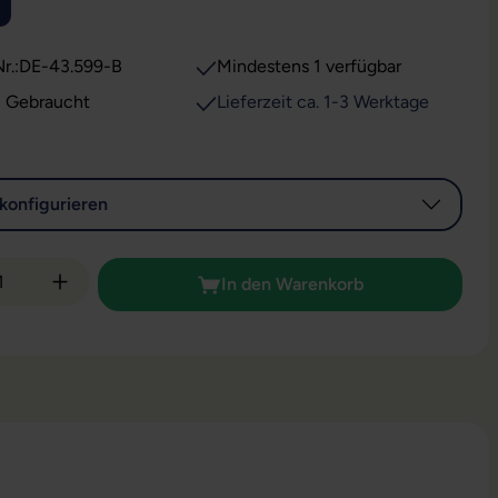
ion ist zurzeit nicht verfügbar.)
r.:
DE-43.599-B
Mindestens 1 verfügbar
: Gebraucht
Lieferzeit ca. 1-3 Werktage
konfigurieren
 Anzahl: Gib den gewünschten Wert ein od
In den Warenkorb