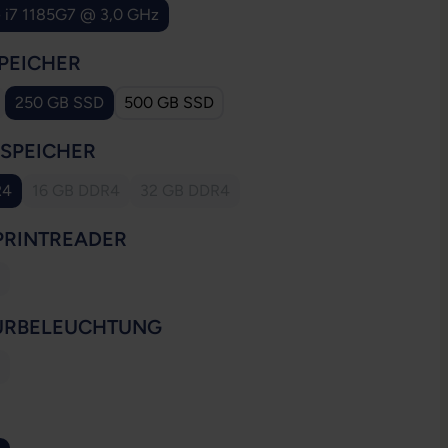
e i7 1185G7 @ 3,0 GHz
AUSWÄHLEN
PEICHER
250 GB SSD
500 GB SSD
 Option ist zurzeit nicht verfügbar.)
AUSWÄHLEN
SSPEICHER
R4
16 GB DDR4
32 GB DDR4
(Diese Option ist zurzeit nicht verfügbar.)
(Diese Option ist zurzeit nicht verfügbar.)
AUSWÄHLEN
PRINTREADER
ese Option ist zurzeit nicht verfügbar.)
AUSWÄHLEN
URBELEUCHTUNG
ese Option ist zurzeit nicht verfügbar.)
WÄHLEN