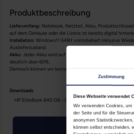
Produktbeschreibung
Lieferumfang:
Notebook, Netzteil, Akku, Produktschlüssel
auf dem Gehäuse oder die Lizenz ist bereits digital hinterl
Installation:
Windows11 64Bit vorinstalliert inklusive Wied
Auslieferzustand.
Akku:
Jeder Akku wird auf Funktion geprüft. Die Akku-Kapa
deutlich über 60%.
Dennoch können wir keine Garantieleistungen auf Akkula
Zustimmung
Downloads
Diese Webseite verwendet 
HP EliteBook 840 G8 - Datenblatt (pdf)
Wir verwenden Cookies, um Ih
der Seite und für die Steuer
anonymen Statistikzwecken, f
können selbst entscheiden, w