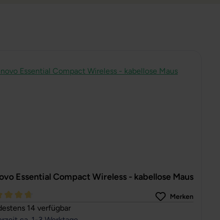
ovo Essential Compact Wireless - kabellose Maus
Merken
hschnittliche Bewertung von 4.81 von 5 Sternen
estens 14 verfügbar
erzeit ca. 1-3 Werktage