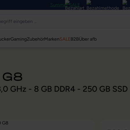
Summer SALE
ucker
Gaming
Zubehör
Marken
SALE
B2B
Über afb
 G8
@ 3,0 GHz - 8 GB DDR4 - 250 GB SSD