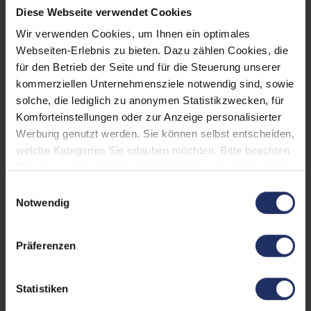
Diese Webseite verwendet Cookies
1x HDMI
, 1x LAN RJ-45
, 1x
Tastaturlayout:
Deutsch (QWERTZ) mit
W-LAN
, 2x USB 3 Typ A
Wir verwenden Cookies, um Ihnen ein optimales
Ziffernblock
Webseiten-Erlebnis zu bieten. Dazu zählen Cookies, die
für den Betrieb der Seite und für die Steuerung unserer
Onboard-Grafik:
Intel® UHD Graphics 620
kommerziellen Unternehmensziele notwendig sind, sowie
Partnerprogramm:
Ja
solche, die lediglich zu anonymen Statistikzwecken, für
Komforteinstellungen oder zur Anzeige personalisierter
GTIN/EAN:
4255665745674
Werbung genutzt werden. Sie können selbst entscheiden,
welche Kategorien Sie erlauben möchten. Bitte beachten
Maße (LxBxH):
252 x 370 x 18,3 mm
Sie, dass aufgrund Ihrer Einstellungen, womöglich nicht
Gewicht:
1,93 kg
alle Funktionen der Webseite zur Verfügung stehen.
Einwilligungsauswahl
Weitere Informationen finden Sie in
Notwendig
unserer Datenschutzerklärung.
Produktbeschreibung
Präferenzen
Lieferumfang:
Notebook, Netzteil, Akku,
Produktschlüssel (Der Aufkleber befindet sich auf
Statistiken
dem Gehäuse oder die Lizenz ist bereits digital