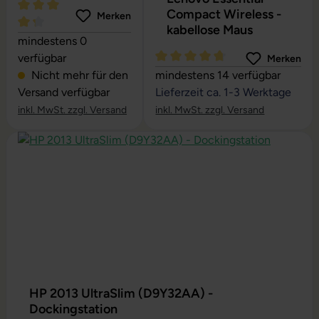
Compact Wireless -
Merken
kabellose Maus
Durchschnittliche Bewertung von 4.24 von 5 Sternen
mindestens 0
verfügbar
Merken
Durchschnittliche Bewertung vo
Nicht mehr für den
mindestens 14 verfügbar
Versand verfügbar
Lieferzeit ca. 1-3 Werktage
inkl. MwSt. zzgl. Versand
inkl. MwSt. zzgl. Versand
Produktgalerie überspringen
HP 2013 UltraSlim (D9Y32AA) -
Dockingstation