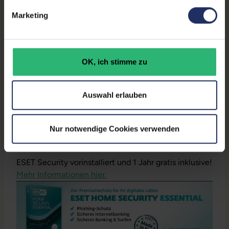
hinterlegt)
Marketing
Installation:
Windows11 64Bit vorinstalliert inklusive
Wiederherstellungsmöglichkeit auf Auslieferzustand.
Akku:
Jeder Akku wird auf Funktion geprüft. Die
Akku-Kapazität liegt im Normalfall deutlich über 60%.
OK, ich stimme zu
Dennoch können wir keine Garantieleistungen auf
Akkulaufzeiten übernehmen.
Auswahl erlauben
Downloads
HP Elitebook 850 G5 - Datenblatt (pdf)
Nur notwendige Cookies verwenden
ESET Security vorinstalliert und 1 Jahr gratis inklusive!
Mehr Informationen hier.