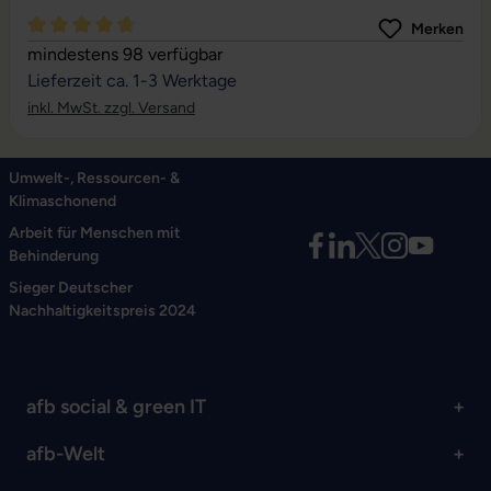
Merken
Durchschnittliche Bewertung von 4.85 von 5 Sternen
mindestens 98 verfügbar
Lieferzeit ca. 1-3 Werktage
inkl. MwSt. zzgl. Versand
Umwelt-, Ressourcen- &
Klimaschonend
Arbeit für Menschen mit
Behinderung
Sieger Deutscher
Nachhaltigkeitspreis 2024
afb social & green IT
afb-Welt