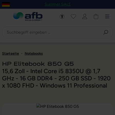
Summer SALE
um Hauptinhalt springen
Zur Navigation der B2B-Plattform springen
Startseite
-
Notebooks
HP Elitebook 850 G5
15,6 Zoll - Intel Core i5 8350U @ 1,7
GHz - 16 GB DDR4 - 250 GB SSD - 1920
x 1080 FHD - Windows 11 Professional
Bildergalerie überspringen