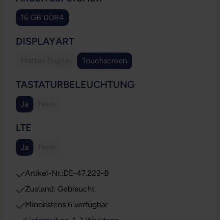
16 GB DDR4
AUSWÄHLEN
DISPLAYART
Mattes Display
Touchscreen
(Diese Option ist zurzeit nicht verfügbar.)
AUSWÄHLEN
TASTATURBELEUCHTUNG
Ja
Nein
(Diese Option ist zurzeit nicht verfügbar.)
AUSWÄHLEN
LTE
Ja
Nein
(Diese Option ist zurzeit nicht verfügbar.)
Artikel-Nr.:
DE-47.229-B
Zustand: Gebraucht
Mindestens 6 verfügbar