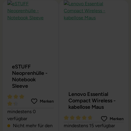
Produktgalerie überspringen
eSTUFF
Neoprenhülle -
Notebook
Sleeve
Lenovo Essential
Compact Wireless -
Merken
kabellose Maus
Durchschnittliche Bewertung von 4.24 von 5 Sternen
mindestens 0
verfügbar
Merken
Durchschnittliche Bewertung vo
Nicht mehr für den
mindestens 15 verfügbar