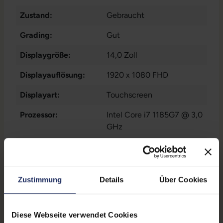
Zustand:
Gebraucht
Grading:
Gut
Displaygröße:
14,0 Zoll
Displayauflösung:
1920 x 1080 FHD
Displayart:
Touchscreen
Prozessor:
Intel Core i7 1185G7 @ 3,0
GHz
CPU Generation:
11
Prozessorkerne:
4
Zustimmung
Details
Über Cookies
Datenspeicher:
500 GB SSD
Arbeitsspeicher:
16 GB DDR4
Diese Webseite verwendet Cookies