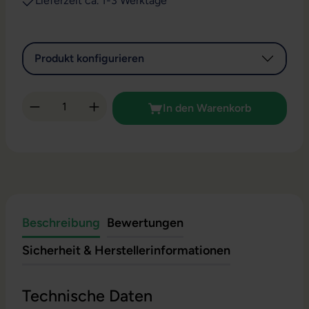
Lieferzeit ca. 1-3 Werktage
Produkt konfigurieren
Produkt Anzahl: Gib den gewünschten Wert 
In den Warenkorb
Beschreibung
Bewertungen
Sicherheit & Herstellerinformationen
Technische Daten