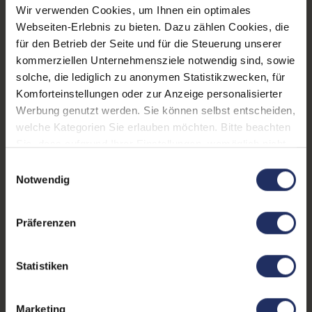
Webcam:
Ja
Wir verwenden Cookies, um Ihnen ein optimales
Webseiten-Erlebnis zu bieten. Dazu zählen Cookies, die
LTE:
Ja
für den Betrieb der Seite und für die Steuerung unserer
Fingerprintreader:
Ja
kommerziellen Unternehmensziele notwendig sind, sowie
solche, die lediglich zu anonymen Statistikzwecken, für
Tastaturbeleuchtung:
Ja
Komforteinstellungen oder zur Anzeige personalisierter
Werbung genutzt werden. Sie können selbst entscheiden,
Betriebssystem:
Windows 11 Professional
welche Kategorien Sie erlauben möchten. Bitte beachten
Schnittstellen:
1x Audio / Mikrofon - 3.5
Sie, dass aufgrund Ihrer Einstellungen, womöglich nicht
mm Combo
, 1x HDMI
, 2x
alle Funktionen der Webseite zur Verfügung stehen.
Einwilligungsauswahl
Thunderbolt 4
, 2x USB 3
Weitere Informationen finden Sie in
Notwendig
Typ A
unserer Datenschutzerklärung.
Tastaturlayout:
Deutsch (QWERTZ) ohne
Präferenzen
Ziffernblock
Statistiken
Onboard-Grafik:
Intel® Iris Xe Graphics
Partnerprogramm:
Ja
Marketing