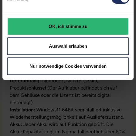
Stift:
Nein
GTIN/EAN:
4255867567937
OK, ich stimme zu
Maße (LxBxH):
206,6 x 319,3 x 16,6 mm
Gewicht:
1,3 kg
Auswahl erlauben
Nur notwendige Cookies verwenden
Produktbeschreibung
Lieferumfang:
Notebook, Netzteil, Akku,
Produktschlüssel (Der Aufkleber befindet sich auf
dem Gehäuse oder die Lizenz ist bereits digital
hinterlegt)
Installation:
Windows11 64Bit vorinstalliert inklusive
Wiederherstellungsmöglichkeit auf Auslieferzustand.
Akku:
Jeder Akku wird auf Funktion geprüft. Die
Akku-Kapazität liegt im Normalfall deutlich über 60%.