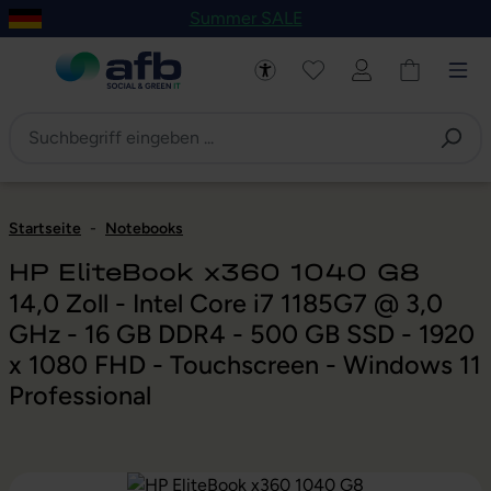
Summer SALE
um Hauptinhalt springen
Zur Navigation der B2B-Plattform springen
Startseite
-
Notebooks
HP EliteBook x360 1040 G8
14,0 Zoll - Intel Core i7 1185G7 @ 3,0
GHz - 16 GB DDR4 - 500 GB SSD - 1920
x 1080 FHD - Touchscreen - Windows 11
Professional
Bildergalerie überspringen