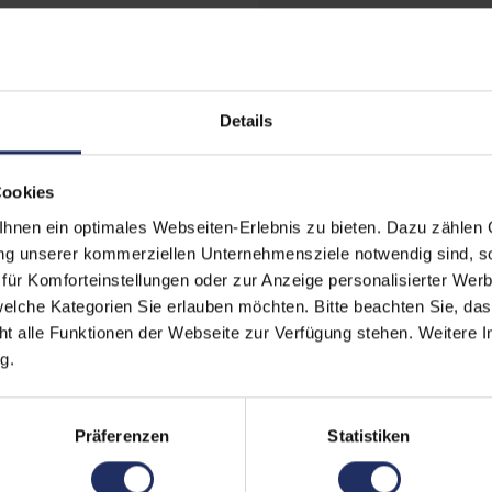
Prozessorkerne:
4
Datenspeicher:
500
Details
Arbeitsspeicher:
8 G
Webcam:
Ja
Cookies
LTE:
Nei
nen ein optimales Webseiten-Erlebnis zu bieten. Dazu zählen C
ung unserer kommerziellen Unternehmensziele notwendig sind, sow
Fingerprintreader:
Nei
ür Komforteinstellungen oder zur Anzeige personalisierter Wer
Tastaturbeleuchtung:
Nei
elche Kategorien Sie erlauben möchten. Bitte beachten Sie, das
ht alle Funktionen der Webseite zur Verfügung stehen. Weitere In
Betriebssystem:
Win
g.
Schnittstellen:
1x 
Doc
Präferenzen
Statistiken
Typ
Meh
Tastaturlayout:
Deu