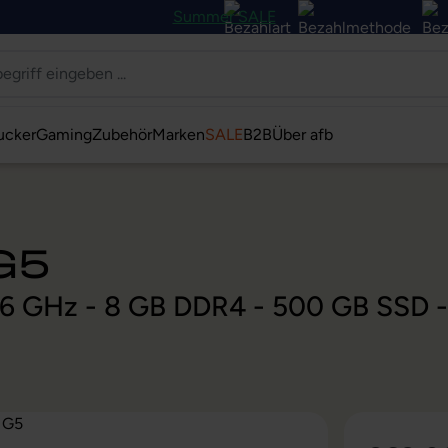
Summer SALE
ucker
Gaming
Zubehör
Marken
SALE
B2B
Über afb
G5
 1,6 GHz - 8 GB DDR4 - 500 GB SSD