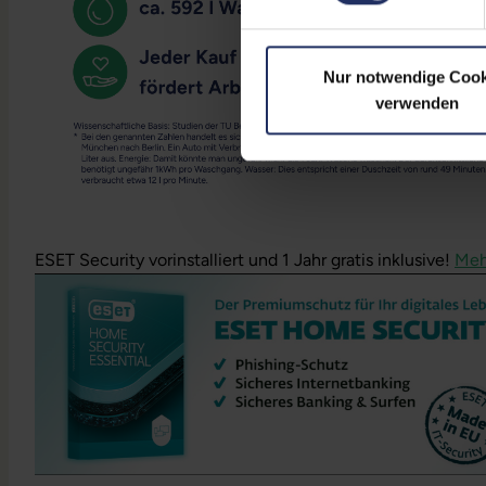
Nur notwendige Cook
verwenden
ESET Security vorinstalliert und 1 Jahr gratis inklusive!
Meh