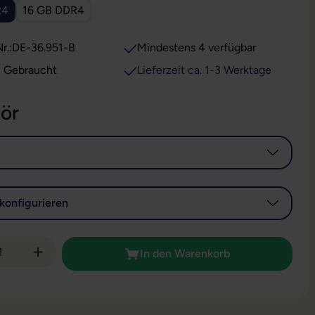
R4
16 GB DDR4
r.:
DE-36.951-B
Mindestens 4 verfügbar
: Gebraucht
Lieferzeit ca. 1-3 Werktage
ör
konfigurieren
 Anzahl: Gib den gewünschten Wert ein od
In den Warenkorb