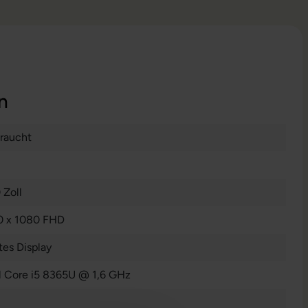
n
raucht
 Zoll
0 x 1080 FHD
es Display
el Core i5 8365U @ 1,6 GHz