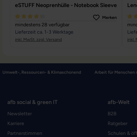
eSTUFF Neoprenhülle - Notebook Sleeve
Len
Merken
Durchschnittliche Bewertung von 4.27 von 5 Sternen
Durc
mindestens 28 verfügbar
mind
Lieferzeit ca. 1-3 Werktage
Lief
inkl. MwSt. zzgl. Versand
inkl.
Umwelt-, Ressourcen- & Klimaschonend
Arbeit für Menschen 
afb social & green IT
afb-Welt
Newsletter
B2B
Karriere
Ratgeber
Partnerstimmen
Schulen & öf