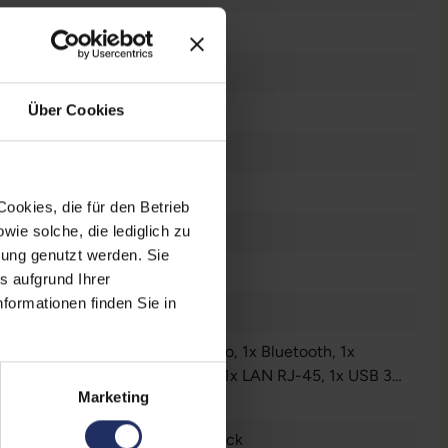
 GB SSD
Über Cookies
B DDR4
n
ookies, die für den Betrieb
ie solche, die lediglich zu
n
bung genutzt werden. Sie
n
s aufgrund Ihrer
formationen finden Sie in
dows 11 Professional
Audio / Mikrofon - 3.5 mm Combo
, 1x Bluetooth
, 1x
kingstationanschluss
, 1x HDMI
, 1x LAN RJ-45
, 1x USB 3
Marketing
 C
r anzeigen
, 1x VGA
, 1x W-LAN
, 3x USB 3 Typ A
tsch (QWERTZ) ohne Ziffernblock