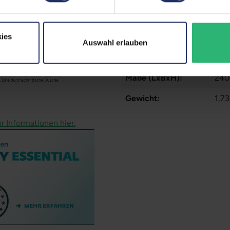
Onboard-Grafik:
Int
Partnerprogramm:
Ja
ies
Auswahl erlauben
GTIN/EAN:
425
Maße (LxBxH):
240
Gewicht:
1,73
r Informationen hier.