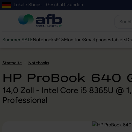
Lokale Shops
Geschäftskunden
Hauptinhalt springen
ur Suche springen
Zur Hauptnavigation springen
Zur Navigation der B2B-Plattform springen
Summer SALE
Notebooks
PCs
Monitore
Smartphones
Tablets
Dr
Startseite
-
Notebooks
HP ProBook 640 
14,0 Zoll - Intel Core i5 8365U @
Professional
Bildergalerie überspringen