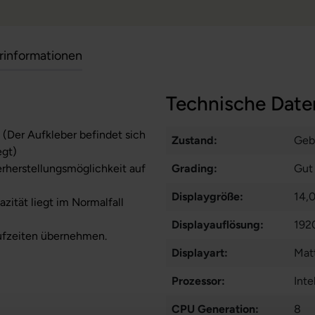
erinformationen
Technische Date
 (Der Aufkleber befindet sich
Zustand:
Geb
egt)
erherstellungsmöglichkeit auf
Grading:
Gut
Displaygröße:
14,0
zität liegt im Normalfall
Displayauflösung:
192
ufzeiten übernehmen.
Displayart:
Matt
Prozessor:
Int
CPU Generation:
8