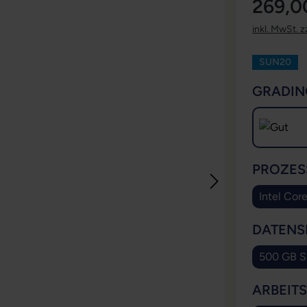
269,0
inkl. MwSt. z
SUN20
GRADIN
PROZES
Intel Cor
DATENS
500 GB 
ARBEIT