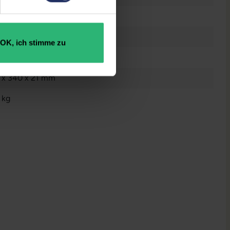
el® UHD Graphics
OK, ich stimme zu
5665758223
 x 340 x 21 mm
 kg