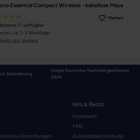
ovo Essential Compact Wireless - kabellose Maus
Merken
hschnittliche Bewertung von 5 von 5 Sternen
estens 11 verfügbar
erzeit ca. 1-3 Werktage
 MwSt. zzgl. Versand
Sieger Deutscher Nachhaltigkeitspreis
mit Behinderung
2024
Info & Recht
Impressum
FAQ
fentliche Einrichtungen
Zustandsbeschreibung