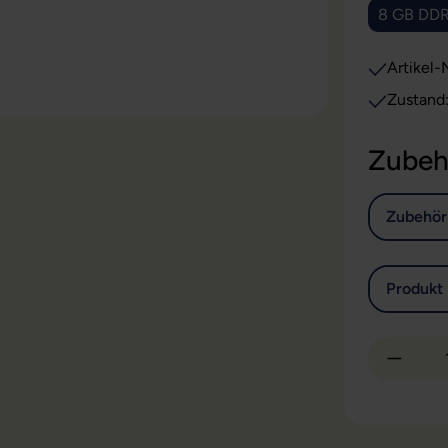
8 GB DD
Artikel-N
Zustand
Zubeh
Zubehör
Produkt 
Produkt