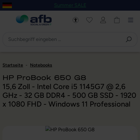
Summer SALE
um Hauptinhalt springen
Zur Navigation der B2B-Plattform springen
Startseite
-
Notebooks
HP ProBook 650 G8
15,6 Zoll - Intel Core i5 1145G7 @ 2,6
GHz - 32 GB DDR4 - 500 GB SSD - 1920
x 1080 FHD - Windows 11 Professional
Bildergalerie überspringen