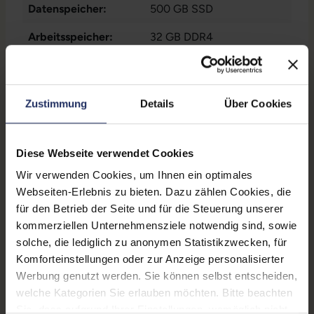
Datenspeicher:
500 GB SSD
Arbeitsspeicher:
32 GB DDR4
Webcam:
Ja
LTE:
Nein
Zustimmung
Details
Über Cookies
Fingerprintreader:
Ja
Tastaturbeleuchtung:
Nein
Diese Webseite verwendet Cookies
Wir verwenden Cookies, um Ihnen ein optimales
Betriebssystem:
Windows 11 Professional
Webseiten-Erlebnis zu bieten. Dazu zählen Cookies, die
Schnittstellen:
1x Audio / Mikrofon - 3.5
für den Betrieb der Seite und für die Steuerung unserer
mm Combo
, 1x Bluetooth
,
kommerziellen Unternehmensziele notwendig sind, sowie
1x HDMI
Mehr anzeigen
, 1x USB 3 Typ C
,
solche, die lediglich zu anonymen Statistikzwecken, für
3x USB 3 Typ A
Komforteinstellungen oder zur Anzeige personalisierter
Tastaturlayout:
Deutsch (QWERTZ) mit
Werbung genutzt werden. Sie können selbst entscheiden,
Ziffernblock
welche Kategorien Sie erlauben möchten. Bitte beachten
Sie, dass aufgrund Ihrer Einstellungen, womöglich nicht
Onboard-Grafik:
Intel® Iris Xe Graphics