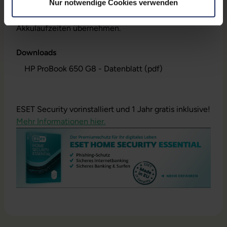
Nur notwendige Cookies verwenden
Akku-Kapazität liegt im Normalfall deutlich über 60%.
Dennoch können wir keine Garantieleistungen auf
Akkulaufzeiten übernehmen.
Downloads
HP ProBook 650 G8 - Datenblatt (pdf)
ESET Security vorinstalliert und 1 Jahr gratis inklusive!
Mehr Informationen hier.