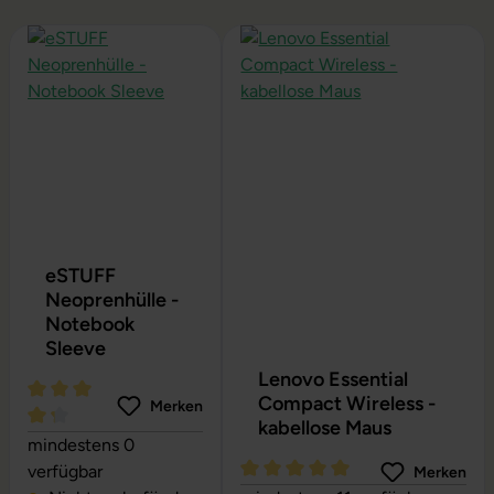
Produktgalerie überspringen
eSTUFF
Neoprenhülle -
Notebook
Sleeve
Lenovo Essential
Compact Wireless -
Merken
kabellose Maus
Durchschnittliche Bewertung von 4.27 von 5 Sternen
mindestens 0
verfügbar
Merken