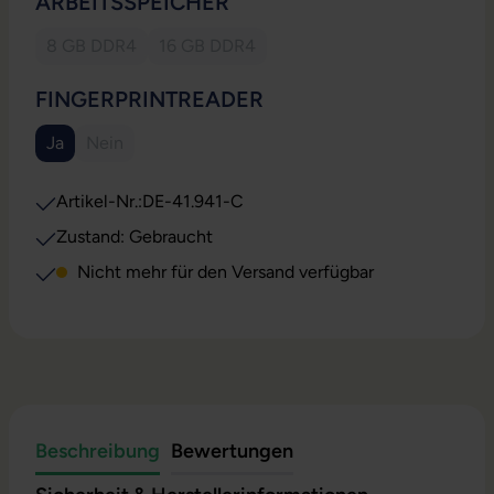
AUSWÄHLEN
ARBEITSSPEICHER
8 GB DDR4
16 GB DDR4
(Diese Option ist zurzeit nicht verfügbar.)
(Diese Option ist zurzeit nicht verfügbar.)
AUSWÄHLEN
FINGERPRINTREADER
Ja
Nein
(Diese Option ist zurzeit nicht verfügbar.)
(Diese Option ist zurzeit nicht verfügbar.)
Artikel-Nr.:
DE-41.941-C
Zustand: Gebraucht
Nicht mehr für den Versand verfügbar
Beschreibung
Bewertungen