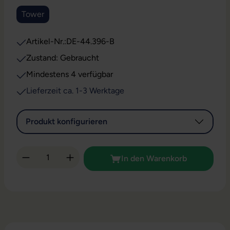
Tower
Artikel-Nr.:
DE-44.396-B
Zustand: Gebraucht
Mindestens 4 verfügbar
Lieferzeit ca. 1-3 Werktage
Produkt konfigurieren
Produkt Anzahl: Gib den gewünschten Wert 
In den Warenkorb