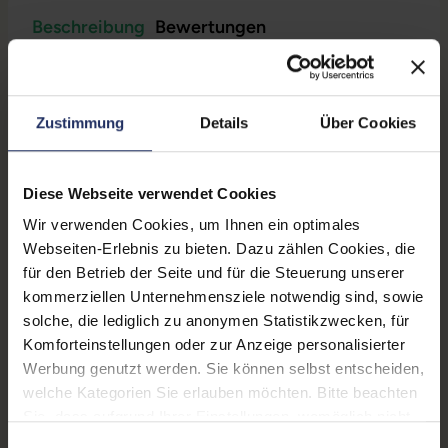
Beschreibung
Bewertungen
Sicherheit & Herstellerinformationen
Zustimmung
Details
Über Cookies
Technische Daten
Zustand:
Gebraucht
Diese Webseite verwendet Cookies
Grading:
Gut
Wir verwenden Cookies, um Ihnen ein optimales
Webseiten-Erlebnis zu bieten. Dazu zählen Cookies, die
Formfaktor:
Tower
für den Betrieb der Seite und für die Steuerung unserer
kommerziellen Unternehmensziele notwendig sind, sowie
Prozessor:
Intel Core i5 8500 @ 3,0 GHz
solche, die lediglich zu anonymen Statistikzwecken, für
CPU Generation:
8
Komforteinstellungen oder zur Anzeige personalisierter
Werbung genutzt werden. Sie können selbst entscheiden,
Prozessorkerne:
6
welche Kategorien Sie erlauben möchten. Bitte beachten
Sie, dass aufgrund Ihrer Einstellungen, womöglich nicht
Onboard-Grafik:
Intel® UHD Graphics 630
alle Funktionen der Webseite zur Verfügung stehen.
Einwilligungsauswahl