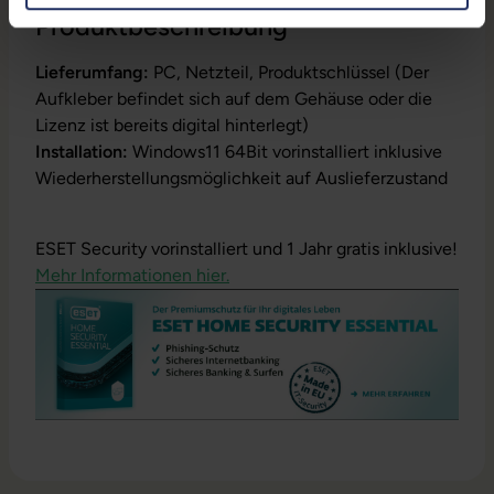
Produktbeschreibung
Lieferumfang:
PC, Netzteil, Produktschlüssel (Der
Aufkleber befindet sich auf dem Gehäuse oder die
Lizenz ist bereits digital hinterlegt)
Installation:
Windows11 64Bit vorinstalliert inklusive
Wiederherstellungsmöglichkeit auf Auslieferzustand
ESET Security vorinstalliert und 1 Jahr gratis inklusive!
Mehr Informationen hier.