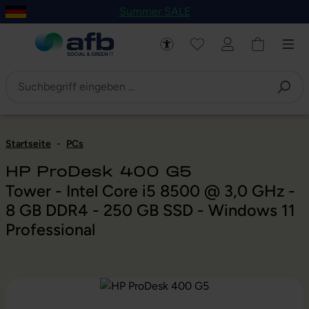
Summer SALE
um Hauptinhalt springen
Zur Navigation der B2B-Plattform springen
Startseite
-
PCs
HP ProDesk 400 G5
Tower - Intel Core i5 8500 @ 3,0 GHz -
8 GB DDR4 - 250 GB SSD - Windows 11
Professional
Bildergalerie überspringen