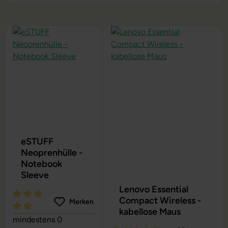
Produktgalerie überspringen
eSTUFF
Neoprenhülle -
Notebook
Sleeve
Lenovo Essential
Compact Wireless -
Merken
kabellose Maus
Durchschnittliche Bewertung von 5 von 5 Sternen
mindestens 0