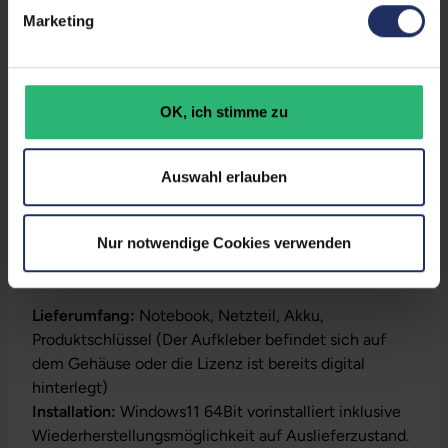
Tastaturlayout:
Deutsch (QWERTZ) mit
LAN
, 2x Thunderbolt
, 2x
Marketing
Ziffernblock
USB 3 Typ A
Partnerprogramm:
Ja
GTIN/EAN:
4255867564097
OK, ich stimme zu
Maße (LxBxH):
243 x 357 x 26 mm
Auswahl erlauben
Gewicht:
2,4 kg
Nur notwendige Cookies verwenden
Produktbeschreibung
Lieferumfang:
Notebook, Netzteil, Akku,
Produktschlüssel (Der Aufkleber befindet sich auf
dem Gehäuse oder die Lizenz ist bereits digital
hinterlegt)
Installation:
Windows11 64Bit vorinstalliert inklusive
Wiederherstellungsmöglichkeit auf Auslieferzustand.