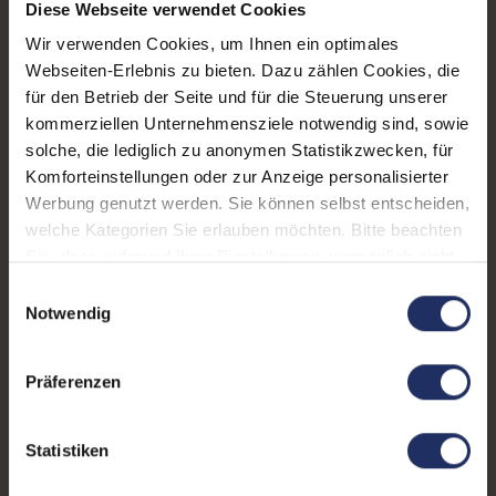
Datenspeicher:
500 GB SSD
Diese Webseite verwendet Cookies
Wir verwenden Cookies, um Ihnen ein optimales
Arbeitsspeicher:
32 GB DDR4
Webseiten-Erlebnis zu bieten. Dazu zählen Cookies, die
Grafikkarte:
Quadro T2000
für den Betrieb der Seite und für die Steuerung unserer
kommerziellen Unternehmensziele notwendig sind, sowie
Grafikkartenspeicher:
4 GB GDDR5
solche, die lediglich zu anonymen Statistikzwecken, für
Komforteinstellungen oder zur Anzeige personalisierter
Webcam:
Ja
Werbung genutzt werden. Sie können selbst entscheiden,
LTE:
Nein
welche Kategorien Sie erlauben möchten. Bitte beachten
Sie, dass aufgrund Ihrer Einstellungen, womöglich nicht
Fingerprintreader:
Nein
alle Funktionen der Webseite zur Verfügung stehen.
Einwilligungsauswahl
Weitere Informationen finden Sie in
Tastaturbeleuchtung:
Ja
Notwendig
unserer Datenschutzerklärung.
Betriebssystem:
Windows 11 Professional
Präferenzen
Schnittstellen:
1x Audio / Mikrofon - 3.5
mm Combo
, 1x Bluetooth
,
Statistiken
1x HDMI
Mehr anzeigen
, 1x LAN RJ-45
, 1x
Mini DisplayPort
, 1x W-