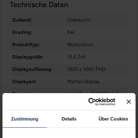
Technische Daten
Zustand:
Gebraucht
Grading:
Fair
Produkttyp:
Workstation
Displaygröße:
15,6 Zoll
Displayauflösung:
1920 x 1080 FHD
Displayart:
Mattes Display
Prozessor:
Intel Core i7 10850H @
2,7 GHz
CPU Generation:
10
Zustimmung
Details
Über Cookies
Prozessorkerne:
6