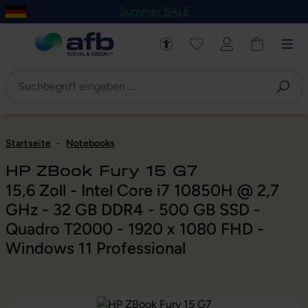
Summer SALE
um Hauptinhalt springen
Zur Navigation der B2B-Plattform springen
Startseite
-
Notebooks
HP ZBook Fury 15 G7
15,6 Zoll - Intel Core i7 10850H @ 2,7
GHz - 32 GB DDR4 - 500 GB SSD -
Quadro T2000 - 1920 x 1080 FHD -
Windows 11 Professional
Bildergalerie überspringen