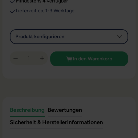
Mindestens 4 verfügbar
Lieferzeit ca. 1-3 Werktage
Produkt konfigurieren
Produkt Anzahl: Gib den gewünschten Wert 
In den Warenkorb
Beschreibung
Bewertungen
Sicherheit & Herstellerinformationen