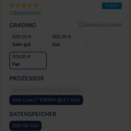
SUN20
Durchschnittliche Bewertung von 5 von 5 Sternen
3 Bewertungen
AUSWÄHLEN
GRADING
Details zum Zustand
629,00 €
569,00 €
Sehr gut
Gut
519,00 €
Fair
AUSWÄHLEN
PROZESSOR
Intel Core i7 10750H @ 2,6 GHz
(Diese Option ist zurzeit nicht verfügbar.)
Intel Core i7 10850H @ 2,7 GHz
AUSWÄHLEN
DATENSPEICHER
500 GB SSD