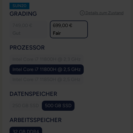
SUN20
AUSWÄHLEN
GRADING
Details zum Zustand
749,00 €
699,00 €
Gut
Fair
AUSWÄHLEN
PROZESSOR
Intel Core i7 11800H @ 2,3 GHz
(Diese Option ist zurzeit nicht verfügbar.)
Intel Core i7 11800H @ 2,5 GHz
Intel Core i7 11850H @ 2,5 GHz
(Diese Option ist zurzeit nicht verfügbar.)
AUSWÄHLEN
DATENSPEICHER
250 GB SSD
500 GB SSD
(Diese Option ist zurzeit nicht verfügbar.)
AUSWÄHLEN
ARBEITSSPEICHER
32 GB DDR4