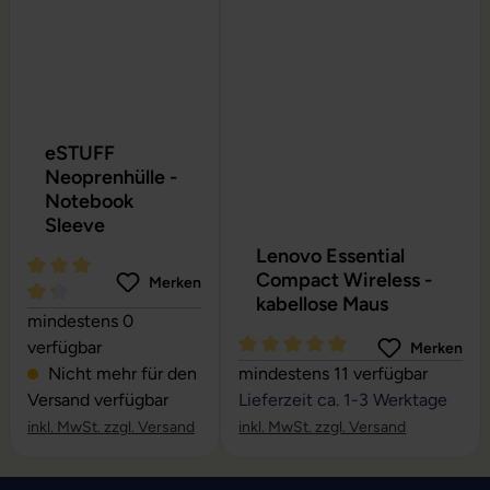
eSTUFF
Neoprenhülle -
Notebook
Sleeve
Lenovo Essential
Compact Wireless -
Merken
kabellose Maus
Durchschnittliche Bewertung von 4.27 von 5 Sternen
mindestens 0
verfügbar
Merken
Durchschnittliche Bewertung vo
Nicht mehr für den
mindestens 11 verfügbar
Versand verfügbar
Lieferzeit ca. 1-3 Werktage
inkl. MwSt. zzgl. Versand
inkl. MwSt. zzgl. Versand