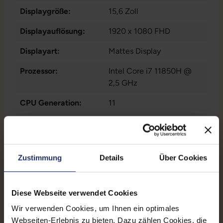
Displaygröße:
15,6 Zoll
Displayauflösung:
1920 x 1080 FHD
Displayart:
Mattes Display
Prozessor:
Intel Core i7 11850H @
2,5 GHz
CPU Generation:
11
Prozessorkerne:
8
Datenspeicher:
500 GB SSD
Zustimmung
Details
Über Cookies
Arbeitsspeicher:
32 GB DDR4
Grafikkarte:
Quadro RTX A2000
Diese Webseite verwendet Cookies
Grafikkartenspeicher:
4 GB GDDR6
Wir verwenden Cookies, um Ihnen ein optimales
Webseiten-Erlebnis zu bieten. Dazu zählen Cookies, die
Webcam:
Ja