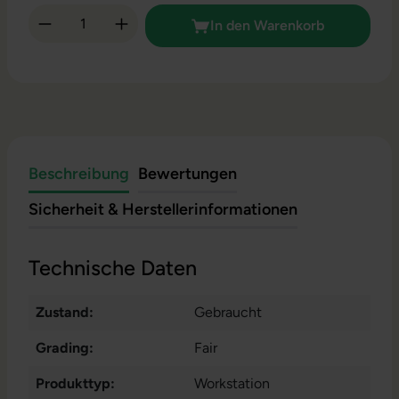
Produkt Anzahl: Gib den gewünschten Wert 
In den Warenkorb
Beschreibung
Bewertungen
Sicherheit & Herstellerinformationen
Technische Daten
Zustand:
Gebraucht
Grading:
Fair
Produkttyp:
Workstation