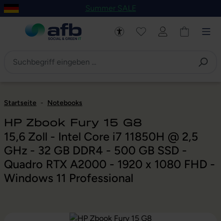
Summer SALE
um Hauptinhalt springen
Zur Navigation der B2B-Plattform springen
Startseite
-
Notebooks
HP Zbook Fury 15 G8
15,6 Zoll - Intel Core i7 11850H @ 2,5
GHz - 32 GB DDR4 - 500 GB SSD -
Quadro RTX A2000 - 1920 x 1080 FHD -
Windows 11 Professional
Bildergalerie überspringen