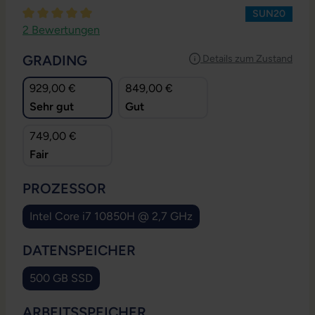
SUN20
Durchschnittliche Bewertung von 5 von 5 Sternen
2 Bewertungen
AUSWÄHLEN
GRADING
Details zum Zustand
929,00 €
849,00 €
Sehr gut
Gut
749,00 €
Fair
AUSWÄHLEN
PROZESSOR
Intel Core i7 10850H @ 2,7 GHz
AUSWÄHLEN
DATENSPEICHER
500 GB SSD
AUSWÄHLEN
ARBEITSSPEICHER