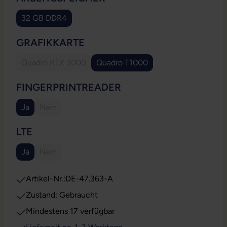
32 GB DDR4
AUSWÄHLEN
GRAFIKKARTE
Quadro RTX 3000
Quadro T1000
(Diese Option ist zurzeit nicht verfügbar.)
AUSWÄHLEN
FINGERPRINTREADER
Ja
Nein
(Diese Option ist zurzeit nicht verfügbar.)
AUSWÄHLEN
LTE
Ja
Nein
(Diese Option ist zurzeit nicht verfügbar.)
Artikel-Nr.:
DE-47.363-A
Zustand: Gebraucht
Mindestens 17 verfügbar