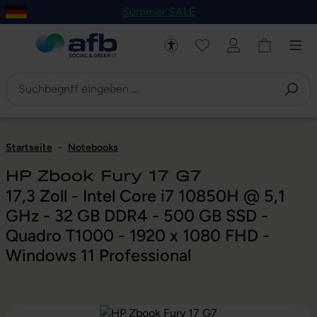
Summer SALE
um Hauptinhalt springen
Zur Navigation der B2B-Plattform springen
Startseite
-
Notebooks
HP Zbook Fury 17 G7
17,3 Zoll - Intel Core i7 10850H @ 5,1
GHz - 32 GB DDR4 - 500 GB SSD -
Quadro T1000 - 1920 x 1080 FHD -
Windows 11 Professional
Bildergalerie überspringen