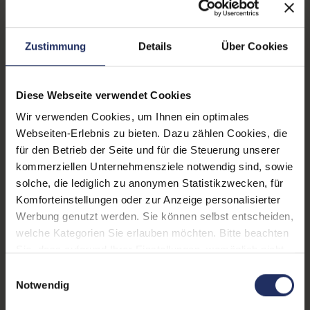
Produkttyp:
Workstation
Displaygröße:
17,3 Zoll
Zustimmung
Details
Über Cookies
Displayauflösung:
1920 x 1080 FHD
Displayart:
Mattes Display
Diese Webseite verwendet Cookies
Wir verwenden Cookies, um Ihnen ein optimales
Prozessor:
Intel Core i7 10850H @
Webseiten-Erlebnis zu bieten. Dazu zählen Cookies, die
5,1 GHz
für den Betrieb der Seite und für die Steuerung unserer
CPU Generation:
10
kommerziellen Unternehmensziele notwendig sind, sowie
solche, die lediglich zu anonymen Statistikzwecken, für
Prozessorkerne:
6
Komforteinstellungen oder zur Anzeige personalisierter
Werbung genutzt werden. Sie können selbst entscheiden,
Datenspeicher:
500 GB SSD
welche Kategorien Sie erlauben möchten. Bitte beachten
Arbeitsspeicher:
32 GB DDR4
Sie, dass aufgrund Ihrer Einstellungen, womöglich nicht
alle Funktionen der Webseite zur Verfügung stehen.
Einwilligungsauswahl
Grafikkarte:
Quadro T1000
Weitere Informationen finden Sie in
Notwendig
unserer Datenschutzerklärung.
Grafikkartenspeicher:
4 GB GDDR5