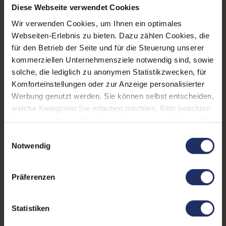
Schnittstellen:
1x USB-A
Diese Webseite verwendet Cookies
Passend für Modell:
Evolve2 65
Wir verwenden Cookies, um Ihnen ein optimales
Webseiten-Erlebnis zu bieten. Dazu zählen Cookies, die
Farbe:
Schwarz
für den Betrieb der Seite und für die Steuerung unserer
kommerziellen Unternehmensziele notwendig sind, sowie
Partnerprogramm:
Nein
solche, die lediglich zu anonymen Statistikzwecken, für
Passend für Hersteller:
Jabra
Komforteinstellungen oder zur Anzeige personalisierter
Werbung genutzt werden. Sie können selbst entscheiden,
Zustand:
Gebraucht
welche Kategorien Sie erlauben möchten. Bitte beachten
Sie, dass aufgrund Ihrer Einstellungen, womöglich nicht
GTIN/EAN:
5706991022285
alle Funktionen der Webseite zur Verfügung stehen.
Einwilligungsauswahl
Herstellernummer:
14207-55
Weitere Informationen finden Sie in
Notwendig
unserer Datenschutzerklärung.
Präferenzen
Produktbeschreibung
Die Ladestation für Jabra Evolve2 65 ermöglicht
Statistiken
einfaches und bequemes Laden und Aufbewahren an