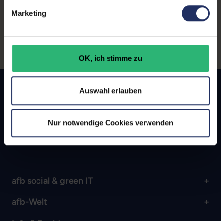
Ihrem Schreibtisch.
Marketing
OK, ich stimme zu
Umwelt-, Ressourcen- &
Klimaschonend
Auswahl erlauben
Arbeit für Menschen mit
Behinderung
Nur notwendige Cookies verwenden
Sieger Deutscher
Nachhaltigkeitspreis 2024
afb social & green IT
afb-Welt