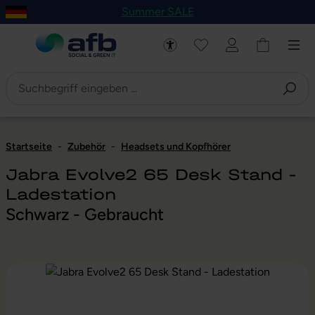
Summer SALE
um Hauptinhalt springen
Zur Navigation der B2B-Plattform springen
Startseite
-
Zubehör
-
Headsets und Kopfhörer
Jabra Evolve2 65 Desk Stand -
Ladestation
Schwarz - Gebraucht
Bildergalerie überspringen