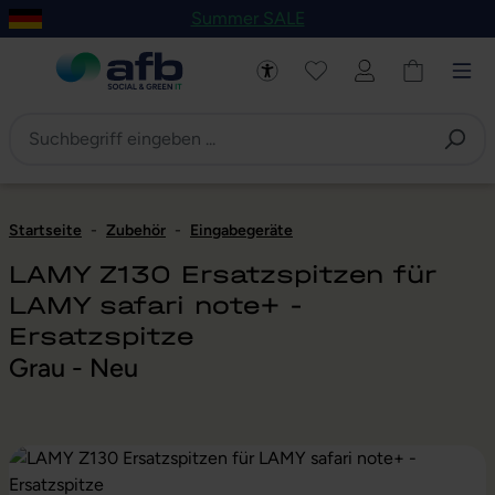
Summer SALE
um Hauptinhalt springen
Zur Navigation der B2B-Plattform springen
Startseite
-
Zubehör
-
Eingabegeräte
LAMY Z130 Ersatzspitzen für
LAMY safari note+ -
Ersatzspitze
Grau - Neu
Bildergalerie überspringen