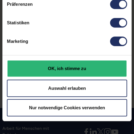
Präferenzen
Zustand:
Neu
GTIN/EAN:
4014519764311
Statistiken
Herstellernummer:
1232330
Marketing
Produktbeschreibung
OK, ich stimme zu
2 Ersatzspitzen für den LAMY safari note+
Auswahl erlauben
Nur notwendige Cookies verwenden
Umwelt-, Ressourcen- &
Klimaschonend
Arbeit für Menschen mit