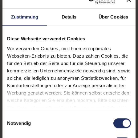
Zustimmung
Details
Über Cookies
Beschreibung
Bewertungen
Sicherheit & Herstellerinformationen
Diese Webseite verwendet Cookies
Wir verwenden Cookies, um Ihnen ein optimales
Technische Daten
Webseiten-Erlebnis zu bieten. Dazu zählen Cookies, die
für den Betrieb der Seite und für die Steuerung unserer
kommerziellen Unternehmensziele notwendig sind, sowie
Grading:
Neuware
solche, die lediglich zu anonymen Statistikzwecken, für
Produkttyp:
Ersatzspitze
Komforteinstellungen oder zur Anzeige personalisierter
Werbung genutzt werden. Sie können selbst entscheiden,
Passend für Modell:
safari note+
welche Kategorien Sie erlauben möchten. Bitte beachten
Sie, dass aufgrund Ihrer Einstellungen, womöglich nicht
Farbe:
Grau
alle Funktionen der Webseite zur Verfügung stehen.
Einwilligungsauswahl
Partnerprogramm:
Nein
Weitere Informationen finden Sie in
Notwendig
unserer Datenschutzerklärung.
Passend für Hersteller:
LAMY