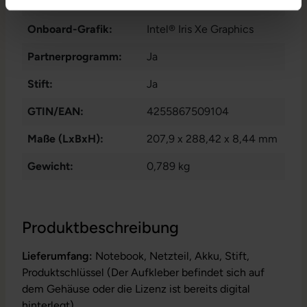
Ziffernblock
Onboard-Grafik:
Intel® Iris Xe Graphics
Partnerprogramm:
Ja
Stift:
Ja
GTIN/EAN:
4255867509104
Maße (LxBxH):
207,9 x 288,42 x 8,44 mm
Gewicht:
0,789 kg
Produktbeschreibung
Lieferumfang:
Notebook, Netzteil, Akku, Stift,
Produktschlüssel (Der Aufkleber befindet sich auf
dem Gehäuse oder die Lizenz ist bereits digital
hinterlegt)