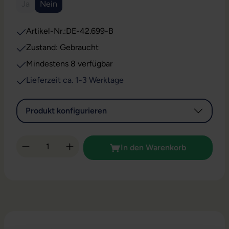
Ja
Nein
(Diese Option ist zurzeit nicht verfügbar.)
Artikel-Nr.:
DE-42.699-B
Zustand: Gebraucht
Mindestens 8 verfügbar
Lieferzeit ca. 1-3 Werktage
Produkt konfigurieren
Produkt Anzahl: Gib den gewünschten Wert 
In den Warenkorb