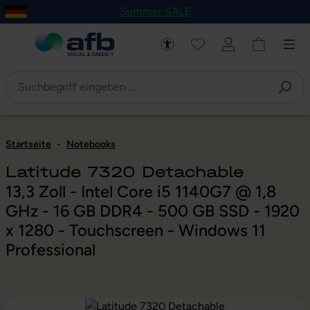
Summer SALE
um Hauptinhalt springen
Zur Navigation der B2B-Plattform springen
Startseite
-
Notebooks
Latitude 7320 Detachable
13,3 Zoll - Intel Core i5 1140G7 @ 1,8
GHz - 16 GB DDR4 - 500 GB SSD - 1920
x 1280 - Touchscreen - Windows 11
Professional
Bildergalerie überspringen