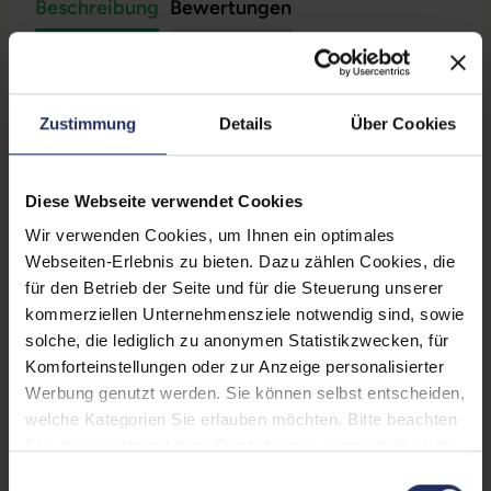
Beschreibung
Bewertungen
Sicherheit & Herstellerinformationen
Technische Daten
Zustimmung
Details
Über Cookies
Zustand:
Gebraucht
Diese Webseite verwendet Cookies
Grading:
Gut
Wir verwenden Cookies, um Ihnen ein optimales
Webseiten-Erlebnis zu bieten. Dazu zählen Cookies, die
Displaygröße:
13,3 Zoll
für den Betrieb der Seite und für die Steuerung unserer
Displayauflösung:
1920 x 1280
kommerziellen Unternehmensziele notwendig sind, sowie
solche, die lediglich zu anonymen Statistikzwecken, für
Displayart:
Touchscreen
Komforteinstellungen oder zur Anzeige personalisierter
Werbung genutzt werden. Sie können selbst entscheiden,
Prozessor:
Intel Core i5 1140G7 @ 1,8
welche Kategorien Sie erlauben möchten. Bitte beachten
GHz
Sie, dass aufgrund Ihrer Einstellungen, womöglich nicht
CPU Generation:
11
alle Funktionen der Webseite zur Verfügung stehen.
Einwilligungsauswahl