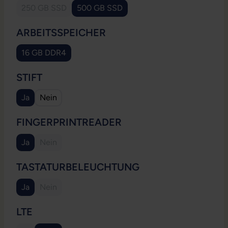
250 GB SSD
500 GB SSD
(Diese Option ist zurzeit nicht verfügbar.)
AUSWÄHLEN
ARBEITSSPEICHER
16 GB DDR4
AUSWÄHLEN
STIFT
Ja
Nein
AUSWÄHLEN
FINGERPRINTREADER
Ja
Nein
(Diese Option ist zurzeit nicht verfügbar.)
AUSWÄHLEN
TASTATURBELEUCHTUNG
Ja
Nein
(Diese Option ist zurzeit nicht verfügbar.)
AUSWÄHLEN
LTE