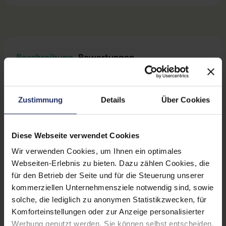
Beschreibung
Bewertungen
Sicherheit & Herstellerinformationen
Zustimmung
Details
Über Cookies
Technische Daten
Diese Webseite verwendet Cookies
Grading:
Neuware
Wir verwenden Cookies, um Ihnen ein optimales
Anschluss B:
1x DVI-D
Webseiten-Erlebnis zu bieten. Dazu zählen Cookies, die
für den Betrieb der Seite und für die Steuerung unserer
Kabellänge:
0,15 m
kommerziellen Unternehmensziele notwendig sind, sowie
Produkttyp:
Displayport Adapter
solche, die lediglich zu anonymen Statistikzwecken, für
Komforteinstellungen oder zur Anzeige personalisierter
Anschluss A:
1x DisplayPort
Werbung genutzt werden. Sie können selbst entscheiden,