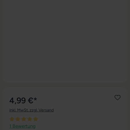
4,99 €*
inkl. MwSt. zzgl. Versand
Durchschnittliche Bewertung von 5 von 5 Sternen
1 Bewertung