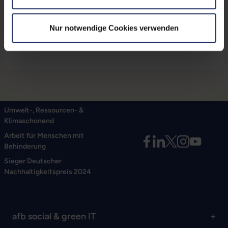
arbeiten.
Die maximal unterstützte Auflösung beträgt 1.920 x
Nur notwendige Cookies verwenden
1.200 WUXGA.
Umwelt-, Ressourcen- &
Klimaschonend
Arbeit für Menschen mit
Behinderung
Sieger Deutscher
Nachhaltigkeitspreis 2024
afb social & green IT