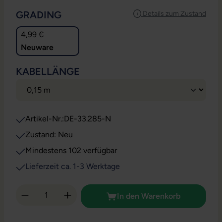
AUSWÄHLEN
GRADING
Details zum Zustand
4,99 €
Neuware
AUSWÄHLEN
KABELLÄNGE
Artikel-Nr.:
DE-33.285-N
Zustand: Neu
Mindestens 102 verfügbar
Lieferzeit ca. 1-3 Werktage
Produkt Anzahl: Gib den gewünschten Wert 
In den Warenkorb