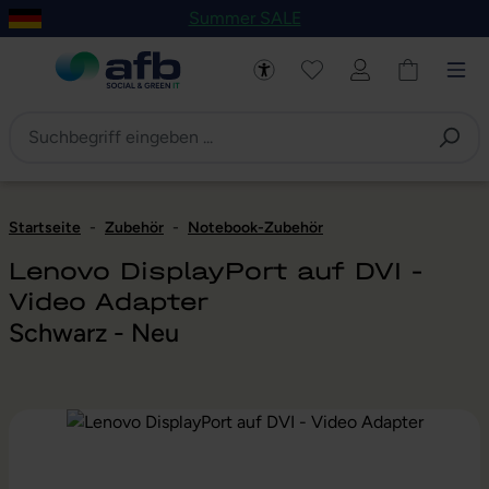
Summer SALE
um Hauptinhalt springen
Zur Navigation der B2B-Plattform springen
Startseite
-
Zubehör
-
Notebook-Zubehör
Lenovo DisplayPort auf DVI -
Video Adapter
Schwarz - Neu
Bildergalerie überspringen