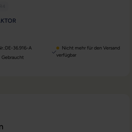
DR4
se Option ist zurzeit nicht verfügbar.)
AUSWÄHLEN
AKTOR
Option ist zurzeit nicht verfügbar.)
r.:
DE-36.916-A
Nicht mehr für den Versand
verfügbar
: Gebraucht
n