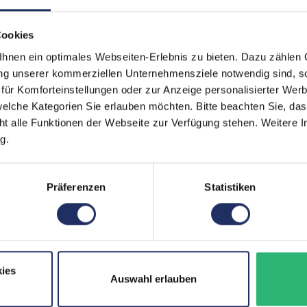
Schnittstellen:
1x Aud
Comb
Cookies
5x USB
Mehr a
nen ein optimales Webseiten-Erlebnis zu bieten. Dazu zählen C
ung unserer kommerziellen Unternehmensziele notwendig sind, sow
Partnerprogramm:
Ja
ür Komforteinstellungen oder zur Anzeige personalisierter Wer
GTIN/EAN:
42556
elche Kategorien Sie erlauben möchten. Bitte beachten Sie, das
ht alle Funktionen der Webseite zur Verfügung stehen. Weitere In
Maße (LxBxH):
183 x 
g.
Gewicht:
1,32 kg
Präferenzen
Statistiken
r Informationen hier.
ies
Auswahl erlauben