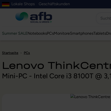
Lokale Shops
Geschäftskunden
Hauptinhalt springen
ur Suche springen
Zur Hauptnavigation springen
Zur Navigation der B2B-Plattform springen
Summer SALE
Notebooks
PCs
Monitore
Smartphones
Tablets
Dr
Startseite
-
PCs
Lenovo ThinkCen
Mini-PC - Intel Core i3 8100T @ 3
Bildergalerie überspringen