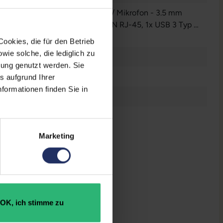
io - Eingang - 3.5 mm
, 1x Audio / Mikrofon - 3.5 mm
o
, 1x DisplayPort
, 1x HDMI
, 1x LAN RJ-45
, 1x USB 3 Typ C
,
 3 Typ A
nzeigen
ookies, die für den Betrieb
ie solche, die lediglich zu
bung genutzt werden. Sie
65757905
s aufgrund Ihrer
formationen finden Sie in
36,5 x 179 mm
Marketing
OK, ich stimme zu