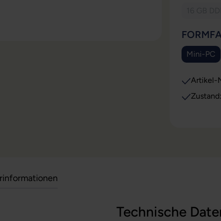
16 GB D
(Die
FORMF
Mini-PC
(Diese 
Artikel-N
Zustand
erinformationen
Technische Date