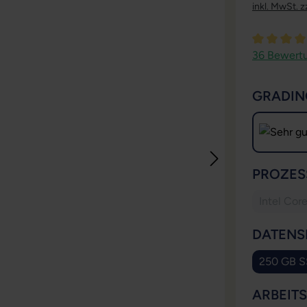
inkl. MwSt. z
Durchschni
36 Bewert
GRADIN
PROZES
Intel Cor
DATENS
250 GB 
(Die
ARBEIT