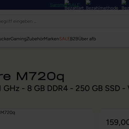
Summer SALE
ucker
Gaming
Zubehör
Marken
SALE
B2B
Über afb
tre M720q
,1 GHz - 8 GB DDR4 - 250 GB SSD - 
159,0