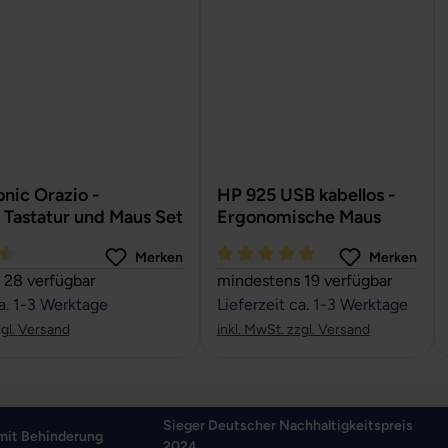
nic Orazio -
HP 925 USB kabellos -
 Tastatur und Maus Set
Ergonomische Maus
Merken
Merken
tliche Bewertung von 4.6 von 5 Sternen
Durchschnittliche Bewertung vo
 28 verfügbar
mindestens 19 verfügbar
ca. 1-3 Werktage
Lieferzeit ca. 1-3 Werktage
zgl. Versand
inkl. MwSt. zzgl. Versand
Sieger Deutscher Nachhaltigkeitspreis
mit Behinderung
2024