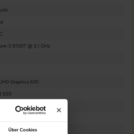
ucht
ut
PC
Core i3 8100T @ 3,1 GHz
 UHD Graphics 630
B SSD
DDR4
s 11 Professional
Über Cookies