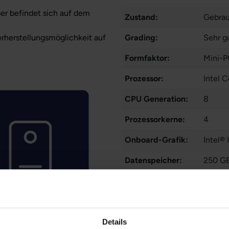
ber befindet sich auf dem
Zustand:
Gebra
erherstellungsmöglichkeit auf
Grading:
Sehr g
Formfaktor:
Mini-
Prozessor:
Intel 
CPU Generation:
8
Prozessorkerne:
4
Onboard-Grafik:
Intel®
Datenspeicher:
250 G
Arbeitsspeicher:
8 GB 
WLAN:
Nein
Betriebssystem:
Window
Details