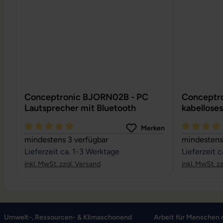
Conceptronic BJORN02B - PC
Conceptro
Lautsprecher mit Bluetooth
kabelloses
Merken
Durchschnittliche Bewertung von 5 von 5 Sternen
Durchschnit
mindestens 3 verfügbar
mindestens
Lieferzeit ca. 1-3 Werktage
Lieferzeit 
inkl. MwSt. zzgl. Versand
inkl. MwSt. z
Umwelt-, Ressourcen- & Klimaschonend
Arbeit für Menschen 