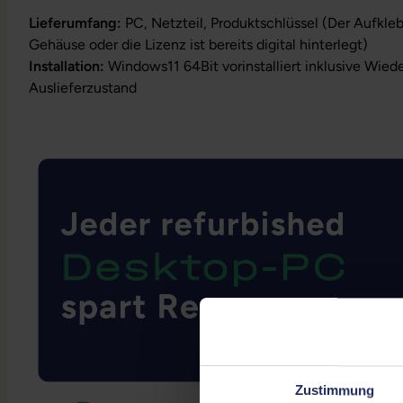
Lieferumfang:
PC, Netzteil, Produktschlüssel (Der Aufkle
Gehäuse oder die Lizenz ist bereits digital hinterlegt)
Installation:
Windows11 64Bit vorinstalliert inklusive Wied
Auslieferzustand
Zustimmung