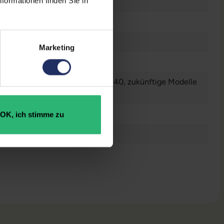
formationen finden Sie in
warz
n
gebautes Kabelmanagement
Marketing
raucht
send für Monitore der Serie P/T-40, zukünftige Modelle
 alle Tiny PCs
5892118565
OK, ich stimme zu
F1R07369