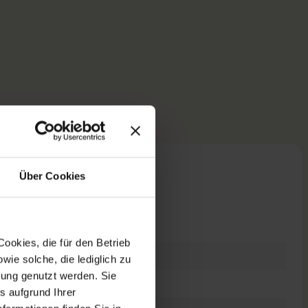
Über Cookies
n
ookies, die für den Betrieb
 geöffnet
ie solche, die lediglich zu
bung genutzt werden. Sie
tage-Kit
s aufgrund Ihrer