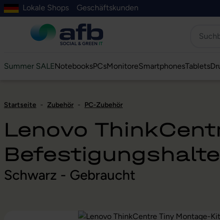
Lokale Shops
Geschäftskunden
Hauptinhalt springen
ur Suche springen
Zur Hauptnavigation springen
Zur Navigation der B2B-Plattform springen
Summer SALE
Notebooks
PCs
Monitore
Smartphones
Tablets
Dr
Startseite
-
Zubehör
-
PC-Zubehör
Lenovo ThinkCentr
Befestigungshalt
Schwarz - Gebraucht
Bildergalerie überspringen