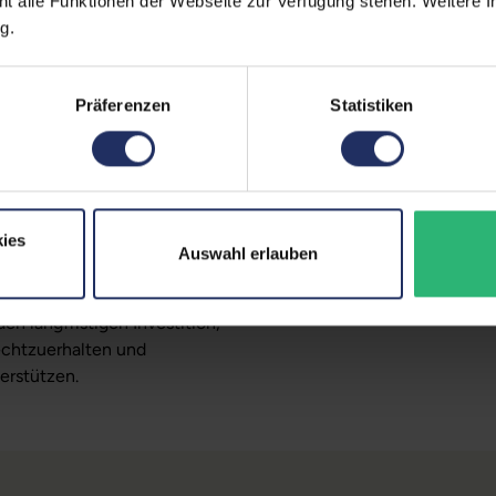
ht alle Funktionen der Webseite zur Verfügung stehen. Weitere In
Farbe:
Sch
g.
vielseitige Lösung, die
Partnerprogramm:
Nei
kelt wurde. Das innovative
Besondere Merkmale:
Ein
rseite von Monitor-Armen der
Präferenzen
Statistiken
ende Einrichtung.
Zustand:
Geb
aus: Es kann einzeln oder in
Kompatibilität:
Pas
um die Kabelführung zu
und
isendes Design die
ies
 es nicht auf die
GTIN/EAN:
019
Auswahl erlauben
Herstellernummer:
4X
n langfristigen Investition,
echtzuerhalten und
erstützen.