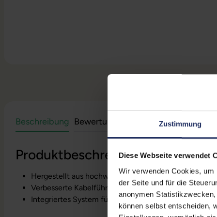
Beschreibung
Bewertungen
Sicherheit & Herstell
Zustimmung
Produktbeschreibung
Diese Webseite verwendet 
Wir verwenden Cookies, um Ih
Hergestellt aus hochwertigen, hitzebeständigen Mater
der Seite und für die Steuer
Verbesserte Kabelführung
anonymen Statistikzwecken, f
Integriertes System für ein aufgeräumtes, organisiert
können selbst entscheiden, w