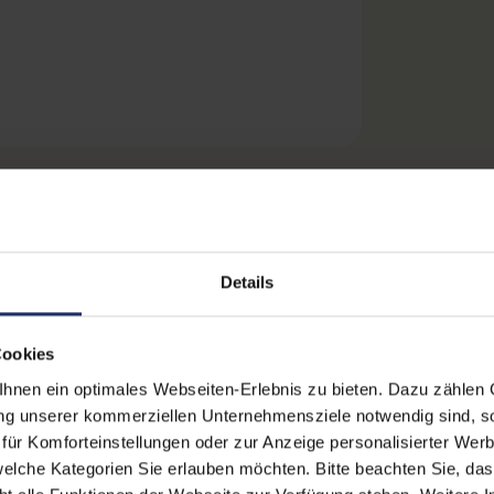
erinformationen
Details
Technische Date
Cookies
nen ein optimales Webseiten-Erlebnis zu bieten. Dazu zählen C
ialien
Grading:
OVP
ung unserer kommerziellen Unternehmensziele notwendig sind, sow
ür Komforteinstellungen oder zur Anzeige personalisierter Wer
es Setup
Produkttyp:
Mon
elche Kategorien Sie erlauben möchten. Bitte beachten Sie, das