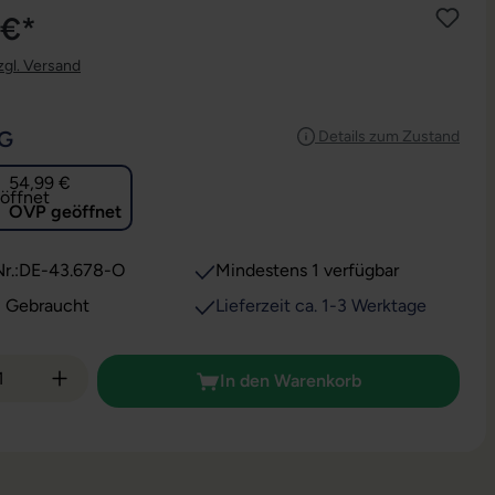
 €*
zgl. Versand
AUSWÄHLEN
G
Details zum Zustand
54,99 €
OVP geöffnet
r.:
DE-43.678-O
Mindestens 1 verfügbar
: Gebraucht
Lieferzeit ca. 1-3 Werktage
 Anzahl: Gib den gewünschten Wert ein od
In den Warenkorb