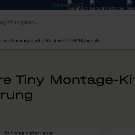
Summer SALE
ucker
Gaming
Zubehör
Marken
SALE
B2B
Über afb
e Tiny Montage-Kit
erung