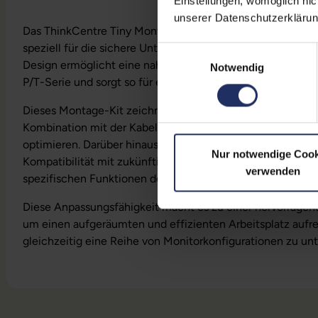
Einstellungen, womöglich nic
unserer Datenschutzerklärun
Das ThinkCentre Tiny Montage-Kit ist eine praktische und 
speziell für die sichere Unterbringung des Tiny PC entwic
Einwilligungsauswahl
Design ermöglicht eine nahtlose Befestigung an der Unte
Notwendig
P/T-Serie und sorgt so für eine ordentliche und platzspar
Dieses Montage-Kit zeichnet sich durch seine Flexibilität 
Kombination mit der Kabelabdeckung verwendet werden, 
optimieren. Darüber hinaus gewährleistet sein zukunftswe
Nur notwendige Cook
Kompatibilität mit zukünftigen Monitoren der P/T-Serie, da
verwenden
spezifischen Funktionen des Monitorarms angewiesen ist.
Diese Anpassungsfähigkeit macht es zu einer hervorragende
um einen aufgeräumten und effizienten Arbeitsplatz aufr
gleichzeitig eine Reihe von Monitorkonfigurationen zu unt