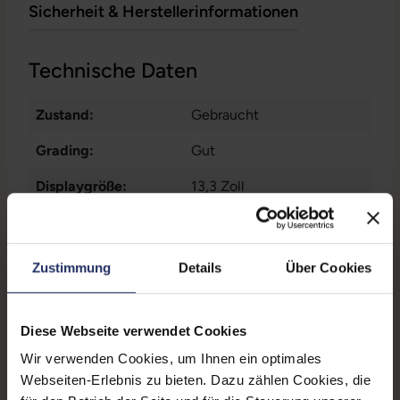
Sicherheit & Herstellerinformationen
Technische Daten
Zustand:
Gebraucht
Grading:
Gut
Displaygröße:
13,3 Zoll
Displayauflösung:
1920 x 1080 FHD
Displayart:
Mattes Display
Zustimmung
Details
Über Cookies
Prozessor:
Intel Core i5 1145G7 @ 2,6
GHz
Diese Webseite verwendet Cookies
CPU Generation:
11
Wir verwenden Cookies, um Ihnen ein optimales
Webseiten-Erlebnis zu bieten. Dazu zählen Cookies, die
Prozessorkerne:
4