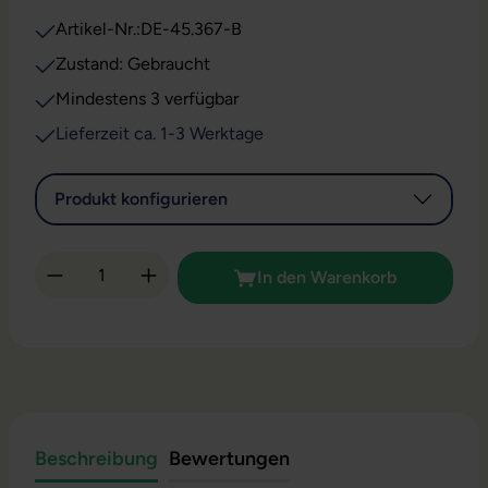
Artikel-Nr.:
DE-45.367-B
Zustand: Gebraucht
Mindestens 3 verfügbar
Lieferzeit ca. 1-3 Werktage
Produkt konfigurieren
Produkt Anzahl: Gib den gewünschten Wert 
In den Warenkorb
Beschreibung
Bewertungen