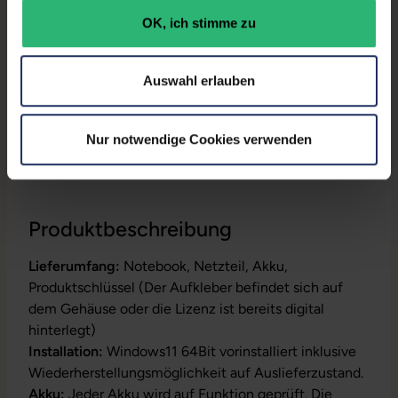
Onboard-Grafik:
Intel® Iris Xe Graphics
OK, ich stimme zu
Partnerprogramm:
Ja
GTIN/EAN:
4255867537923
Auswahl erlauben
Maße (LxBxH):
219 x 311,5 x 17,6 mm
Nur notwendige Cookies verwenden
Gewicht:
1,39 kg
Produktbeschreibung
Lieferumfang:
Notebook, Netzteil, Akku,
Produktschlüssel (Der Aufkleber befindet sich auf
dem Gehäuse oder die Lizenz ist bereits digital
hinterlegt)
Installation:
Windows11 64Bit vorinstalliert inklusive
Wiederherstellungsmöglichkeit auf Auslieferzustand.
Akku:
Jeder Akku wird auf Funktion geprüft. Die