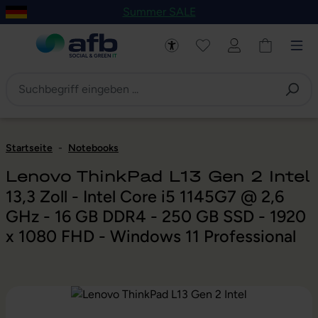
Summer SALE
um Hauptinhalt springen
Zur Navigation der B2B-Plattform springen
Startseite
-
Notebooks
Lenovo ThinkPad L13 Gen 2 Intel
13,3 Zoll - Intel Core i5 1145G7 @ 2,6
GHz - 16 GB DDR4 - 250 GB SSD - 1920
x 1080 FHD - Windows 11 Professional
Bildergalerie überspringen