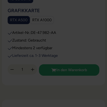
AUSWÄHLEN
GRAFIKKARTE
RTX A500
RTX A1000
Artikel-Nr.:
DE-47.982-AA
Zustand: Gebraucht
Mindestens 2 verfügbar
Lieferzeit ca. 1-3 Werktage
Produkt Anzahl: Gib den gewünschten Wert 
In den Warenkorb