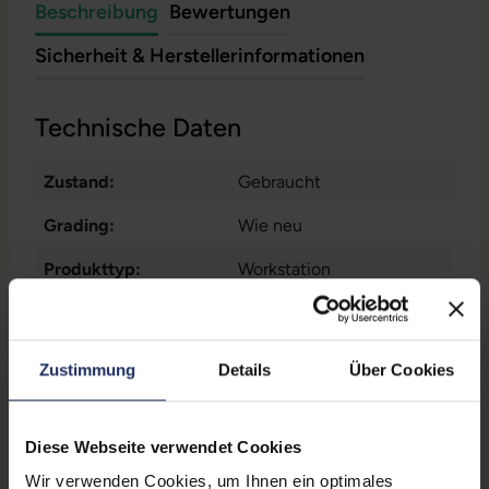
Beschreibung
Bewertungen
Sicherheit & Herstellerinformationen
Technische Daten
Zustand:
Gebraucht
Grading:
Wie neu
Produkttyp:
Workstation
Displaygröße:
16,0 Zoll
Displayauflösung:
1920 x 1200 WUXGA
Zustimmung
Details
Über Cookies
Displayart:
Mattes Display
Prozessor:
AMD Ryzen 7 Pro 7840HS
Diese Webseite verwendet Cookies
@ 5,1 GHz
Wir verwenden Cookies, um Ihnen ein optimales