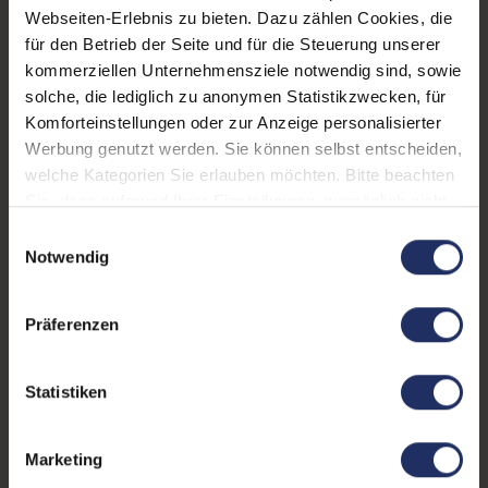
Webseiten-Erlebnis zu bieten. Dazu zählen Cookies, die
Prozessorkerne:
8
für den Betrieb der Seite und für die Steuerung unserer
Datenspeicher:
1 TB SSD
kommerziellen Unternehmensziele notwendig sind, sowie
solche, die lediglich zu anonymen Statistikzwecken, für
Arbeitsspeicher:
16 GB DDR5
Komforteinstellungen oder zur Anzeige personalisierter
Werbung genutzt werden. Sie können selbst entscheiden,
Grafikkarte:
RTX A500
welche Kategorien Sie erlauben möchten. Bitte beachten
Grafikkartenspeicher:
4 GB GDDR6
Sie, dass aufgrund Ihrer Einstellungen, womöglich nicht
alle Funktionen der Webseite zur Verfügung stehen.
Einwilligungsauswahl
Webcam:
Ja
Weitere Informationen finden Sie in
Notwendig
unserer Datenschutzerklärung.
LTE:
Nein
Präferenzen
Fingerprintreader:
Nein
Tastaturbeleuchtung:
Ja
Statistiken
Betriebssystem:
Windows 11 Professional
Marketing
Schnittstellen:
1x Audio / Mikrofon - 3.5
mm Combo
, 1x Bluetooth
,