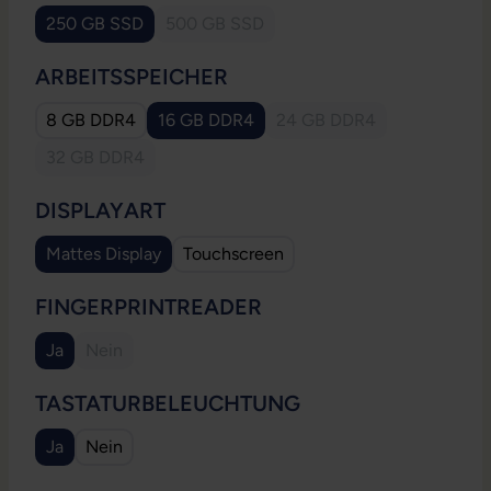
250 GB SSD
500 GB SSD
(Diese Option ist zurzeit nicht verfügbar.
AUSWÄHLEN
ARBEITSSPEICHER
8 GB DDR4
16 GB DDR4
24 GB DDR4
(Diese Option ist zurzeit
32 GB DDR4
(Diese Option ist zurzeit nicht verfügbar.)
AUSWÄHLEN
DISPLAYART
Mattes Display
Touchscreen
AUSWÄHLEN
FINGERPRINTREADER
Ja
Nein
(Diese Option ist zurzeit nicht verfügbar.)
AUSWÄHLEN
TASTATURBELEUCHTUNG
Ja
Nein