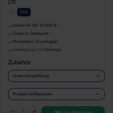
AUSWÄHLEN
LTE
Ja
Nein
(Diese Option ist zurzeit nicht verfügbar.)
Artikel-Nr.:
DE-34.908-B
Zustand: Gebraucht
Mindestens 76 verfügbar
Lieferzeit ca. 1-3 Werktage
Zubehör
Unsere Empfehlung
Produkt konfigurieren
Produkt Anzahl: Gib den gewünschten Wert 
In den Warenkorb