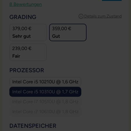
Durchschnittliche Bewertung von 4.75 von 5 Sternen
8 Bewertungen
AUSWÄHLEN
GRADING
Details zum Zustand
379,00 €
359,00 €
Sehr gut
Gut
239,00 €
Fair
AUSWÄHLEN
PROZESSOR
Intel Core i5 10210U @ 1,6 GHz
Intel Core i5 10310U @ 1,7 GHz
Intel Core i7 10510U @ 1,8 GHz
(Diese Option ist zurzeit nicht verfügbar.)
Intel Core i7 10610U @ 1,8 GHz
(Diese Option ist zurzeit nicht verfügbar.)
AUSWÄHLEN
DATENSPEICHER