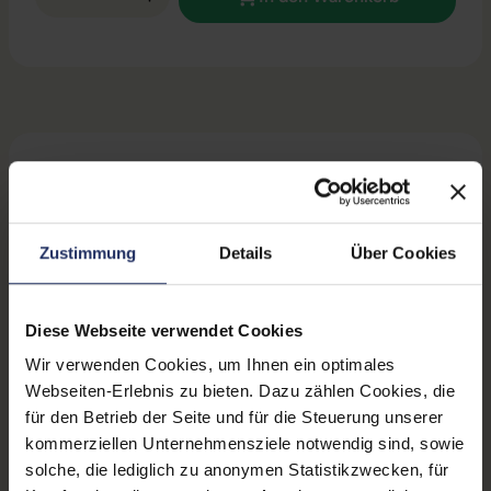
Beschreibung
Bewertungen
Sicherheit & Herstellerinformationen
Zustimmung
Details
Über Cookies
Technische Daten
Diese Webseite verwendet Cookies
Zustand:
Gebraucht
Wir verwenden Cookies, um Ihnen ein optimales
Webseiten-Erlebnis zu bieten. Dazu zählen Cookies, die
Grading:
Gut
für den Betrieb der Seite und für die Steuerung unserer
Displaygröße:
14,0 Zoll
kommerziellen Unternehmensziele notwendig sind, sowie
solche, die lediglich zu anonymen Statistikzwecken, für
Displayauflösung:
1920 x 1080 FHD