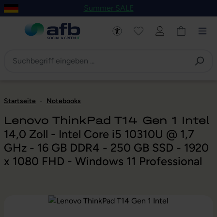
Summer SALE
um Hauptinhalt springen
Zur Navigation der B2B-Plattform springen
Startseite
-
Notebooks
Lenovo ThinkPad T14 Gen 1 Intel
14,0 Zoll - Intel Core i5 10310U @ 1,7
GHz - 16 GB DDR4 - 250 GB SSD - 1920
x 1080 FHD - Windows 11 Professional
Bildergalerie überspringen