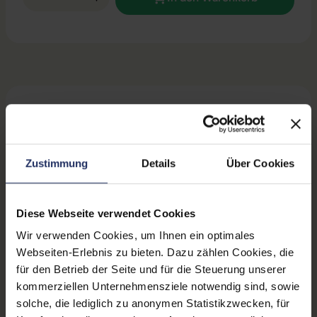
Beschreibung
Bewertungen
Sicherheit & Herstellerinformationen
Zustimmung
Details
Über Cookies
Technische Daten
Diese Webseite verwendet Cookies
Zustand:
Gebraucht
Wir verwenden Cookies, um Ihnen ein optimales
Webseiten-Erlebnis zu bieten. Dazu zählen Cookies, die
Grading:
Fair
für den Betrieb der Seite und für die Steuerung unserer
Displaygröße:
14,0 Zoll
kommerziellen Unternehmensziele notwendig sind, sowie
solche, die lediglich zu anonymen Statistikzwecken, für
Displayauflösung:
1920 x 1080 FHD