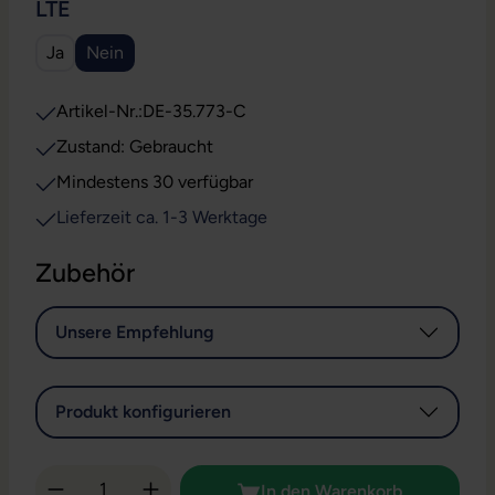
AUSWÄHLEN
LTE
Ja
Nein
Artikel-Nr.:
DE-35.773-C
Zustand: Gebraucht
Mindestens 30 verfügbar
Lieferzeit ca. 1-3 Werktage
Zubehör
Unsere Empfehlung
Produkt konfigurieren
Produkt Anzahl: Gib den gewünschten Wert 
In den Warenkorb