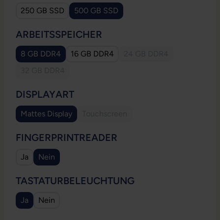
250 GB SSD
500 GB SSD
AUSWÄHLEN
ARBEITSSPEICHER
8 GB DDR4
16 GB DDR4
24 GB DDR4
(Diese Option ist zurzeit
32 GB DDR4
(Diese Option ist zurzeit nicht verfügbar.)
AUSWÄHLEN
DISPLAYART
Mattes Display
Touchscreen
(Diese Option ist zurzeit nicht verfügb
AUSWÄHLEN
FINGERPRINTREADER
Ja
Nein
AUSWÄHLEN
TASTATURBELEUCHTUNG
Ja
Nein