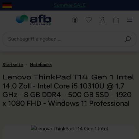
Summer SALE
um Hauptinhalt springen
Zur Navigation der B2B-Plattform springen
Startseite
-
Notebooks
Lenovo ThinkPad T14 Gen 1 Intel
14,0 Zoll - Intel Core i5 10310U @ 1,7
GHz - 8 GB DDR4 - 500 GB SSD - 1920
x 1080 FHD - Windows 11 Professional
Bildergalerie überspringen