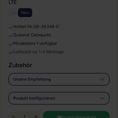
AUSWÄHLEN
LTE
Ja
Nein
(Diese Option ist zurzeit nicht verfügbar.)
Artikel-Nr.:
DE-39.348-C
Zustand: Gebraucht
Mindestens 1 verfügbar
Lieferzeit ca. 1-3 Werktage
Zubehör
Unsere Empfehlung
Produkt konfigurieren
Produkt Anzahl: Gib den gewünschten Wert 
In den Warenkorb