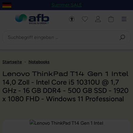
Summer SALE
um Hauptinhalt springen
Zur Navigation der B2B-Plattform springen
Startseite
-
Notebooks
Lenovo ThinkPad T14 Gen 1 Intel
14,0 Zoll - Intel Core i5 10310U @ 1,7
GHz - 16 GB DDR4 - 500 GB SSD - 1920
x 1080 FHD - Windows 11 Professional
Bildergalerie überspringen