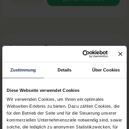
Beschreibung
Bewertungen
Sicherheit & Herstellerinformationen
Zustimmung
Details
Über Cookies
Technische Daten
Diese Webseite verwendet Cookies
Zustand:
Gebraucht
Wir verwenden Cookies, um Ihnen ein optimales
Grading:
Fair
Webseiten-Erlebnis zu bieten. Dazu zählen Cookies, die
für den Betrieb der Seite und für die Steuerung unserer
Displaygröße:
14,0 Zoll
kommerziellen Unternehmensziele notwendig sind, sowie
Displayauflösung:
1920 x 1080 FHD
solche, die lediglich zu anonymen Statistikzwecken, für