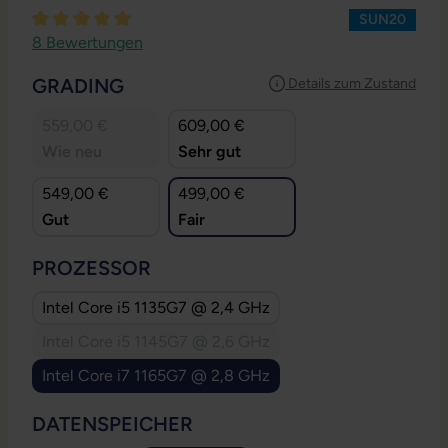
SUN20
Durchschnittliche Bewertung von 4.88 von 5 Sternen
8 Bewertungen
AUSWÄHLEN
GRADING
Details zum Zustand
559,00 €
609,00 €
Wie neu
Sehr gut
549,00 €
499,00 €
Gut
Fair
AUSWÄHLEN
PROZESSOR
Intel Core i5 1135G7 @ 2,4 GHz
Intel Core i5 1145G7 @ 2,6 GHz
(Diese Option ist zurzeit nicht verfügbar.)
Intel Core i7 1165G7 @ 2,8 GHz
AUSWÄHLEN
DATENSPEICHER