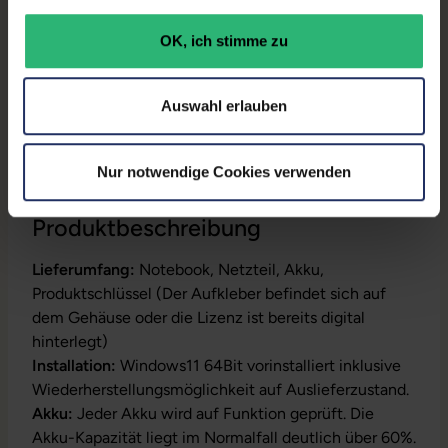
Partnerprogramm:
Ja
OK, ich stimme zu
GTIN/EAN:
4255867507551
Maße (LxBxH):
224 x 327,5 x 16 mm
Auswahl erlauben
Gewicht:
1,28 kg
Nur notwendige Cookies verwenden
Produktbeschreibung
Lieferumfang:
Notebook, Netzteil, Akku,
Produktschlüssel (Der Aufkleber befindet sich auf
dem Gehäuse oder die Lizenz ist bereits digital
hinterlegt)
Installation:
Windows11 64Bit vorinstalliert inklusive
Wiederherstellungsmöglichkeit auf Auslieferzustand.
Akku:
Jeder Akku wird auf Funktion geprüft. Die
Akku-Kapazität liegt im Normalfall deutlich über 60%.