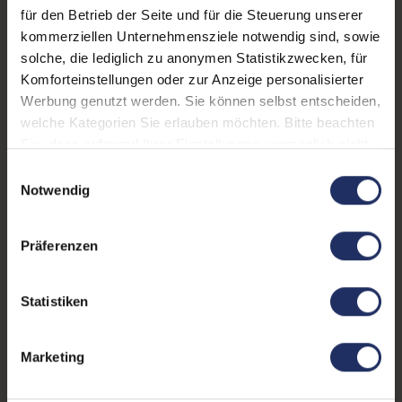
für den Betrieb der Seite und für die Steuerung unserer
Arbeitsspeicher:
16 GB DDR4
kommerziellen Unternehmensziele notwendig sind, sowie
solche, die lediglich zu anonymen Statistikzwecken, für
Webcam:
Ja
Komforteinstellungen oder zur Anzeige personalisierter
Werbung genutzt werden. Sie können selbst entscheiden,
LTE:
Ja
welche Kategorien Sie erlauben möchten. Bitte beachten
Fingerprintreader:
Ja
Sie, dass aufgrund Ihrer Einstellungen, womöglich nicht
alle Funktionen der Webseite zur Verfügung stehen.
Einwilligungsauswahl
Tastaturbeleuchtung:
Ja
Weitere Informationen finden Sie in
Notwendig
unserer Datenschutzerklärung.
Betriebssystem:
Windows 11 Professional
Präferenzen
Schnittstellen:
1x Audio / Mikrofon - 3.5
mm Combo
, 1x Bluetooth
,
1x HDMI
Mehr anzeigen
, 1x W-LAN
, 2x
Statistiken
Thunderbolt
, 2x USB 3 Typ
Tastaturlayout:
Deutsch (QWERTZ) ohne
A
Ziffernblock
Marketing
Onboard-Grafik:
Intel® Iris Xe Graphics