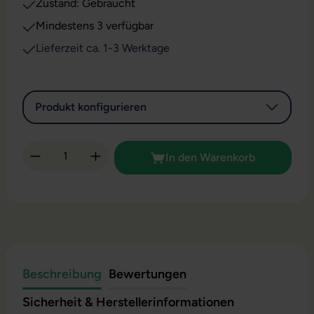
Zustand: Gebraucht
Mindestens 3 verfügbar
Lieferzeit ca. 1-3 Werktage
Produkt konfigurieren
Produkt Anzahl: Gib den gewünschten Wert 
In den Warenkorb
Beschreibung
Bewertungen
Sicherheit & Herstellerinformationen