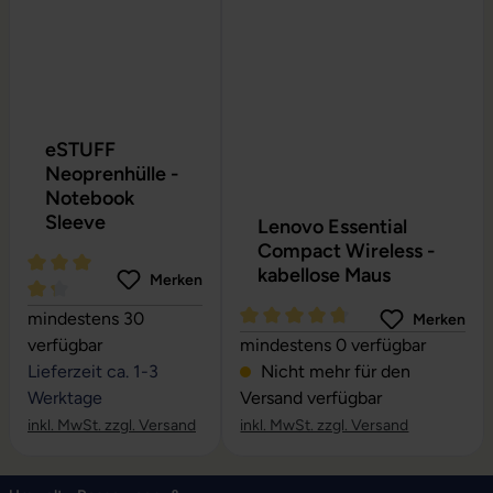
eSTUFF
Neoprenhülle -
Notebook
Sleeve
Lenovo Essential
Compact Wireless -
kabellose Maus
Merken
Durchschnittliche Bewertung von 4.24 von 5 Sternen
mindestens 30
Merken
Durchschnittliche Bewertung vo
verfügbar
mindestens 0 verfügbar
Lieferzeit ca. 1-3
Nicht mehr für den
Werktage
Versand verfügbar
inkl. MwSt. zzgl. Versand
inkl. MwSt. zzgl. Versand