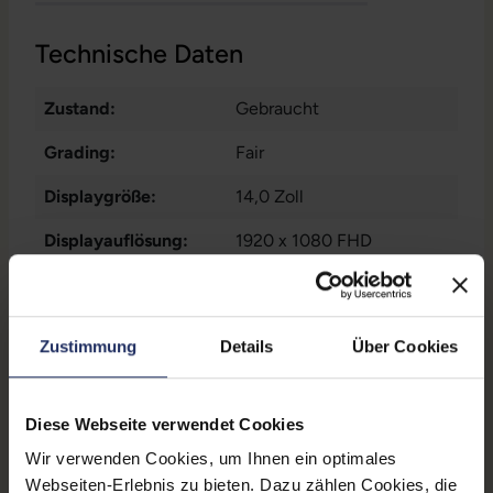
Technische Daten
Zustand:
Gebraucht
Grading:
Fair
Displaygröße:
14,0 Zoll
Displayauflösung:
1920 x 1080 FHD
Displayart:
Mattes Display
Prozessor:
Intel Core i7 1165G7 @ 2,8
Zustimmung
Details
Über Cookies
GHz
CPU Generation:
11
Diese Webseite verwendet Cookies
Prozessorkerne:
4
Wir verwenden Cookies, um Ihnen ein optimales
Webseiten-Erlebnis zu bieten. Dazu zählen Cookies, die
Datenspeicher:
500 GB SSD