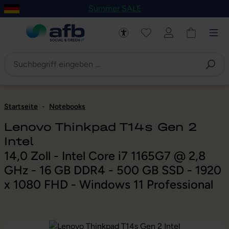
Summer SALE
um Hauptinhalt springen
Zur Navigation der B2B-Plattform springen
Startseite
-
Notebooks
Lenovo Thinkpad T14s Gen 2
Intel
14,0 Zoll - Intel Core i7 1165G7 @ 2,8
GHz - 16 GB DDR4 - 500 GB SSD - 1920
x 1080 FHD - Windows 11 Professional
Bildergalerie überspringen