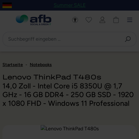
Summer SALE
um Hauptinhalt springen
Zur Navigation der B2B-Plattform springen
Startseite
-
Notebooks
Lenovo ThinkPad T480s
14,0 Zoll - Intel Core i5 8350U @ 1,7
GHz - 16 GB DDR4 - 250 GB SSD - 1920
x 1080 FHD - Windows 11 Professional
Bildergalerie überspringen