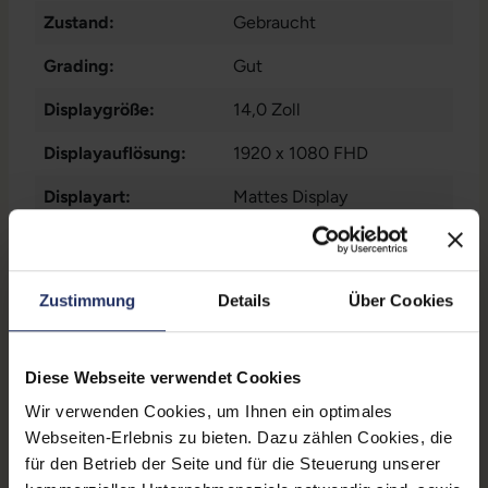
Zustand:
Gebraucht
Grading:
Gut
Displaygröße:
14,0 Zoll
Displayauflösung:
1920 x 1080 FHD
Displayart:
Mattes Display
Prozessor:
Intel Core i5 8350U @ 1,7
GHz
Zustimmung
Details
Über Cookies
CPU Generation:
8
Prozessorkerne:
4
Diese Webseite verwendet Cookies
Datenspeicher:
250 GB SSD
Wir verwenden Cookies, um Ihnen ein optimales
Webseiten-Erlebnis zu bieten. Dazu zählen Cookies, die
Arbeitsspeicher:
16 GB DDR4
für den Betrieb der Seite und für die Steuerung unserer
Webcam:
Ja