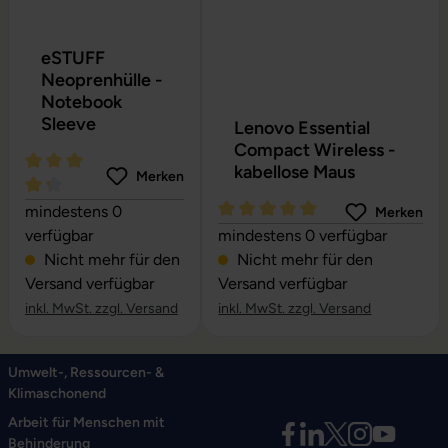
eSTUFF
Neoprenhülle -
Notebook
Sleeve
Lenovo Essential
Compact Wireless -
kabellose Maus
Merken
Durchschnittliche Bewertung von 4.24 von 5 Sternen
mindestens 0
Merken
Durchschnittliche Bewertung vo
verfügbar
mindestens 0 verfügbar
Nicht mehr für den
Nicht mehr für den
Versand verfügbar
Versand verfügbar
inkl. MwSt. zzgl. Versand
inkl. MwSt. zzgl. Versand
Umwelt-, Ressourcen- &
Klimaschonend
Arbeit für Menschen mit
Behinderung