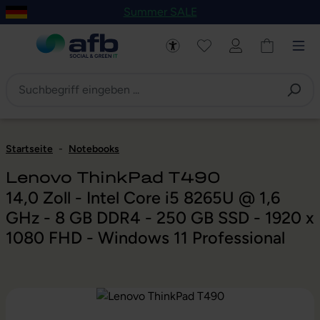
Summer SALE
um Hauptinhalt springen
Zur Navigation der B2B-Plattform springen
Startseite
-
Notebooks
Lenovo ThinkPad T490
14,0 Zoll - Intel Core i5 8265U @ 1,6
GHz - 8 GB DDR4 - 250 GB SSD - 1920 x
1080 FHD - Windows 11 Professional
Bildergalerie überspringen