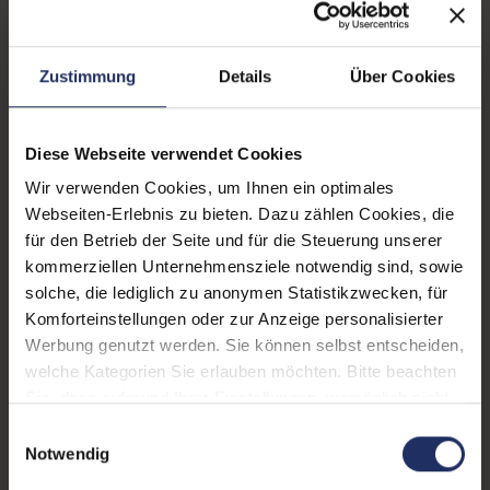
Zustand:
Gebraucht
Grading:
Sehr gut
Zustimmung
Details
Über Cookies
Displaygröße:
14,0 Zoll
Displayauflösung:
1920 x 1080 FHD
Diese Webseite verwendet Cookies
Wir verwenden Cookies, um Ihnen ein optimales
Displayart:
Mattes Display
Webseiten-Erlebnis zu bieten. Dazu zählen Cookies, die
für den Betrieb der Seite und für die Steuerung unserer
Prozessor:
Intel Core i5 8265U @ 1,6
kommerziellen Unternehmensziele notwendig sind, sowie
GHz
solche, die lediglich zu anonymen Statistikzwecken, für
CPU Generation:
8
Komforteinstellungen oder zur Anzeige personalisierter
Werbung genutzt werden. Sie können selbst entscheiden,
Prozessorkerne:
4
welche Kategorien Sie erlauben möchten. Bitte beachten
Sie, dass aufgrund Ihrer Einstellungen, womöglich nicht
Datenspeicher:
250 GB SSD
alle Funktionen der Webseite zur Verfügung stehen.
Einwilligungsauswahl
Arbeitsspeicher:
8 GB DDR4
Weitere Informationen finden Sie in
Notwendig
unserer Datenschutzerklärung.
Webcam:
Ja