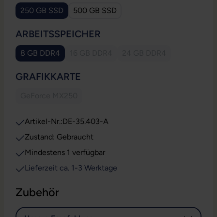
250 GB SSD
500 GB SSD
AUSWÄHLEN
ARBEITSSPEICHER
8 GB DDR4
16 GB DDR4
24 GB DDR4
(Diese Option ist zurzeit nicht verfügbar.)
(Diese Option ist zurzeit
AUSWÄHLEN
GRAFIKKARTE
GeForce MX250
(Diese Option ist zurzeit nicht verfügbar.)
Artikel-Nr.:
DE-35.403-A
Zustand: Gebraucht
Mindestens 1 verfügbar
Lieferzeit ca. 1-3 Werktage
Zubehör