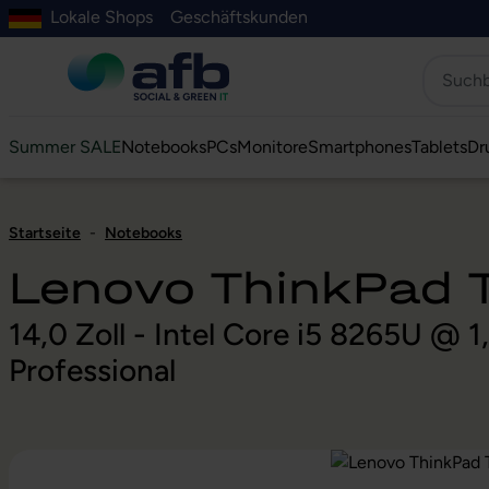
Lokale Shops
Geschäftskunden
Hauptinhalt springen
ur Suche springen
Zur Hauptnavigation springen
Zur Navigation der B2B-Plattform springen
Summer SALE
Notebooks
PCs
Monitore
Smartphones
Tablets
Dr
Startseite
-
Notebooks
Lenovo ThinkPad
14,0 Zoll - Intel Core i5 8265U @
Professional
Bildergalerie überspringen