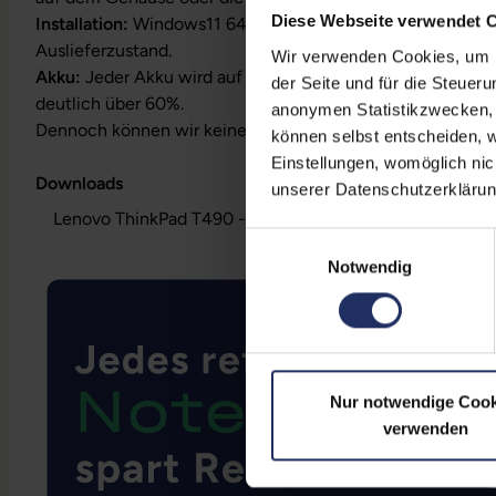
Diese Webseite verwendet 
Installation:
Windows11 64Bit vorinstalliert inklusive Wied
Auslieferzustand.
Wir verwenden Cookies, um Ih
Akku:
Jeder Akku wird auf Funktion geprüft. Die Akku-Kapa
der Seite und für die Steuer
deutlich über 60%.
anonymen Statistikzwecken, f
Dennoch können wir keine Garantieleistungen auf Akkula
können selbst entscheiden, w
Einstellungen, womöglich nic
Downloads
unserer Datenschutzerklärun
Lenovo ThinkPad T490 - Datenblatt (pdf)
Einwilligungsauswahl
Notwendig
Nur notwendige Cook
verwenden