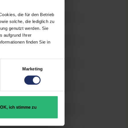
ookies, die für den Betrieb
 Zoll
ie solche, die lediglich zu
bung genutzt werden. Sie
0 x 1080 FHD
s aufgrund Ihrer
es Display
formationen finden Sie in
el Core i5 8265U @ 1,6 GHz
Marketing
 GB SSD
B DDR4
OK, ich stimme zu
n