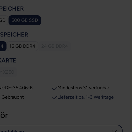
AUSWÄHLEN
PEICHER
SSD
500 GB SSD
AUSWÄHLEN
SSPEICHER
R4
16 GB DDR4
24 GB DDR4
(Diese Option ist zurzeit nicht verfügbar.)
AUSWÄHLEN
KARTE
 MX250
iese Option ist zurzeit nicht verfügbar.)
r.:
DE-35.406-B
Mindestens 31 verfügbar
: Gebraucht
Lieferzeit ca. 1-3 Werktage
ör
Empfehlung