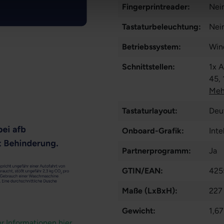
Fingerprintreader:
Nei
Tastaturbeleuchtung:
Nei
Betriebssystem:
Win
Schnittstellen:
1x 
45
,
LA
Meh
Tastaturlayout:
Deu
Onboard-Grafik:
Int
Partnerprogramm:
Ja
GTIN/EAN:
425
Maße (LxBxH):
227
Gewicht:
1,67
r Informationen hier.