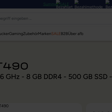
Summer SALE
ucker
Gaming
Zubehör
Marken
SALE
B2B
Über afb
 T490
 1,6 GHz - 8 GB DDR4 - 500 GB SSD