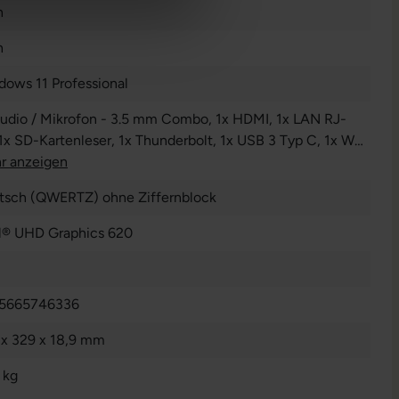
n
n
dows 11 Professional
Audio / Mikrofon - 3.5 mm Combo
, 1x HDMI
, 1x LAN RJ-
 1x SD-Kartenleser
, 1x Thunderbolt
, 1x USB 3 Typ C
, 1x W-
N
r anzeigen
, 2x USB 3 Typ A
tsch (QWERTZ) ohne Ziffernblock
el® UHD Graphics 620
5665746336
 x 329 x 18,9 mm
 kg