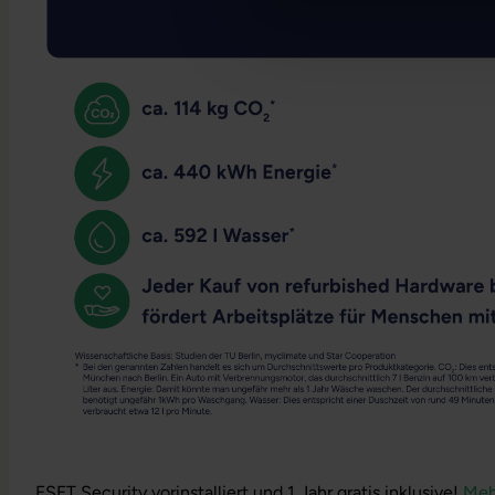
ESET Security vorinstalliert und 1 Jahr gratis inklusive!
Meh