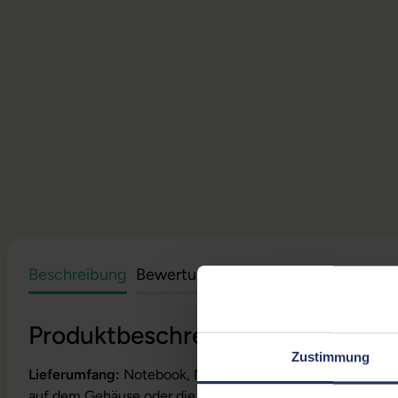
Beschreibung
Bewertungen
Sicherheit & Herstell
Produktbeschreibung
Zustimmung
Lieferumfang:
Notebook, Netzteil, Akku, Produktschlüssel
auf dem Gehäuse oder die Lizenz ist bereits digital hinterl