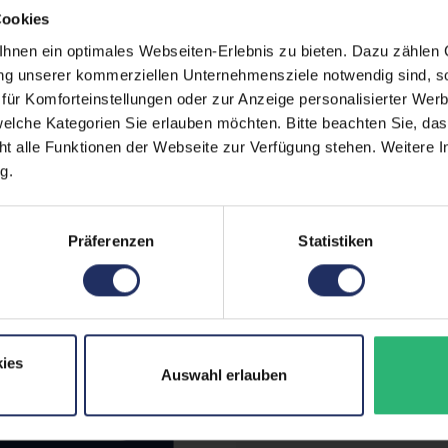
Cookies
erherstellungsmöglichkeit auf
Grading:
Gut
nen ein optimales Webseiten-Erlebnis zu bieten. Dazu zählen C
Displaygröße:
14,0
zität liegt im Normalfall
ung unserer kommerziellen Unternehmensziele notwendig sind, sow
ür Komforteinstellungen oder zur Anzeige personalisierter Wer
Displayauflösung:
192
ufzeiten übernehmen.
elche Kategorien Sie erlauben möchten. Bitte beachten Sie, das
Displayart:
Matt
ht alle Funktionen der Webseite zur Verfügung stehen. Weitere In
g.
Prozessor:
Int
CPU Generation:
8
Präferenzen
Statistiken
Prozessorkerne:
4
Datenspeicher:
500
Arbeitsspeicher:
8 G
ies
Auswahl erlauben
Webcam:
Ja
LTE:
Nei