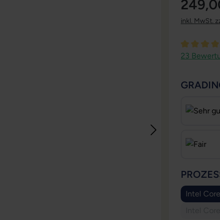
249,0
inkl. MwSt. z
Durchschni
23 Bewert
GRADIN
PROZES
Intel Cor
Intel Cor