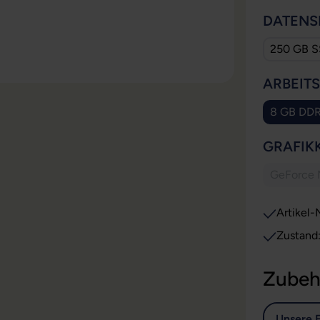
DATENS
250 GB 
ARBEIT
8 GB DD
GRAFIK
GeForce
(D
Artikel-N
Zustand
Zubeh
Unsere 