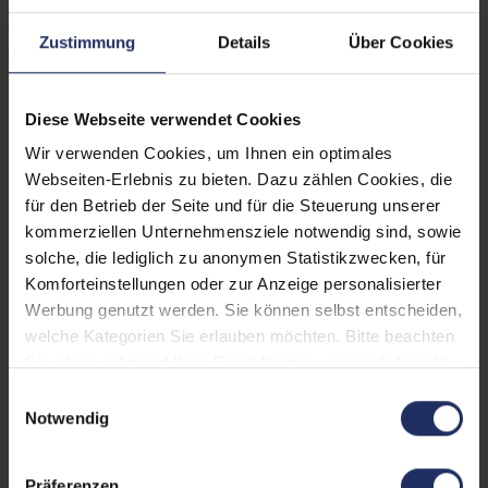
Webcam:
Ja
Zustimmung
Details
Über Cookies
LTE:
Nein
Fingerprintreader:
Nein
Diese Webseite verwendet Cookies
Tastaturbeleuchtung:
Nein
Wir verwenden Cookies, um Ihnen ein optimales
Webseiten-Erlebnis zu bieten. Dazu zählen Cookies, die
Betriebssystem:
Windows 11 Professional
für den Betrieb der Seite und für die Steuerung unserer
Schnittstellen:
1x Audio / Mikrofon - 3.5
kommerziellen Unternehmensziele notwendig sind, sowie
mm Combo
, 1x
solche, die lediglich zu anonymen Statistikzwecken, für
Dockingstationanschluss
Mehr anzeigen
,
Komforteinstellungen oder zur Anzeige personalisierter
1x HDMI
, 1x LAN RJ-45
, 1x
Werbung genutzt werden. Sie können selbst entscheiden,
Tastaturlayout:
Deutsch (QWERTZ) mit
SD-Kartenleser
, 1x
welche Kategorien Sie erlauben möchten. Bitte beachten
Ziffernblock
Thunderbolt
, 1x W-LAN
,
Sie, dass aufgrund Ihrer Einstellungen, womöglich nicht
3x USB 3 Typ A
alle Funktionen der Webseite zur Verfügung stehen.
Partnerprogramm:
Ja
Einwilligungsauswahl
Weitere Informationen finden Sie in
Notwendig
GTIN/EAN:
4255867564332
unserer Datenschutzerklärung.
Maße (LxBxH):
248 x 365,8 x 19,1 mm
Präferenzen