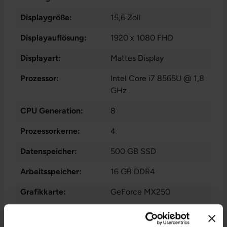
Displaygröße:
15,6 Zoll
Displayauflösung:
1920 x 1080 FHD
Displayart:
Mattes Display
Prozessor:
Intel Core i7 8565U @ 1,8
GHz
CPU Generation:
8
Prozessorkerne:
4
Datenspeicher:
500 GB SSD
Arbeitsspeicher:
16 GB DDR4
Grafikkarte:
GeForce MX250
Grafikkartenspeicher:
2 GB GDDR5