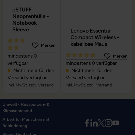
eSTUFF
Neoprenhülle -
Notebook
Sleeve
Lenovo Essential
Compact Wireless -
kabellose Maus
Merken
Durchschnittliche Bewertung von 5 von 5 Sternen
mindestens 0
Merken
Durchschnittliche Bewertung vo
verfügbar
mindestens 0 verfügbar
Nicht mehr für den
Nicht mehr für den
Versand verfügbar
Versand verfügbar
inkl. MwSt. zzgl. Versand
inkl. MwSt. zzgl. Versand
Umwelt-, Ressourcen- &
Klimaschonend
Arbeit für Menschen mit
Behinderung
Sieger Deutscher