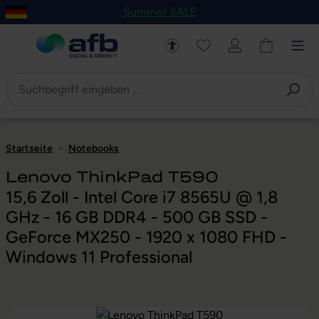
Summer SALE
um Hauptinhalt springen
Zur Navigation der B2B-Plattform springen
Startseite
-
Notebooks
Lenovo ThinkPad T590
15,6 Zoll - Intel Core i7 8565U @ 1,8
GHz - 16 GB DDR4 - 500 GB SSD -
GeForce MX250 - 1920 x 1080 FHD -
Windows 11 Professional
Bildergalerie überspringen