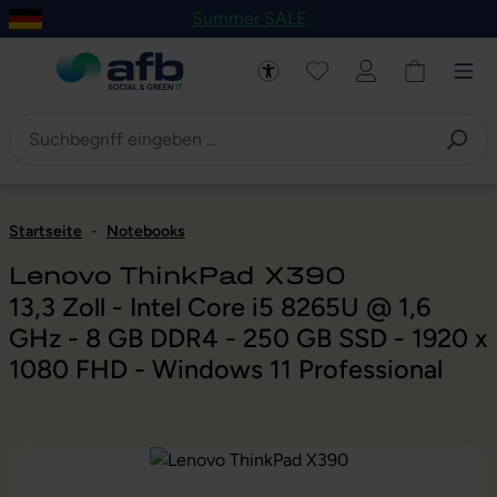
Summer SALE
um Hauptinhalt springen
Zur Navigation der B2B-Plattform springen
Startseite
-
Notebooks
Lenovo ThinkPad X390
13,3 Zoll - Intel Core i5 8265U @ 1,6
GHz - 8 GB DDR4 - 250 GB SSD - 1920 x
1080 FHD - Windows 11 Professional
Bildergalerie überspringen