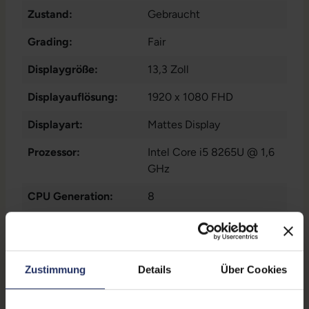
Zustand:
Gebraucht
Grading:
Fair
Displaygröße:
13,3 Zoll
Displayauflösung:
1920 x 1080 FHD
Displayart:
Mattes Display
Prozessor:
Intel Core i5 8265U @ 1,6
GHz
CPU Generation:
8
Prozessorkerne:
4
Datenspeicher:
250 GB SSD
Zustimmung
Details
Über Cookies
Arbeitsspeicher:
8 GB DDR4
Webcam:
Ja