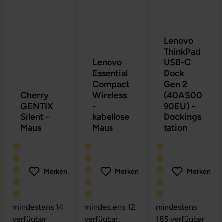
Lenovo
ThinkPad
Lenovo
USB-C
Essential
Dock
Compact
Gen 2
Cherry
Wireless
(40AS00
GENTIX
-
90EU) -
Silent -
kabellose
Dockings
Maus
Maus
tation
Merken
Merken
Merken
Durchschnittliche Bewertung von 5 von 5 Sternen
Durchschnittliche Bewertung von 5 vo
Durchschnittliche
mindestens 14
mindestens 12
mindestens
verfügbar
verfügbar
185 verfügbar