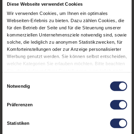
Diese Webseite verwendet Cookies
LTE:
Nein
Wir verwenden Cookies, um Ihnen ein optimales
Webseiten-Erlebnis zu bieten. Dazu zählen Cookies, die
Fingerprintreader:
Nein
für den Betrieb der Seite und für die Steuerung unserer
Tastaturbeleuchtung:
Nein
kommerziellen Unternehmensziele notwendig sind, sowie
solche, die lediglich zu anonymen Statistikzwecken, für
Betriebssystem:
Windows 11 Professional
Komforteinstellungen oder zur Anzeige personalisierter
Werbung genutzt werden. Sie können selbst entscheiden,
Schnittstellen:
1x Audio / Mikrofon - 3.5
welche Kategorien Sie erlauben möchten. Bitte beachten
mm Combo
, 1x HDMI
, 1x
Sie, dass aufgrund Ihrer Einstellungen, womöglich nicht
Thunderbolt
Mehr anzeigen
, 1x USB 3 Typ
alle Funktionen der Webseite zur Verfügung stehen.
Einwilligungsauswahl
C
, 2x USB 3 Typ A
Tastaturlayout:
Deutsch (QWERTZ) ohne
Weitere Informationen finden Sie in
Notwendig
Ziffernblock
unserer Datenschutzerklärung.
Onboard-Grafik:
Intel® UHD Graphics 620
Präferenzen
Partnerprogramm:
Ja
Statistiken
GTIN/EAN:
4255867566091