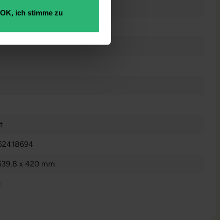
nzeigen
OK, ich stimme zu
rz
t
52418694
539,8 x 420 mm
g