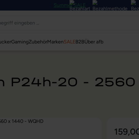
Summer SALE
ucker
Gaming
Zubehör
Marken
SALE
B2B
Über afb
on P24h-20 - 256
159,0