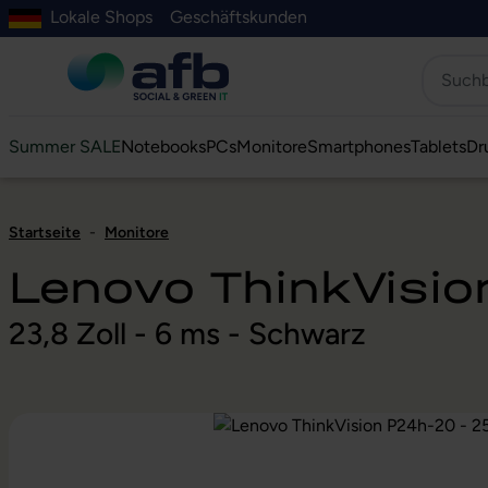
Lokale Shops
Geschäftskunden
Hauptinhalt springen
ur Suche springen
Zur Hauptnavigation springen
Zur Navigation der B2B-Plattform springen
Summer SALE
Notebooks
PCs
Monitore
Smartphones
Tablets
Dr
Startseite
-
Monitore
Lenovo ThinkVisi
23,8 Zoll - 6 ms - Schwarz
Bildergalerie überspringen