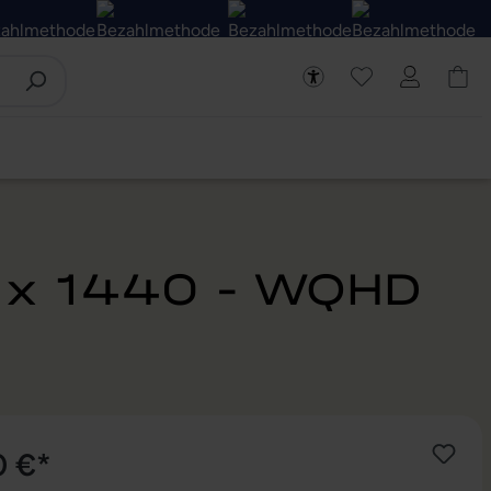
0 x 1440 - WQHD
0 €*