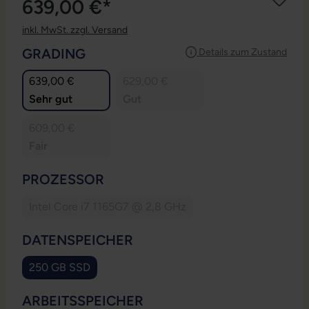
639,00 €*
inkl. MwSt. zzgl. Versand
AUSWÄHLEN
GRADING
Details zum Zustand
639,00 €
629,00 €
Sehr gut
Gut
609,00 €
Fair
AUSWÄHLEN
PROZESSOR
Intel Core i7 1165G7 @ 2,8 GHz
(Diese Option ist zurzeit nicht verfügbar.)
AUSWÄHLEN
DATENSPEICHER
250 GB SSD
(Diese Option ist zurzeit nicht verfügbar.)
AUSWÄHLEN
ARBEITSSPEICHER