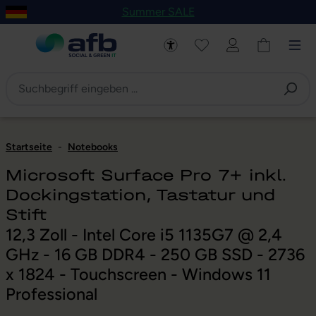
Summer SALE
um Hauptinhalt springen
Zur Navigation der B2B-Plattform springen
Startseite
-
Notebooks
Microsoft Surface Pro 7+ inkl.
Dockingstation, Tastatur und
Stift
12,3 Zoll - Intel Core i5 1135G7 @ 2,4
GHz - 16 GB DDR4 - 250 GB SSD - 2736
x 1824 - Touchscreen - Windows 11
Professional