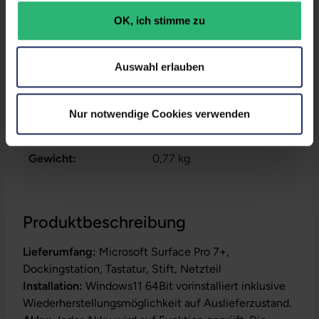
Onboard-Grafik:
Intel® Iris Xe Graphics
OK, ich stimme zu
Fingerprintreader:
Nein
Auswahl erlauben
Partnerprogramm:
Nein
GTIN/EAN:
4255867574157
Nur notwendige Cookies verwenden
Maße (LxBxH):
201 x 292 x 85 mm
Gewicht:
0,77 kg
Produktbeschreibung
Lieferumfang:
Microsoft Surface Pro 7+,
Dockingstation, Tastatur, Stift, Netzteil
Installation:
Windows11 64Bit vorinstalliert inklusive
Wiederherstellungsmöglichkeit auf Auslieferzustand.