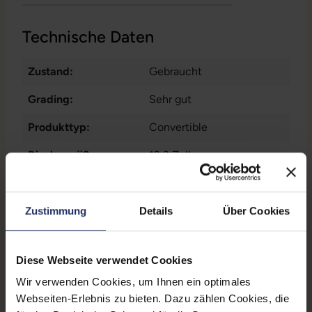
Technische Daten
Zustand:
Gebraucht
Grading:
Sehr gut
Produkttyp:
Convertible
Displaygröße:
12,3 Zoll
Displayauflösung:
2736 x 1824
Displayart:
Touchscreen
Zustimmung
Details
Über Cookies
Prozessor:
Intel Core i5 1135G7 @ 2,4
GHz
Diese Webseite verwendet Cookies
Wir verwenden Cookies, um Ihnen ein optimales
CPU Generation:
11
Webseiten-Erlebnis zu bieten. Dazu zählen Cookies, die
Prozessorkerne:
4