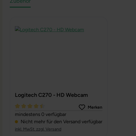
Zubehör
Produktgalerie überspringen
Logitech C270 - HD Webcam
Merken
Durchschnittliche Bewertung von 4.56 von 5 Sternen
mindestens 0 verfügbar
Nicht mehr für den Versand verfügbar
inkl. MwSt. zzgl. Versand