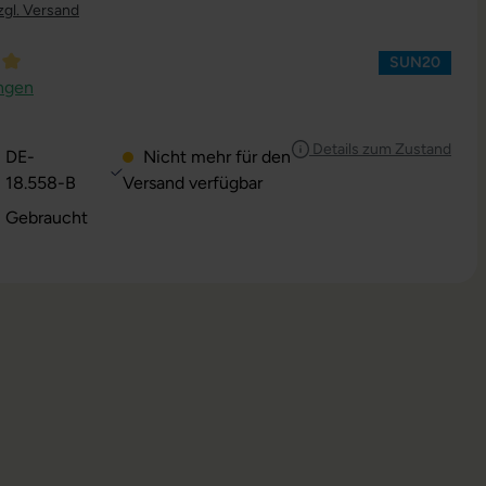
zgl. Versand
SUN20
ttliche Bewertung von 5 von 5 Sternen
ngen
Details zum Zustand
DE-
Nicht mehr für den
18.558-B
Versand verfügbar
: Gebraucht