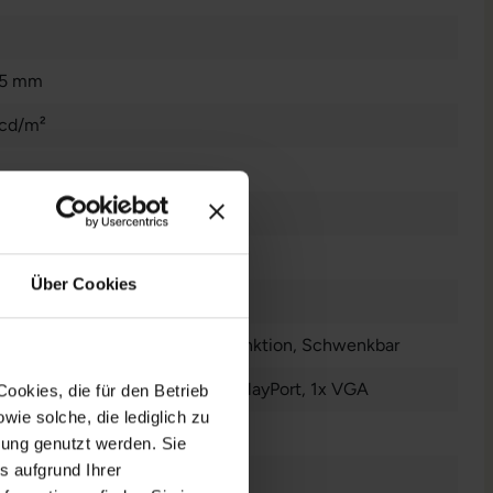
75 mm
cd/m²
:1
Über Cookies
/178°
nverstellbar
, Neigbar
, Pivot-Funktion
, Schwenkbar
udio - Eingang - 3.5 mm
, 1x DisplayPort
, 1x VGA
ookies, die für den Betrieb
ie solche, die lediglich zu
warz
bung genutzt werden. Sie
s aufgrund Ihrer