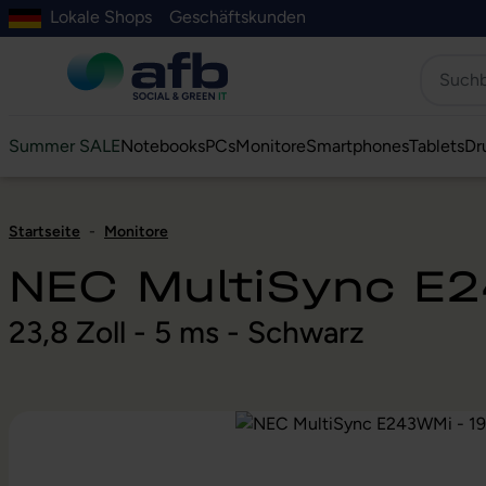
Lokale Shops
Geschäftskunden
Hauptinhalt springen
ur Suche springen
Zur Hauptnavigation springen
Zur Navigation der B2B-Plattform springen
Summer SALE
Notebooks
PCs
Monitore
Smartphones
Tablets
Dr
Startseite
-
Monitore
NEC MultiSync E2
23,8 Zoll - 5 ms - Schwarz
Bildergalerie überspringen