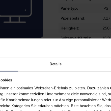
Paneltyp:
IPS
Pixelabstand:
0,2
Helligkeit:
250 
Seitenverhältnis:
16:9
Reaktionszeit:
5 ms
Kontrast:
1000
Details
Blickwinkel:
178°
Ergonomie:
Höhe
Cookies
Schnittstellen:
1x A
nen ein optimales Webseiten-Erlebnis zu bieten. Dazu zählen C
ung unserer kommerziellen Unternehmensziele notwendig sind, sow
Farbe:
Sch
ür Komforteinstellungen oder zur Anzeige personalisierter Wer
elche Kategorien Sie erlauben möchten. Bitte beachten Sie, das
Webcam:
Nein