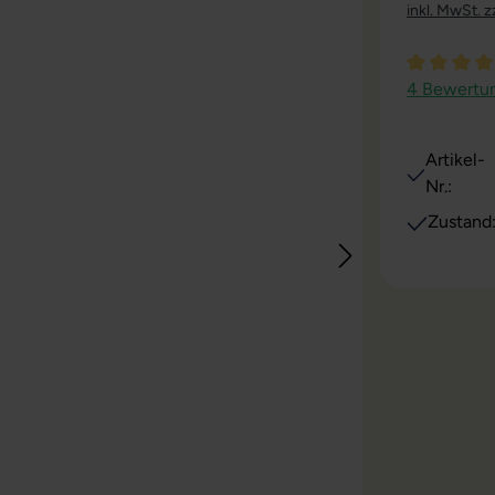
inkl. MwSt. z
Durchschni
4 Bewertu
Artikel-
Nr.:
Zustand