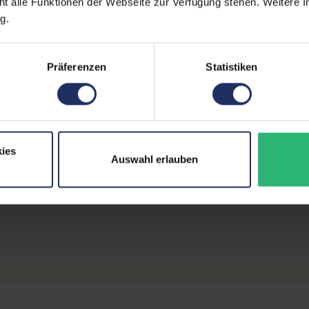
ht alle Funktionen der Webseite zur Verfügung stehen. Weitere In
Lautsprecher:
Ja
g.
Touchscreen:
Nein
Präferenzen
Statistiken
Partnerprogramm:
Ja
Stromverbrauch:
21 W
GTIN/EAN:
502
ies
Maße (LxBxH):
213,
Auswahl erlauben
Gewicht:
6,3 