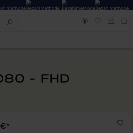
080 - FHD
 €*