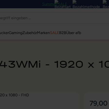
Summer SALE
ucker
Gaming
Zubehör
Marken
SALE
B2B
Über afb
43WMi - 1920 x 1
79,00