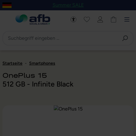
Summer SALE
um Hauptinhalt springen
Zur Navigation der B2B-Plattform springen
Startseite
-
Smartphones
OnePlus 15
512 GB - Infinite Black
Bildergalerie überspringen