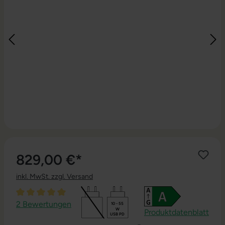
829,00 €*
inkl. MwSt. zzgl. Versand
Durchschnittliche Bewertung von 5 von 5 Sternen
2 Bewertungen
10 - 55
W
Produktdatenblatt
USB PD