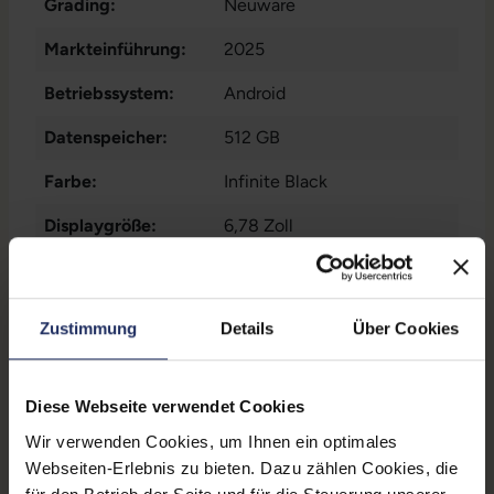
Grading:
Neuware
Markteinführung:
2025
Betriebssystem:
Android
Datenspeicher:
512 GB
Farbe:
Infinite Black
Displaygröße:
6,78 Zoll
Displayauflösung:
2772 x 1272
Paneltyp:
OLED
Zustimmung
Details
Über Cookies
Pixeldichte:
450 ppi
Prozessor:
Qualcomm Snapdragon 8
Diese Webseite verwendet Cookies
Elite Gen 5 @ 4,6 GHz
Wir verwenden Cookies, um Ihnen ein optimales
Webseiten-Erlebnis zu bieten. Dazu zählen Cookies, die
Prozessorkerne:
8