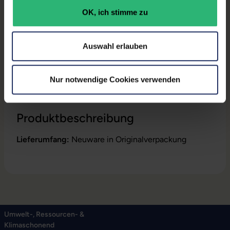
GTIN/EAN:
6921815630272
OK, ich stimme zu
Maße (LxBxH):
8,2 x 76,7 x 161,4 mm
Auswahl erlauben
Gewicht:
0,215 kg
Herstellernummer:
5011116286
Nur notwendige Cookies verwenden
Produktbeschreibung
Lieferumfang:
Neuware in Originalverpackung
Umwelt-, Ressourcen- &
Klimaschonend