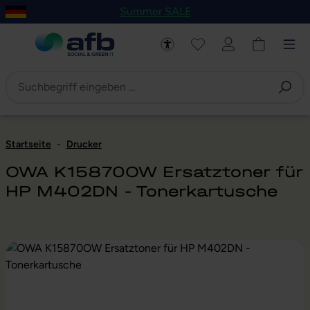
Summer SALE
um Hauptinhalt springen
Zur Navigation der B2B-Plattform springen
Startseite
-
Drucker
OWA K15870OW Ersatztoner für
HP M402DN - Tonerkartusche
Bildergalerie überspringen