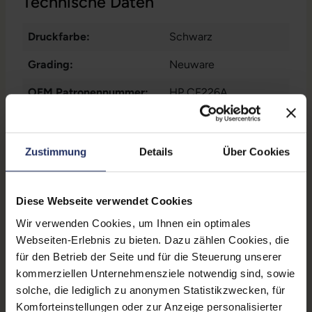
Technische Daten
Druckfarbe:
Schwarz
Grading:
Neuware
OEM Patronennummer:
HP CF226A
Passend für Hersteller:
HP
Produkttyp:
Tonerkartusche
Zustimmung
Details
Über Cookies
Zustand:
Neu
Diese Webseite verwendet Cookies
ungefähre Druckleistung:
3.100 Seiten
Wir verwenden Cookies, um Ihnen ein optimales
Passend für Modell:
Laserjet Pro M 402 d
,
Webseiten-Erlebnis zu bieten. Dazu zählen Cookies, die
Laserjet Pro M 402 dn
,
für den Betrieb der Seite und für die Steuerung unserer
Laserjet Pro M 402
Mehr anzeigen
kommerziellen Unternehmensziele notwendig sind, sowie
dne
, Laserjet Pro M
solche, die lediglich zu anonymen Statistikzwecken, für
Partnerprogramm:
Nein
402 dw
, Laserjet Pro M
Komforteinstellungen oder zur Anzeige personalisierter