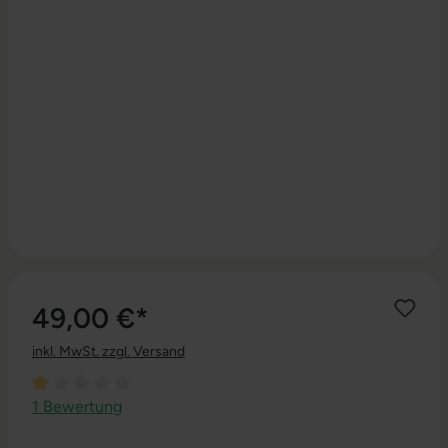
49,00 €*
inkl. MwSt. zzgl. Versand
Durchschnittliche Bewertung von 1 von 5 Sternen
1 Bewertung