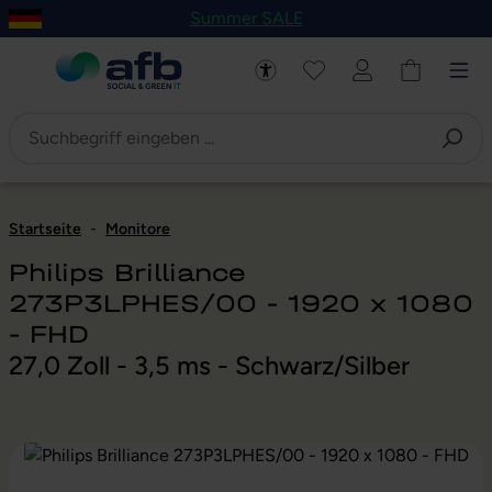
Summer SALE
um Hauptinhalt springen
Zur Navigation der B2B-Plattform springen
Startseite
-
Monitore
Philips Brilliance
273P3LPHES/00 - 1920 x 1080
- FHD
27,0 Zoll - 3,5 ms - Schwarz/Silber
Bildergalerie überspringen