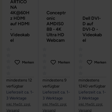
ARTICO
NA
4K@60H
Conceptr
z HDMI
onic
Dell DVI-
auf HDMI
AMDIS0
D auf
-
8B - 4K
DVI-D -
Videokab
Ultra HD
Videokab
el
Webcam
el
Merken
Merken
Merken
Durchschnittliche Bewertung von 0 von 5 Sternen
Durchschnittliche Bewertung von 0 vo
Durchschnittliche
mindestens 12
mindestens 9
mindestens
verfügbar
verfügbar
1240 verfügbar
Lieferzeit ca. 1-
Lieferzeit ca. 1-
Lieferzeit ca. 1-
3 Werktage
3 Werktage
3 Werktage
inkl. MwSt. zzgl.
inkl. MwSt. zzgl.
inkl. MwSt. zzgl.
Versand
Versand
Versand