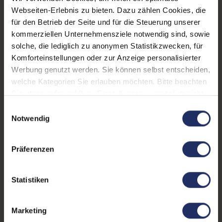
1x DVI
Mehr anzeigen
, 1x HDMI
, 3x USB 3
Webseiten-Erlebnis zu bieten. Dazu zählen Cookies, die
Typ A
für den Betrieb der Seite und für die Steuerung unserer
Farbe:
Schwarz/Silber
kommerziellen Unternehmensziele notwendig sind, sowie
Webcam:
Nein
solche, die lediglich zu anonymen Statistikzwecken, für
Komforteinstellungen oder zur Anzeige personalisierter
Lautsprecher:
Ja
Werbung genutzt werden. Sie können selbst entscheiden,
welche Kategorien Sie erlauben möchten. Bitte beachten
Touchscreen:
Nein
Sie, dass aufgrund Ihrer Einstellungen, womöglich nicht
Partnerprogramm:
Ja
alle Funktionen der Webseite zur Verfügung stehen.
Einwilligungsauswahl
Weitere Informationen finden Sie in
Notwendig
Stromverbrauch:
21 Watt
unserer Datenschutzerklärung.
Bildwiederholrate:
60Hz
Präferenzen
GTIN/EAN:
6951613900277
Statistiken
Maße (LxBxH):
244 x 642 x 528 mm
Gewicht:
8,74 kg
Marketing