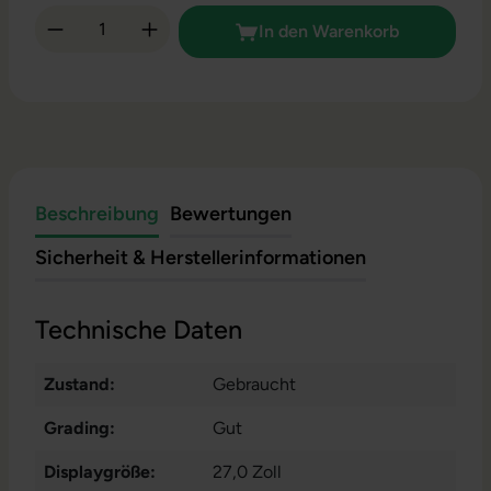
Produkt Anzahl: Gib den gewünschten Wert 
In den Warenkorb
Beschreibung
Bewertungen
Sicherheit & Herstellerinformationen
Technische Daten
Zustand:
Gebraucht
Grading:
Gut
Displaygröße:
27,0 Zoll