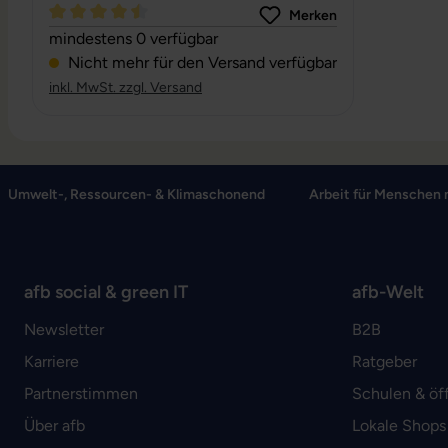
Merken
Durchschnittliche Bewertung von 4.56 von 5 Sternen
mindestens 0 verfügbar
Nicht mehr für den Versand verfügbar
inkl. MwSt. zzgl. Versand
Umwelt-, Ressourcen- & Klimaschonend
Arbeit für Menschen 
afb social & green IT
afb-Welt
Newsletter
B2B
Karriere
Ratgeber
Partnerstimmen
Schulen & öf
Über afb
Lokale Shops