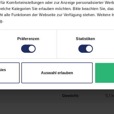
ür Komforteinstellungen oder zur Anzeige personalisierter Wer
Schnittstellen:
1x D
elche Kategorien Sie erlauben möchten. Bitte beachten Sie, das
Farbe:
Sch
ht alle Funktionen der Webseite zur Verfügung stehen. Weitere In
g.
Webcam:
Nein
Lautsprecher:
Nein
Präferenzen
Statistiken
Touchscreen:
Nein
Partnerprogramm:
Ja
Stromverbrauch:
25 W
ies
Auswahl erlauben
GTIN/EAN:
425
Maße (LxBxH):
224 
Gewicht:
5,1 