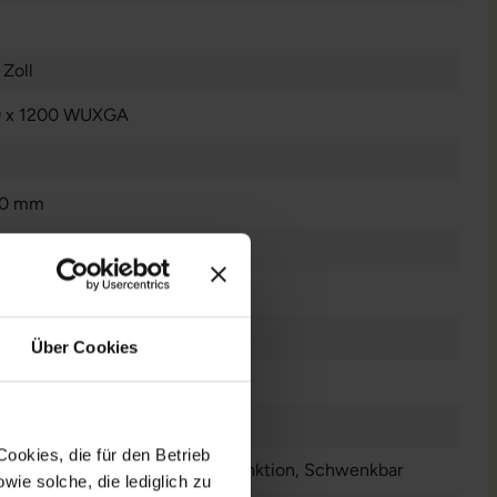
 Zoll
0 x 1200 WUXGA
70 mm
cd/m²
0
Über Cookies
:1
/160°
ookies, die für den Betrieb
nverstellbar
, Neigbar
, Pivot-Funktion
, Schwenkbar
ie solche, die lediglich zu