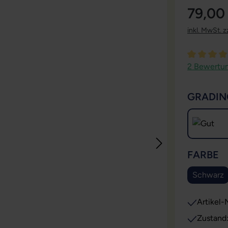
79,00
inkl. MwSt. z
Durchschni
2 Bewertu
GRADIN
A
FARBE
Schwarz
Artikel-N
Zustand