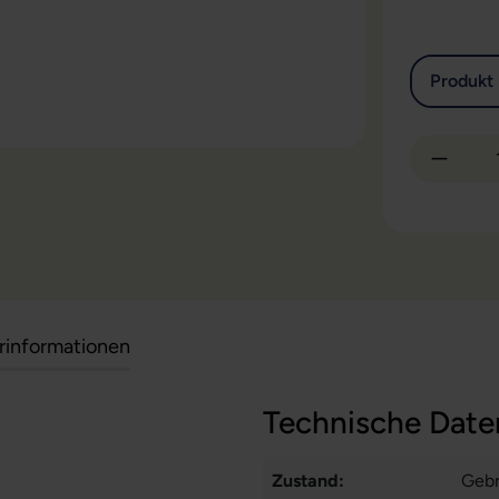
Produkt 
Produkt
erinformationen
Technische Date
Zustand:
Gebr