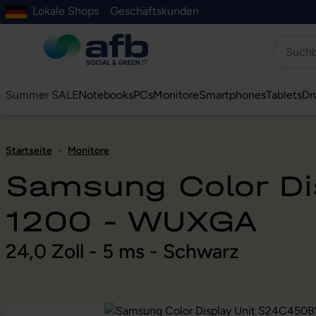
Lokale Shops
Geschäftskunden
Hauptinhalt springen
ur Suche springen
Zur Hauptnavigation springen
Zur Navigation der B2B-Plattform springen
Summer SALE
Notebooks
PCs
Monitore
Smartphones
Tablets
Dr
Startseite
-
Monitore
Samsung Color D
1200 - WUXGA
24,0 Zoll - 5 ms - Schwarz
Bildergalerie überspringen