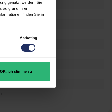
bung genutzt werden. Sie
VI-D
, 1x VGA
s aufgrund Ihrer
warz
formationen finden Sie in
Marketing
att
OK, ich stimme zu
1922653690
x 554,8 x 512,3 mm
kg