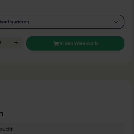
konfigurieren
 Anzahl: Gib den gewünschten Wert ein od
In den Warenkorb
n
aucht