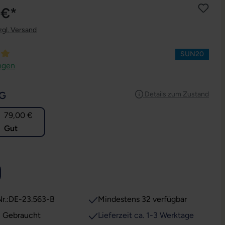
 €*
zgl. Versand
SUN20
ttliche Bewertung von 5 von 5 Sternen
ngen
AUSWÄHLEN
G
Details zum Zustand
79,00 €
Gut
USWÄHLEN
r.:
DE-23.563-B
Mindestens 32 verfügbar
: Gebraucht
Lieferzeit ca. 1-3 Werktage