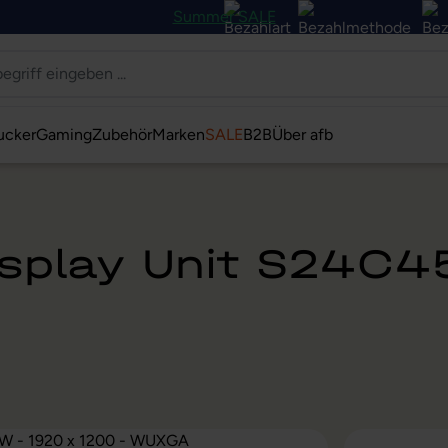
Summer SALE
ucker
Gaming
Zubehör
Marken
SALE
B2B
Über afb
isplay Unit S24C4