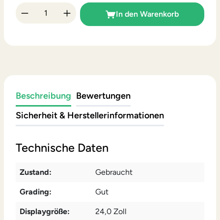
Produkt Anzahl: Gib den gewünschten Wert 
In den Warenkorb
Beschreibung
Bewertungen
Sicherheit & Herstellerinformationen
Technische Daten
Zustand:
Gebraucht
Grading:
Gut
Displaygröße:
24,0 Zoll