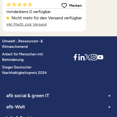
Merken
Durchschnittliche Bewertung von 4.71 von 5 Sternen
mindestens 0 verfügbar
Nicht mehr für den Versand verfügbar
inkl. MwSt. zzgl. Versand
Umwelt-, Ressourcen- &
Klimaschonend
Arbeit für Menschen mit
Behinderung
Sieger Deutscher
Nachhaltigkeitspreis 2024
afb social & green IT
afb-Welt