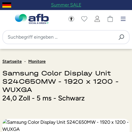
Summer SALE
um Hauptinhalt springen
Zur Navigation der B2B-Plattform springen
Startseite
-
Monitore
Samsung Color Display Unit
S24C650MW - 1920 x 1200 -
WUXGA
24,0 Zoll - 5 ms - Schwarz
Bildergalerie überspringen