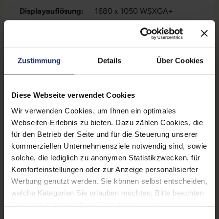
Displayauflösung:
1680 x 1050 WSXGA+
Paneltyp:
TN
Pixelabstand:
0,280 mm
Zustimmung
Details
Über Cookies
Helligkeit:
300 cd/m²
Seitenverhältnis:
16:10
Diese Webseite verwendet Cookies
Reaktionszeit:
5 ms
Wir verwenden Cookies, um Ihnen ein optimales
Webseiten-Erlebnis zu bieten. Dazu zählen Cookies, die
Kontrast:
1000:1
für den Betrieb der Seite und für die Steuerung unserer
kommerziellen Unternehmensziele notwendig sind, sowie
Blickwinkel:
160°/170°
solche, die lediglich zu anonymen Statistikzwecken, für
Ergonomie:
Höhenverstellbar
, Neigbar
,
Komforteinstellungen oder zur Anzeige personalisierter
Pivot-Funktion
, Schwenkbar
Werbung genutzt werden. Sie können selbst entscheiden,
welche Kategorien Sie erlauben möchten. Bitte beachten
Schnittstellen:
1x DVI-D
, 1x VGA
Sie, dass aufgrund Ihrer Einstellungen, womöglich nicht
alle Funktionen der Webseite zur Verfügung stehen.
Farbe:
Silber