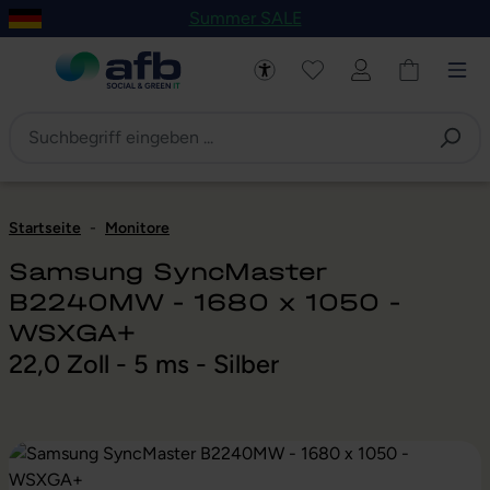
Summer SALE
um Hauptinhalt springen
Zur Navigation der B2B-Plattform springen
Startseite
-
Monitore
Samsung SyncMaster
B2240MW - 1680 x 1050 -
WSXGA+
22,0 Zoll - 5 ms - Silber
Bildergalerie überspringen