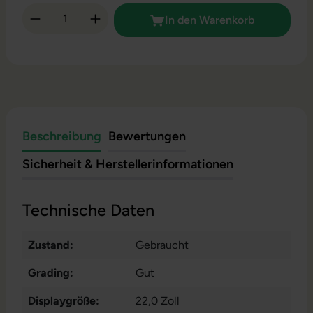
Produkt Anzahl: Gib den gewünschten Wert 
In den Warenkorb
Beschreibung
Bewertungen
Sicherheit & Herstellerinformationen
Technische Daten
Zustand:
Gebraucht
Grading:
Gut
Displaygröße:
22,0 Zoll