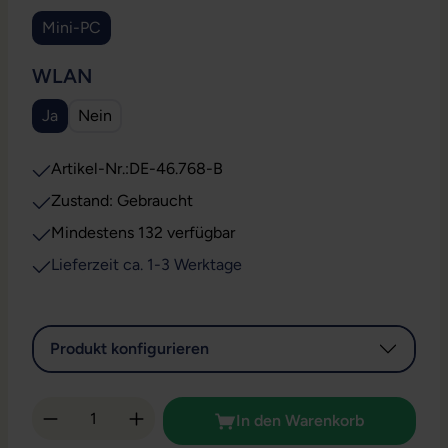
Mini-PC
AUSWÄHLEN
WLAN
Ja
Nein
Artikel-Nr.:
DE-46.768-B
Zustand: Gebraucht
Mindestens 132 verfügbar
Lieferzeit ca. 1-3 Werktage
Produkt konfigurieren
Produkt Anzahl: Gib den gewünschten Wert 
In den Warenkorb