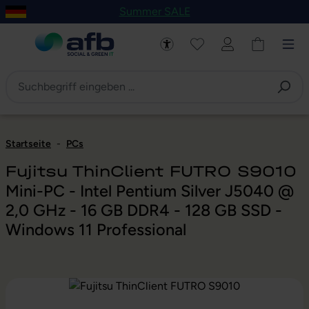
Summer SALE
um Hauptinhalt springen
Zur Navigation der B2B-Plattform springen
Startseite
-
PCs
Fujitsu ThinClient FUTRO S9010
Mini-PC - Intel Pentium Silver J5040 @
2,0 GHz - 16 GB DDR4 - 128 GB SSD -
Windows 11 Professional
Bildergalerie überspringen