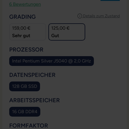
Durchschnittliche Bewertung von 4.33 von 5 Sternen
6 Bewertungen
AUSWÄHLEN
GRADING
Details zum Zustand
159,00 €
125,00 €
Sehr gut
Gut
AUSWÄHLEN
PROZESSOR
Intel Pentium Silver J5040 @ 2,0 GHz
AUSWÄHLEN
DATENSPEICHER
128 GB SSD
AUSWÄHLEN
ARBEITSSPEICHER
16 GB DDR4
AUSWÄHLEN
FORMFAKTOR