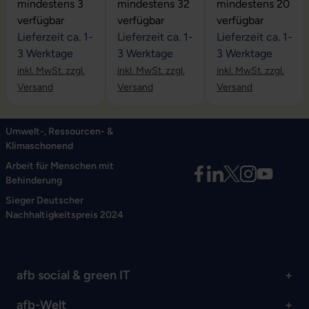
Durchschnittliche Bewertung von 5 von 5 Sternen
Durchschnittliche Bewertung von 4.6 
Durchschnittliche
mindestens 3
mindestens 32
mindestens 20
verfügbar
verfügbar
verfügbar
Lieferzeit ca. 1-
Lieferzeit ca. 1-
Lieferzeit ca. 1-
3 Werktage
3 Werktage
3 Werktage
inkl. MwSt. zzgl.
inkl. MwSt. zzgl.
inkl. MwSt. zzgl.
Versand
Versand
Versand
Umwelt-, Ressourcen- &
Klimaschonend
Arbeit für Menschen mit
Behinderung
Sieger Deutscher
Nachhaltigkeitspreis 2024
afb social & green IT
afb-Welt