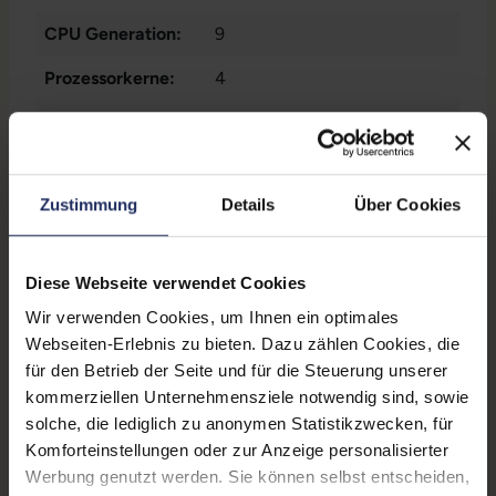
CPU Generation:
9
Prozessorkerne:
4
Onboard-Grafik:
Intel® UHD Graphics 605
Datenspeicher:
128 GB SSD
Zustimmung
Details
Über Cookies
Arbeitsspeicher:
16 GB DDR4
WLAN:
Ja
Diese Webseite verwendet Cookies
Betriebssystem:
Windows 11 Professional
Wir verwenden Cookies, um Ihnen ein optimales
Schnittstellen:
1x Audio - Ausgang - 3.5 mm
,
Webseiten-Erlebnis zu bieten. Dazu zählen Cookies, die
1x Audio - Eingang - 3.5 mm
,
für den Betrieb der Seite und für die Steuerung unserer
1x Kopfhöreranschluss 3.5
Mehr anzeigen
kommerziellen Unternehmensziele notwendig sind, sowie
mm
, 1x LAN RJ-45
, 1x
solche, die lediglich zu anonymen Statistikzwecken, für
Partnerprogramm:
Ja
Mikrofon - Eingang - 3.5 mm
,
Komforteinstellungen oder zur Anzeige personalisierter
2 x PS/2
, 2x COM
, 2x
Werbung genutzt werden. Sie können selbst entscheiden,
GTIN/EAN:
4255867560853