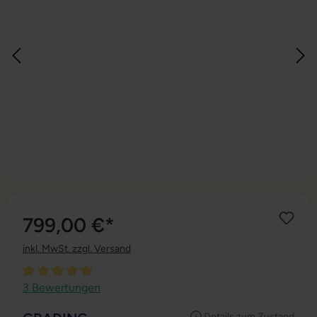
799,00 €*
inkl. MwSt. zzgl. Versand
Durchschnittliche Bewertung von 5 von 5 Sternen
3 Bewertungen
Details zum Zustand