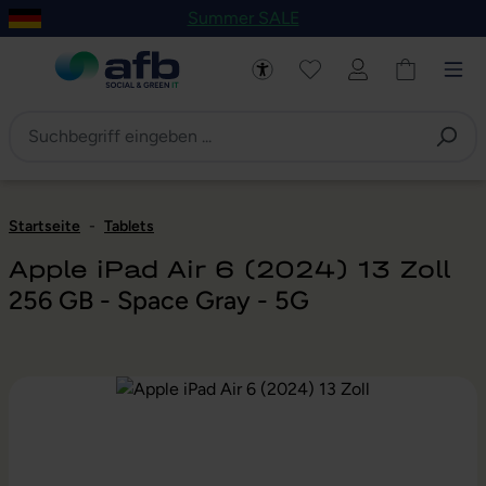
Summer SALE
um Hauptinhalt springen
Zur Navigation der B2B-Plattform springen
Startseite
-
Tablets
Apple iPad Air 6 (2024) 13 Zoll
256 GB - Space Gray - 5G
Bildergalerie überspringen