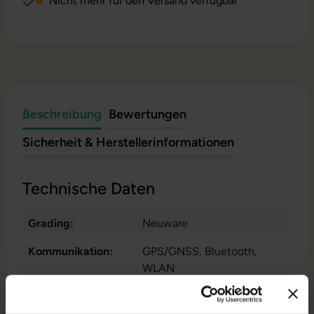
Nicht mehr für den Versand verfügbar
Beschreibung
Bewertungen
Sicherheit & Herstellerinformationen
Technische Daten
Grading:
Neuware
Kommunikation:
GPS/GNSS
, Bluetooth
,
WLAN
Markteinführung:
2024