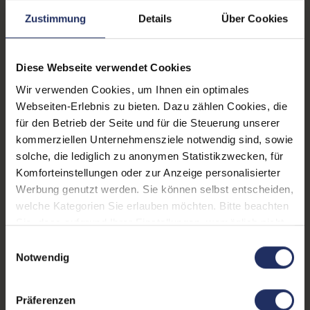
Betriebssystem:
iPadOS
Zustimmung
Details
Über Cookies
Prozessorkerne:
8
Paneltyp:
IPS-LCD
Diese Webseite verwendet Cookies
Wir verwenden Cookies, um Ihnen ein optimales
Schnittstellen:
1x USB-C
Webseiten-Erlebnis zu bieten. Dazu zählen Cookies, die
Displaygröße:
13,0 Zoll
für den Betrieb der Seite und für die Steuerung unserer
kommerziellen Unternehmensziele notwendig sind, sowie
Mobilfunk:
5G
solche, die lediglich zu anonymen Statistikzwecken, für
Komforteinstellungen oder zur Anzeige personalisierter
SIM-Kartenslot:
Single-SIM
, eSIM
Werbung genutzt werden. Sie können selbst entscheiden,
Rückkamera:
12 Megapixel
welche Kategorien Sie erlauben möchten. Bitte beachten
Sie, dass aufgrund Ihrer Einstellungen, womöglich nicht
Farbe:
Space Gray
alle Funktionen der Webseite zur Verfügung stehen.
Einwilligungsauswahl
Weitere Informationen finden Sie in
Notwendig
Gesichtserkennung:
Ja
unserer Datenschutzerklärung.
Partnerprogramm:
Nein
Präferenzen