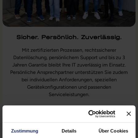
Sicher. Persönlich. Zuverlässig.
Mit zertifizierten Prozessen, rechtssicherer
Datenlöschung, persönlichem Support und bis zu 3
Jahren Garantie bleibt Ihre IT zuverlässig im Einsatz.
Persönliche Ansprechpartner unterstützen Sie zudem
bei individuellen Anforderungen, speziellen
Gerätekonfigurationen und passenden
Serviceleistungen.
Zustimmung
Details
Über Cookies