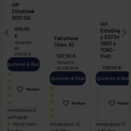
HP
EliteDesk
800 G6
HP
459,00
EliteDispla
€
y E273m -
Fairphone
Varianten
1920 x
(Gen. 6)
ab
1080 -
299,00 €
527,90 €
FHD
Varianten
onfigurieren & Bestellen
129,00 €
ab
526,90 €
Konfigurieren & Bestellen
Konfigurieren & Best
Merken
Merken
Merke
Durchschnittliche Bewertung von 5 von 5 Sternen
mindestens 0
verfügbar
Durchschnittliche Bewertung von 4.7 
Durchschnittlich
Nicht mehr
mindestens 12
mindestens 17