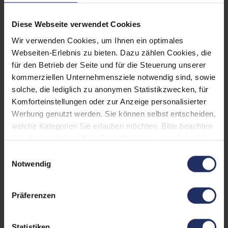
Diese Webseite verwendet Cookies
Wir verwenden Cookies, um Ihnen ein optimales
Webseiten-Erlebnis zu bieten. Dazu zählen Cookies, die
für den Betrieb der Seite und für die Steuerung unserer
kommerziellen Unternehmensziele notwendig sind, sowie
solche, die lediglich zu anonymen Statistikzwecken, für
Komforteinstellungen oder zur Anzeige personalisierter
Werbung genutzt werden. Sie können selbst entscheiden,
Messbare Wirkung mit Circular IT
welche Kategorien Sie erlauben möchten. Bitte beachten
Sie, dass aufgrund Ihrer Einstellungen, womöglich nicht
Mit Circular IT von afb verbinden Sie nachhaltige IT-
alle Funktionen der Webseite zur Verfügung stehen.
Einwilligungsauswahl
Beschaffung mit wirtschaftlichen Vorteilen von der
Weitere Informationen finden Sie in
Notwendig
Beschaffung bis zur zertifizierten Rückführung. So
unserer Datenschutzerklärung.
reduzieren Sie CO₂-Emissionen, schonen Ressourcen
und fördern soziale Inklusion. Die erzielte Wirkung wird
Präferenzen
transparent dokumentiert.
Statistiken