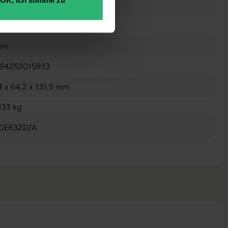
in
in
94252015933
4 x 64,2 x 131,5 mm
133 kg
GE63ZD/A