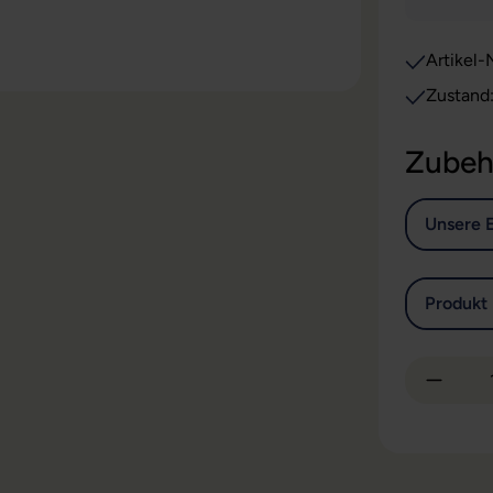
Artikel-N
Zubeh
Unsere 
Produkt 
Produkt