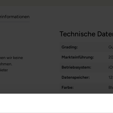
erinformationen
Technische Date
Grading:
Gu
Markteinführung:
2
nen wir keine
nehmen.
Betriebssystem:
iO
ieter
Datenspeicher:
12
Farbe:
Bl
Displaygröße:
5,
Displayauflösung:
23