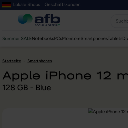
Lokale Shops
Geschäftskunden
Hauptinhalt springen
ur Suche springen
Zur Hauptnavigation springen
Zur Navigation der B2B-Plattform springen
Summer SALE
Notebooks
PCs
Monitore
Smartphones
Tablets
Dr
Startseite
-
Smartphones
Apple iPhone 12 m
128 GB - Blue
Bildergalerie überspringen