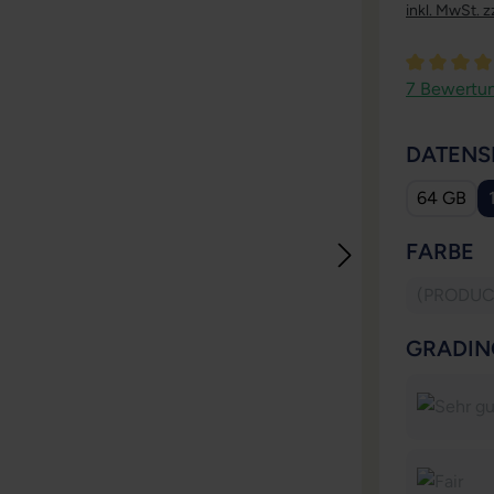
inkl. MwSt. z
Durchschni
7 Bewertu
DATENS
64 GB
A
FARBE
(PRODUC
(D
GRADIN