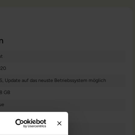
n
t
020
S
, Update auf das neuste Betriebssystem möglich
8 GB
ue
4 Zoll
40 x 1080