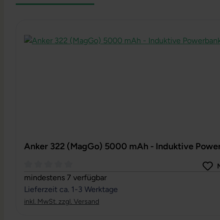
Produktgalerie überspringen
Anker 322 (MagGo) 5000 mAh - Induktive Powe
Durchschnittliche Bewertung von 0 von 5 Sternen
mindestens 7 verfügbar
Lieferzeit ca. 1-3 Werktage
inkl. MwSt. zzgl. Versand