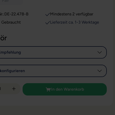
Fair
r.:
DE-22.478-B
Mindestens 2 verfügbar
Zustand: Gebraucht
Lieferzeit ca. 1-3 Werktage
ör
Empfehlung
konfigurieren
 Anzahl: Gib den gewünschten Wert ein od
In den Warenkorb