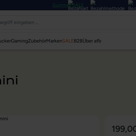
Summer SALE
ucker
Gaming
Zubehör
Marken
SALE
B2B
Über afb
ini
199,0