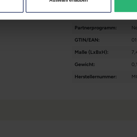
Fingerprintreader:
Ne
Gesichtserkennung:
Ja
Partnerprogramm:
Ne
GTIN/EAN:
01
Maße (LxBxH):
7,
Gewicht:
0,
Herstellernummer:
M