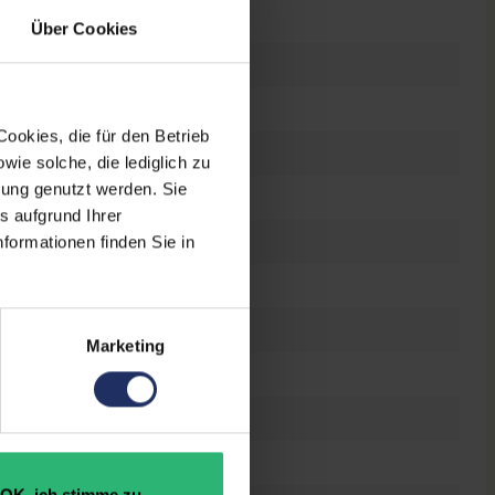
LED
Über Cookies
6 ppi
ple A14 Bionic @ 3,1 GHz
ookies, die für den Betrieb
ie solche, die lediglich zu
bung genutzt werden. Sie
GB
s aufgrund Ihrer
al-SIM
, Nano-Sim
, eSIM
formationen finden Sie in
 Lightning
uetooth
, GPS
, NFC
, WLAN
Marketing
G
 Megapixel
 Megapixel
OK, ich stimme zu