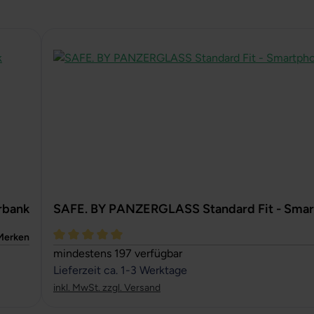
rbank
SAFE. BY PANZERGLASS Standard Fit - Smar
Merken
Durchschnittliche Bewertung von 5 von 5 Sternen
mindestens 197 verfügbar
Lieferzeit ca. 1-3 Werktage
inkl. MwSt. zzgl. Versand