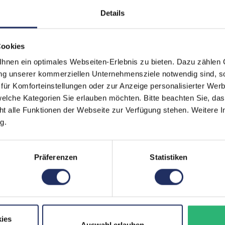
Paneltyp:
O
Details
Pixeldichte:
47
Cookies
Prozessor:
Ap
nen ein optimales Webseiten-Erlebnis zu bieten. Dazu zählen C
Prozessorkerne:
6
ung unserer kommerziellen Unternehmensziele notwendig sind, sow
ür Komforteinstellungen oder zur Anzeige personalisierter Wer
Arbeitsspeicher:
4 
elche Kategorien Sie erlauben möchten. Bitte beachten Sie, das
SIM-Kartenslot:
Du
ht alle Funktionen der Webseite zur Verfügung stehen. Weitere In
g.
Schnittstellen:
1x
Kommunikation:
Bl
Präferenzen
Statistiken
Mobilfunk:
5
Frontkamera:
12
Rückkamera:
12
ies
Auswahl erlauben