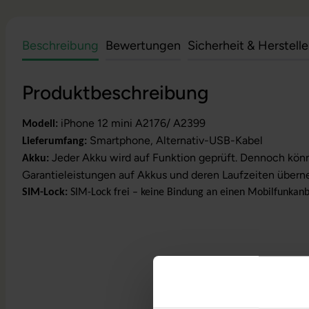
Beschreibung
Bewertungen
Sicherheit & Herstell
Produktbeschreibung
iPhone 12 mini A2176/ A2399
Modell:
Smartphone, Alternativ-USB-Kabel
Lieferumfang:
Jeder Akku wird auf Funktion geprüft. Dennoch kön
Akku:
Garantieleistungen auf Akkus und deren Laufzeiten über
SIM-Lock:
SIM-Lock frei – keine Bindung an einen Mobilfunkanb