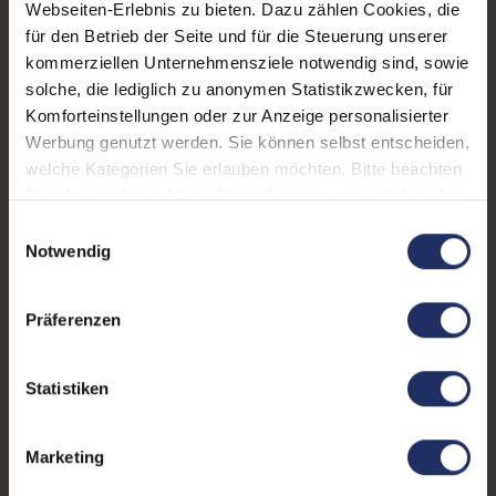
Webseiten-Erlebnis zu bieten. Dazu zählen Cookies, die
Kommunikation:
Bluetooth
, GPS
, NFC
, WLAN
für den Betrieb der Seite und für die Steuerung unserer
kommerziellen Unternehmensziele notwendig sind, sowie
Mobilfunk:
5G
solche, die lediglich zu anonymen Statistikzwecken, für
Komforteinstellungen oder zur Anzeige personalisierter
Frontkamera:
12 Megapixel
Werbung genutzt werden. Sie können selbst entscheiden,
Rückkamera:
12 Megapixel
welche Kategorien Sie erlauben möchten. Bitte beachten
Sie, dass aufgrund Ihrer Einstellungen, womöglich nicht
Fingerprintreader:
Nein
alle Funktionen der Webseite zur Verfügung stehen.
Einwilligungsauswahl
Weitere Informationen finden Sie in
Gesichtserkennung:
Ja
Notwendig
unserer Datenschutzerklärung.
Partnerprogramm:
Ja
Präferenzen
GTIN/EAN:
0194252015599
Maße (LxBxH):
7,4 x 64,2 x 131,5 mm
Statistiken
Gewicht:
0,133 kg
Marketing
Herstellernummer:
MGE53ZD/A