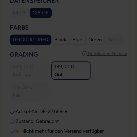
AUSWÄHLEN
DATENSPEICHER
64 GB
128 GB
(Diese Option ist zurzeit nicht verfügbar.)
(Diese Option ist zurzeit nicht verfügbar.)
AUSWÄHLEN
FARBE
(PRODUCT)RED
Black
Blue
Green
White
(Diese Option ist zurzeit nicht verfügbar.)
(Diese Optio
AUSWÄHLEN
GRADING
Details zum Zustand
239,00 €
199,00 €
Sehr gut
Gut
159,00 €
Fair
Artikel-Nr.:
DE-22.659-B
Zustand: Gebraucht
Nicht mehr für den Versand verfügbar