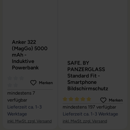
Anker 322
(MagGo) 5000
mAh -
Induktive
SAFE. BY
Powerbank
PANZERGLASS
Standard Fit -
Smartphone
Merken
Bildschirmschutz
Durchschnittliche Bewertung von 0 von 5 Sternen
mindestens 7
verfügbar
Merken
Durchschnittliche Bewertung vo
Lieferzeit ca. 1-3
mindestens 197 verfügbar
Werktage
Lieferzeit ca. 1-3 Werktage
inkl. MwSt. zzgl. Versand
inkl. MwSt. zzgl. Versand