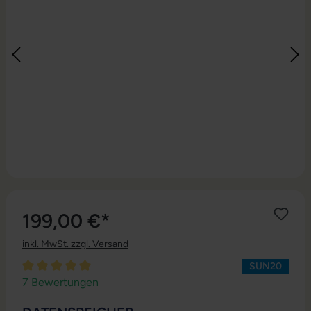
199,00 €*
inkl. MwSt. zzgl. Versand
SUN20
Durchschnittliche Bewertung von 5 von 5 Sternen
7 Bewertungen