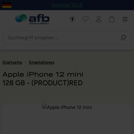
Summer SALE
um Hauptinhalt springen
Zur Navigation der B2B-Plattform springen
Startseite
-
Smartphones
Apple iPhone 12 mini
128 GB - (PRODUCT)RED
Bildergalerie überspringen