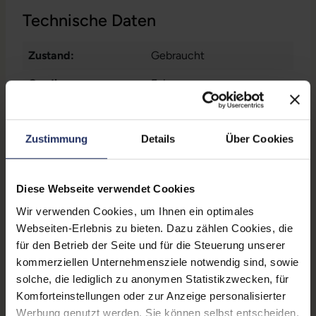
Technische Daten
Zustand:
Gebraucht
Grading:
Fair
Displaygröße:
13,3 Zoll
Zustimmung
Details
Über Cookies
Displayauflösung:
2560 x 1600 WQXGA
Displayart:
Glänzendes Display
Diese Webseite verwendet Cookies
Prozessor:
Intel Core i5 8279U @ 2,4
Wir verwenden Cookies, um Ihnen ein optimales
GHz
Webseiten-Erlebnis zu bieten. Dazu zählen Cookies, die
CPU Generation:
8
für den Betrieb der Seite und für die Steuerung unserer
kommerziellen Unternehmensziele notwendig sind, sowie
Prozessorkerne:
4
solche, die lediglich zu anonymen Statistikzwecken, für
Komforteinstellungen oder zur Anzeige personalisierter
Datenspeicher:
512 GB SSD
Werbung genutzt werden. Sie können selbst entscheiden,