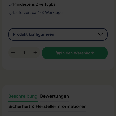
Mindestens 2 verfügbar
Lieferzeit ca. 1-3 Werktage
Produkt konfigurieren
Produkt Anzahl: Gib den gewünschten Wert 
In den Warenkorb
Beschreibung
Bewertungen
Sicherheit & Herstellerinformationen