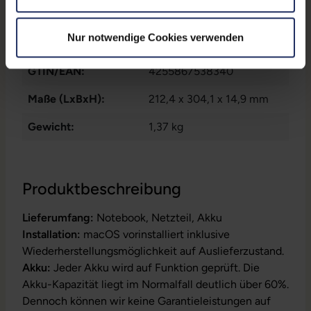
655
Nur notwendige Cookies verwenden
Partnerprogramm:
Ja
GTIN/EAN:
4255867538340
Maße (LxBxH):
212,4 x 304,1 x 14,9 mm
Gewicht:
1,37 kg
Produktbeschreibung
Lieferumfang:
Notebook, Netzteil, Akku
Installation:
macOS vorinstalliert inklusive
Wiederherstellungsmöglichkeit auf Auslieferzustand.
Akku:
Jeder Akku wird auf Funktion geprüft. Die
Akku-Kapazität liegt im Normalfall deutlich über 60%.
Dennoch können wir keine Garantieleistungen auf