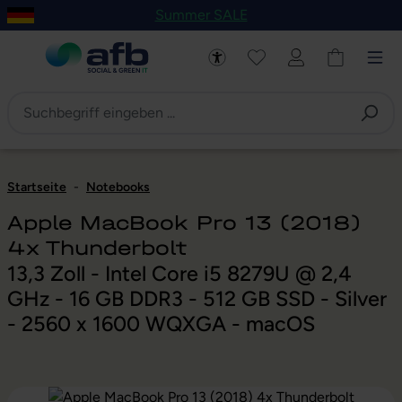
Summer SALE
um Hauptinhalt springen
Zur Navigation der B2B-Plattform springen
Startseite
-
Notebooks
Apple MacBook Pro 13 (2018)
4x Thunderbolt
13,3 Zoll - Intel Core i5 8279U @ 2,4
GHz - 16 GB DDR3 - 512 GB SSD - Silver
- 2560 x 1600 WQXGA - macOS
Bildergalerie überspringen