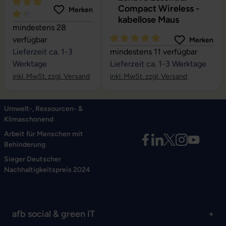
Compact Wireless -
Merken
kabellose Maus
Durchschnittliche Bewertung von 4.27 von 5 Sternen
mindestens 28
verfügbar
Merken
Durchschnittliche Bewertung vo
Lieferzeit ca. 1-3
mindestens 11 verfügbar
Werktage
Lieferzeit ca. 1-3 Werktage
inkl. MwSt. zzgl. Versand
inkl. MwSt. zzgl. Versand
Umwelt-, Ressourcen- &
Klimaschonend
Arbeit für Menschen mit
Behinderung
Sieger Deutscher
Nachhaltigkeitspreis 2024
afb social & green IT