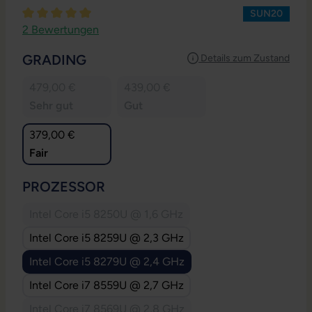
SUN20
Durchschnittliche Bewertung von 5 von 5 Sternen
2 Bewertungen
AUSWÄHLEN
GRADING
Details zum Zustand
479,00 €
439,00 €
Sehr gut
Gut
379,00 €
Fair
AUSWÄHLEN
PROZESSOR
Intel Core i5 8250U @ 1,6 GHz
(Diese Option ist zurzeit nicht verfügbar.)
Intel Core i5 8259U @ 2,3 GHz
Intel Core i5 8279U @ 2,4 GHz
Intel Core i7 8559U @ 2,7 GHz
Intel Core i7 8569U @ 2,8 GHz