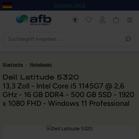
Summer SALE
um Hauptinhalt springen
Zur Navigation der B2B-Plattform springen
Startseite
-
Notebooks
Dell Latitude 5320
13,3 Zoll - Intel Core i5 1145G7 @ 2,6
GHz - 16 GB DDR4 - 500 GB SSD - 1920
x 1080 FHD - Windows 11 Professional
Bildergalerie überspringen