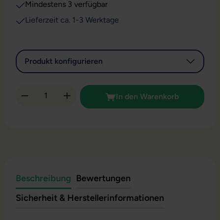
Mindestens 3 verfügbar
Lieferzeit ca. 1-3 Werktage
Produkt konfigurieren
Produkt Anzahl: Gib den gewünschten Wert 
In den Warenkorb
Beschreibung
Bewertungen
Sicherheit & Herstellerinformationen