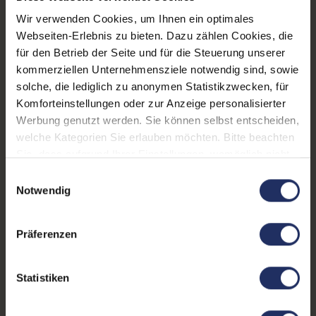
Arbeitsspeicher:
16 GB DDR4
Wir verwenden Cookies, um Ihnen ein optimales
Webcam:
Ja
Webseiten-Erlebnis zu bieten. Dazu zählen Cookies, die
für den Betrieb der Seite und für die Steuerung unserer
LTE:
Ja
kommerziellen Unternehmensziele notwendig sind, sowie
solche, die lediglich zu anonymen Statistikzwecken, für
Fingerprintreader:
Nein
Komforteinstellungen oder zur Anzeige personalisierter
Tastaturbeleuchtung:
Ja
Werbung genutzt werden. Sie können selbst entscheiden,
welche Kategorien Sie erlauben möchten. Bitte beachten
Betriebssystem:
Windows 11 Professional
Sie, dass aufgrund Ihrer Einstellungen, womöglich nicht
alle Funktionen der Webseite zur Verfügung stehen.
Schnittstellen:
1x Audio / Mikrofon - 3.5
Einwilligungsauswahl
Weitere Informationen finden Sie in
Notwendig
mm Combo
, 1x HDMI
, 2x
unserer Datenschutzerklärung.
Thunderbolt 4
, 2x USB 3.0
Typ-A
Präferenzen
Tastaturlayout:
Deutsch (QWERTZ) ohne
Ziffernblock
Statistiken
Onboard-Grafik:
Intel® Iris Xe Graphics