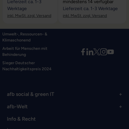
Durchschnittliche Bewertung vo
Lieferzeit ca. 1-3
mindestens 14 verfügbar
Werktage
Lieferzeit ca. 1-3 Werktage
inkl. MwSt. zzgl. Versand
inkl. MwSt. zzgl. Versand
Umwelt-, Ressourcen- &
Klimaschonend
Arbeit für Menschen mit
Behinderung
Sieger Deutscher
Nachhaltigkeitspreis 2024
afb social & green IT
afb-Welt
Info & Recht