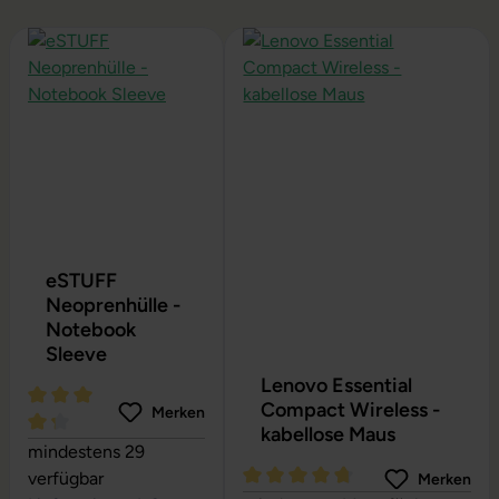
Produktgalerie überspringen
eSTUFF
Neoprenhülle -
Notebook
Sleeve
Lenovo Essential
Compact Wireless -
Merken
kabellose Maus
Durchschnittliche Bewertung von 4.24 von 5 Sternen
mindestens 29
verfügbar
Merken