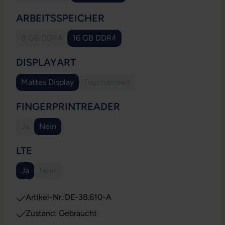
AUSWÄHLEN
ARBEITSSPEICHER
8 GB DDR4
16 GB DDR4
(Diese Option ist zurzeit nicht verfügbar.)
AUSWÄHLEN
DISPLAYART
Mattes Display
Touchscreen
(Diese Option ist zurzeit nicht verfügb
AUSWÄHLEN
FINGERPRINTREADER
Ja
Nein
(Diese Option ist zurzeit nicht verfügbar.)
AUSWÄHLEN
LTE
Ja
Nein
(Diese Option ist zurzeit nicht verfügbar.)
Artikel-Nr.:
DE-38.610-A
Zustand: Gebraucht